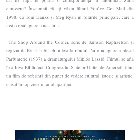
că, de fapt, ei poartă o corespondență în anonimat. Sună
cunoscut? Înseamnă că ați văzut filmul You`ve Got Mail din
1998, cu Tom Hanks și Meg Ryan în rolurile principale, care a
fost o readaptare a acestuia.
The Shop Around the Corner, scris de Samson Raphaelson și
regizat de Ernst Lubitsch, a fost la rândul său o adaptare a piesei
Parfumerie (1937) a dramaturgului Miklós László. Filmul se află
în arhiva Bibliotecii Congresului Statelor Unite ale Americii, fiind
un film de referință din punct de vedere cultural, istoric și artistic,
clasat în top zece în anul apariției.