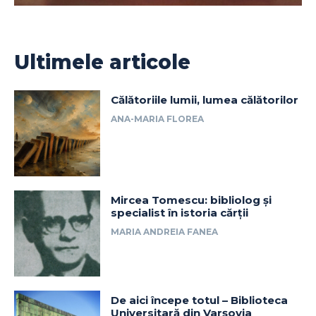
Ultimele articole
Călătoriile lumii, lumea călătorilor
ANA-MARIA FLOREA
Mircea Tomescu: bibliolog și
specialist în istoria cărții
MARIA ANDREIA FANEA
De aici începe totul – Biblioteca
Universitară din Varșovia