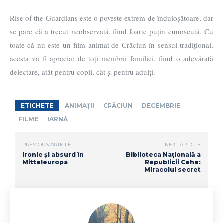
Rise of the Guardians este o poveste extrem de înduioșătoare, dar
se pare că a trecut neobservată, fiind foarte puțin cunoscută. Cu
toate că nu este un film animat de Crăciun în sensul tradițional,
acesta va fi apreciat de toți membrii familiei, fiind o adevărată
delectare, atât pentru copii, cât și pentru adulți.
ETICHETE
ANIMAȚII
CRĂCIUN
DECEMBRIE
FILME
IARNĂ
PREVIOUS ARTICLE
NEXT ARTICLE
Ironie și absurd în
Biblioteca Națională a
Mitteleuropa
Republicii Cehe:
Miracolul secret