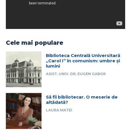
Cele mai populare
Biblioteca Centrală Universitară
„Carol I” în comunism: umbre și
lumini
ASIST. UNIV. DR. EUGEN GABOR
Să fii bibliotecar. O meserie de
altădată?
LAURA MATEI