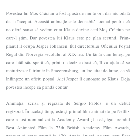
Povestea lui Moș Crăciun a fost spusă de multe ori, dar niciodată
de la început. Această animație este deosebită tocmai pentru că
ne oferă șansa să vedem cum Klaus devine acel Moș Crăciun pe
care-l știm. Dar povestea lui Klaus este pe plan secund. Prim-
planul îl ocupă Jesper Johansen, fiul directorului Oficiului Poștal
Regal din Norvegia secolului al XIX-lea. Un tânăr cam leneș, pe
care tatăl său speră că, printr-o decizie drastică, îl va ajuta să se
maturizeze: îl trimite în Smeerensburg, un loc uitat de lume, ca să
înființeze un oficiu poștal. Aici Jesper îl cunoaște pe Klaus. Deja
povestea începe să prindă contur.
Animația, scrisă și regizată de Sergio Pablos, e un debut
regizoral. În același timp, este și primul film animat de pe Netflix
care a fost nominalizat la Academy Award și a câștigat premiul
Best Animated Film la 73th British Academy Film Awards,
precum și șapte premii la 47th Annie Award, printre care Best