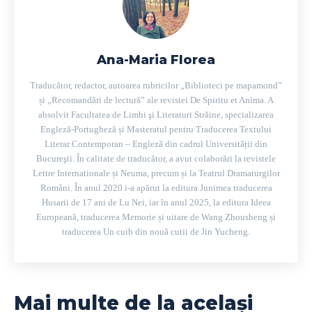
Ana-Maria Florea
Traducător, redactor, autoarea rubricilor „Biblioteci pe mapamond”
și „Recomandări de lectură” ale revistei De Spiritu et Anima. A
absolvit Facultatea de Limbi şi Literaturi Străine, specializarea
Engleză-Portugheză și Masteratul pentru Traducerea Textului
Literar Contemporan – Engleză din cadrul Universității din
Bucureşti. În calitate de traducător, a avut colaborări la revistele
Lettre Internationale și Neuma, precum și la Teatrul Dramaturgilor
Români. În anul 2020 i-a apărut la editura Junimea traducerea
Husarii de 17 ani de Lu Nei, iar în anul 2025, la editura Ideea
Europeană, traducerea Memorie și uitare de Wang Zhousheng și
traducerea Un cuib din nouă cutii de Jin Yucheng.
Mai multe de la același