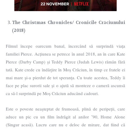
The Christmas Chronicles/ Cronicile Crăciunului
(2018)
Filmul începe oarecum banal, încercând să surprindă viața
familiei Pierce. Acțiunea se petrece în anul 2018, an în care Kate
Pierce (Darby Camp) și Teddy Pierce (Judah Lewis) rămân fără
tată. Kate crede cu îndârjire în Moș Crăciun, în timp ce fratele ei
mai mare și-a pierdut de tot speranța. Cu toate acestea, Teddy îi
face pe plac surorii sale și o ajută să monteze o cameră ascunsă
ca să-l surprindă pe Moș Crăciun aducând cadouri.
Este o poveste neașteptat de frumoasă, plină de peripeții, care
aduce un pic cu un film îndrăgit al anilor ՚90, Home Alone
(Singur acasă). Lucru care nu e deloc de mirare, dat fiind că