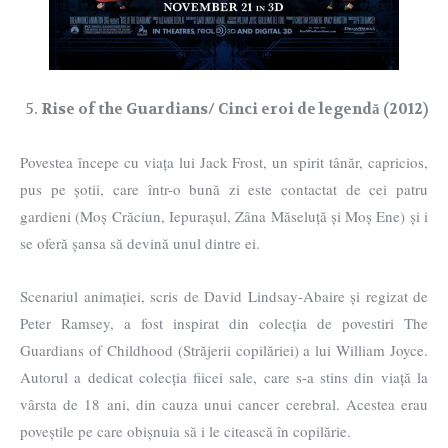
Rise of the Guardians/ Cinci eroi de legendă (2012)
Povestea începe cu viața lui Jack Frost, un spirit tânăr, capricios,
pus pe șotii, care într-o bună zi este contactat de cei patru
gardieni (Moș Crăciun, Iepurașul, Zâna Măseluță și Moș Ene) și i
se oferă șansa să devină unul dintre ei.
Scenariul animației, scris de David Lindsay-Abaire și regizat de
Peter Ramsey, a fost inspirat din colecția de povestiri The
Guardians of Childhood (Străjerii copilăriei) a lui William Joyce.
Autorul a dedicat colecția fiicei sale, care s-a stins din viață la
vârsta de 18 ani, din cauza unui cancer cerebral. Acestea erau
poveștile pe care obișnuia să i le citească în copilărie.