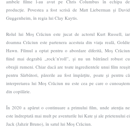
ambele filme l-au avut pe Chris Columbus în echipa de
producție. Povestea a fost scrisă de Matt Lieberman și David
Guggenheim, în regia lui Clay Kaytis.
Rolul lui Moș Crăciun este jucat de actorul Kurt Russell, iar
doamna Crăciun este partenera acestuia din viața reală, Goldie
Hawn. Filmul a optat pentru o abordare diferită, Moș Crăciun
fiind mai degrabă „rock’n’roll”, și nu un bătrânel robust cu
obrajii rumeni. Chiar dacă are toate ingredientele unui film reușit
pentru Sărbători, părerile au fost împărțite, poate și pentru că
interpretarea lui Moș Crăciun nu este cea pe care o cunoaștem
din copilărie.
În 2020 a apărut o continuare a primului film, unde atenția ne
este îndreptată mai mult pe aventurile lui Kate și ale prietenului ei
Jack (Jahzir Bruno), în satul lui Moș Crăciun.