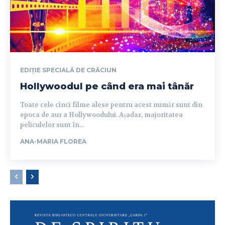
EDIȚIE SPECIALĂ DE CRĂCIUN
Hollywoodul pe când era mai tânăr
Toate cele cinci filme alese pentru acest număr sunt din
epoca de aur a Hollywoodului. Așadar, majoritatea
peliculelor sunt în...
ANA-MARIA FLOREA