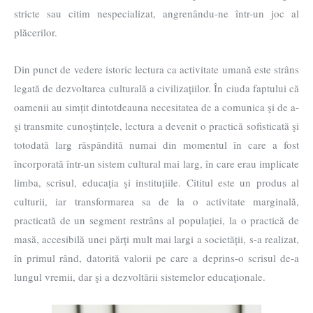
stricte sau citim nespecializat, angrenându-ne într-un joc al
plăcerilor.
Din punct de vedere istoric lectura ca activitate umană este strâns
legată de dezvoltarea culturală a civilizațiilor. În ciuda faptului că
oamenii au simțit dintotdeauna necesitatea de a comunica şi de a-
şi transmite cunoştințele, lectura a devenit o practică sofisticată şi
totodată larg răspândită numai din momentul în care a fost
încorporată într-un sistem cultural mai larg, în care erau implicate
limba, scrisul, educația şi instituțiile. Cititul este un produs al
culturii, iar transformarea sa de la o activitate marginală,
practicată de un segment restrâns al populației, la o practică de
masă, accesibilă unei părți mult mai largi a societății, s-a realizat,
în primul rând, datorită valorii pe care a deprins-o scrisul de-a
lungul vremii, dar şi a dezvoltării sistemelor educaţionale.