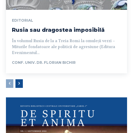
EDITORIAL
Rusia sau dragostea imposibilă
În volumul Rusia de la a Treia Romă la omuleții verzi –
Miturile fondatoare ale politicii de agresiune (Editura
Evenimentul...
CONF. UNIV. DR. FLORIAN BICHIR