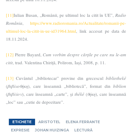
[11]
Iulian Busan, „Românii, pe ultimul loc la citit în UE”,
Radio
România
,
https://www.radioromania.ro/Actualitate/romanii-pe-
ultimul-loc-la-citit-in-ue-id31964.html
, link accesat pe data de
18.11.2024.
[12]
Pierre Bayard,
Cum vorbim despre cărțile pe care nu le-am
citit
, trad. Valentina Chiriță, Polirom, Iași, 2008, p. 11.
[13]
Cuvântul „bibliotecar” provine din grecescul
bibliothekē
(
βιβλιοθήκη
), care înseamnă „bibliotecă”, format din
biblion
(
βιβλίον
), care înseamnă „carte”, și
thēkē
(
θήκη
), care înseamnă
„loc” sau „cutie de depozitare”.
ETICHETE
ARISTOTEL
ELENA FERRANTE
EXPRESIE
JOHAN HUIZINGA
LECTURĂ