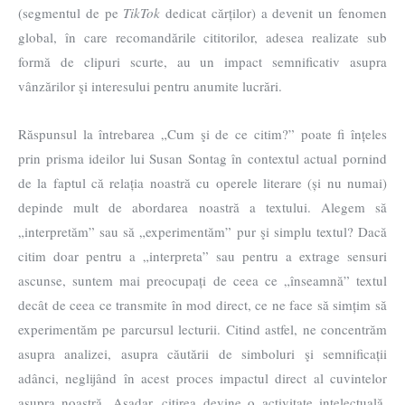
(segmentul de pe
TikTok
dedicat cărților) a devenit un fenomen
global, în care recomandările cititorilor, adesea realizate sub
formă de clipuri scurte, au un impact semnificativ asupra
vânzărilor şi interesului pentru anumite lucrări.
Răspunsul la întrebarea „Cum şi de ce citim?” poate fi înțeles
prin prisma ideilor lui Susan Sontag în contextul actual pornind
de la faptul că relația noastră cu operele literare (și nu numai)
depinde mult de abordarea noastră a textului. Alegem să
„interpretăm” sau să „experimentăm” pur şi simplu textul? Dacă
citim doar pentru a „interpreta” sau pentru a extrage sensuri
ascunse, suntem mai preocupați de ceea ce „înseamnă” textul
decât de ceea ce transmite în mod direct, ce ne face să simțim să
experimentăm pe parcursul lecturii. Citind astfel, ne concentrăm
asupra analizei, asupra căutării de simboluri şi semnificații
adânci, neglijând în acest proces impactul direct al cuvintelor
asupra noastră. Aşadar, citirea devine o activitate intelectuală,