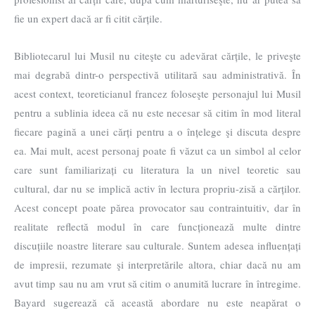
fie un expert dacă ar fi citit cărțile.
Bibliotecarul lui Musil nu citeşte cu adevărat cărțile, le priveşte
mai degrabă dintr-o perspectivă utilitară sau administrativă. În
acest context, teoreticianul francez foloseşte personajul lui Musil
pentru a sublinia ideea că nu este necesar să citim în mod literal
fiecare pagină a unei cărți pentru a o înțelege şi discuta despre
ea. Mai mult, acest personaj poate fi văzut ca un simbol al celor
care sunt familiarizați cu literatura la un nivel teoretic sau
cultural, dar nu se implică activ în lectura propriu-zisă a cărților.
Acest concept poate părea provocator sau contraintuitiv, dar în
realitate reflectă modul în care funcționează multe dintre
discuțiile noastre literare sau culturale. Suntem adesea influențați
de impresii, rezumate şi interpretările altora, chiar dacă nu am
avut timp sau nu am vrut să citim o anumită lucrare în întregime.
Bayard sugerează că această abordare nu este neapărat o