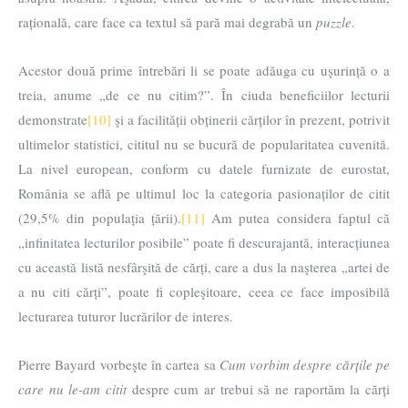
rațională, care face ca textul să pară mai degrabă un
puzzle
.
Acestor două prime întrebări li se poate adăuga cu uşurință o a
treia, anume „de ce nu citim?”. În ciuda beneficiilor lecturii
demonstrate
[10]
şi a facilității obținerii cărților în prezent, potrivit
ultimelor statistici, cititul nu se bucură de popularitatea cuvenită.
La nivel european, conform cu datele furnizate de eurostat,
România se află pe ultimul loc la categoria pasionaților de citit
(29,5% din populația țării).
[11]
Am putea considera faptul că
„infinitatea lecturilor posibile” poate fi descurajantă, interacțiunea
cu această listă nesfârşită de cărți, care a dus la naşterea „artei de
a nu citi cărți”, poate fi copleşitoare, ceea ce face imposibilă
lecturarea tuturor lucrărilor de interes.
Pierre Bayard vorbeşte în cartea sa
Cum
vorbim despre cărțile pe
care nu le-am citit
despre cum ar trebui să ne raportăm la cărți