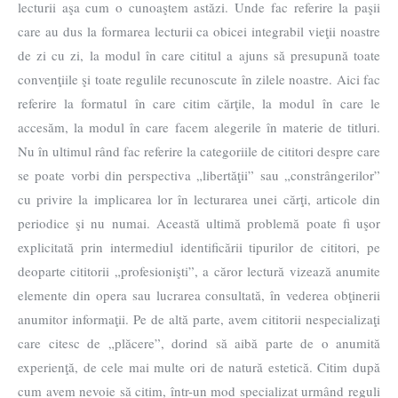
lecturii aşa cum o cunoaştem astăzi. Unde fac referire la paşii
care au dus la formarea lecturii ca obicei integrabil vieţii noastre
de zi cu zi, la modul în care cititul a ajuns să presupună toate
convenţiile şi toate regulile recunoscute în zilele noastre. Aici fac
referire la formatul în care citim cărţile, la modul în care le
accesăm, la modul în care facem alegerile în materie de titluri.
Nu în ultimul rând fac referire la categoriile de cititori despre care
se poate vorbi din perspectiva „libertăţii” sau „constrângerilor”
cu privire la implicarea lor în lecturarea unei cărţi, articole din
periodice şi nu numai. Această ultimă problemă poate fi uşor
explicitată prin intermediul identificării tipurilor de cititori, pe
deoparte cititorii „profesionişti”, a căror lectură vizează anumite
elemente din opera sau lucrarea consultată, în vederea obţinerii
anumitor informaţii. Pe de altă parte, avem cititorii nespecializaţi
care citesc de „plăcere”, dorind să aibă parte de o anumită
experienţă, de cele mai multe ori de natură estetică. Citim după
cum avem nevoie să citim, într-un mod specializat urmând reguli