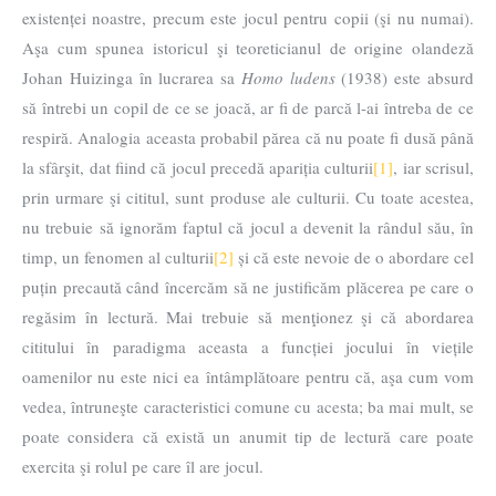
existenței noastre, precum este jocul pentru copii (şi nu numai).
Aşa cum spunea istoricul şi teoreticianul de origine olandeză
Johan Huizinga în lucrarea sa
Homo ludens
(1938) este absurd
să întrebi un copil de ce se joacă, ar fi de parcă l-ai întreba de ce
respiră. Analogia aceasta probabil părea că nu poate fi dusă până
la sfârşit, dat fiind că jocul precedă apariția culturii
[1]
, iar scrisul,
prin urmare şi cititul, sunt produse ale culturii. Cu toate acestea,
nu trebuie să ignorăm faptul că jocul a devenit la rândul său, în
timp, un fenomen al culturii
[2]
și că este nevoie de o abordare cel
puțin precaută când încercăm să ne justificăm plăcerea pe care o
regăsim în lectură. Mai trebuie să menţionez şi că abordarea
cititului în paradigma aceasta a funcției jocului în viețile
oamenilor nu este nici ea întâmplătoare pentru că, aşa cum vom
vedea, întruneşte caracteristici comune cu acesta; ba mai mult, se
poate considera că există un anumit tip de lectură care poate
exercita şi rolul pe care îl are jocul.