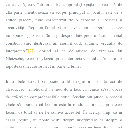
cu o desfăşurare într-un cadru temporal şi spațial separat. Pe de
altă parte, menționează că scopul principal al jocului este de a
aduce plăcere, fiind caracterizat de o expresie a libertății şi
creativității. Reținem faptul că urmează anumite reguli, ceea ce
ne spune şi Susan Sontag despre interpretare („act mental
conştient care ilustrează un anumit cod, anumite «reguli» de
interpretare”
[7]
), dorind să se delimiteze de viziunea lui
Nietzsche, care înțelegea prin interpretare modul în care se
raportează fiecare subiect în parte la lume.
În ambele cazuri se poate vorbi despre un fel de act de
„traducere”, implicând un mod de a face ca lumea şi/sau opera
de artă să fie comprehensibilă nouă. Aşadar, am putea în aceeaşi
cheie să spunem că lectura este la rândul ei un act prin care
facem ca totul să ne fie cumva accesibil. În acelaşi timp, ca în
cazul jocului, se poate vorbi despre interpretare ca despre o
activitate care urmează anumite reguli, ceea ce face din lectură