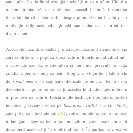
care reflectă valorile şi evoluția societății în care trăim. Cititul a
început treptat să fie mult mai accesibil, după inventarea
tiparului, fie că a fost vorba despre popularizarea bazată pe o
motivaţie religioasă, educațională sau chiar ca o formă de
divertisment.
Accesibilitatea, diversitatea şi interactivitatea sunt elemente cheie
care contribuie la popularizarea lecturii, transformând cititul într-
o activitate socială, colaborativă şi mult mai prezentă în viața
cotidiană pentru mulţi oameni. Blogurile, vlogurile, platformele
de
social media
au segmente dedicate promovării lecturii sau
dezbaterii asupra anumitor cărţi, acestea fiind adevărate motoare
în promovarea lecturii. Există multe hashtaguri populare, postări
tematice şi recenzii video pe
Instagram
,
TikTok
sau
Facebook
,
care pot crea adevărate culte
[9]
pentru anumite opere sau autori,
influențând alegerea lecturilor unor cititori care, poate, nu ar fi
descoperit acele cărți în mod tradițional. În particular,
booktok