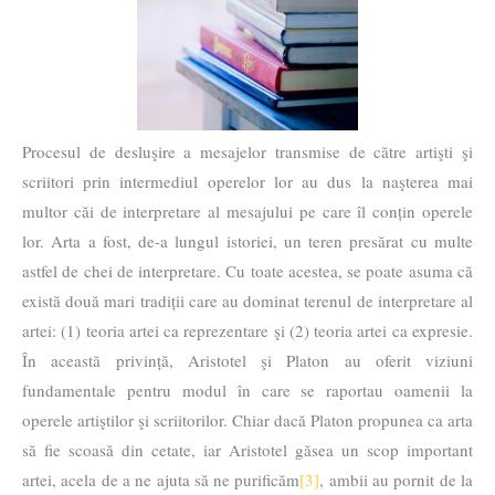
Procesul de desluşire a mesajelor transmise de către artişti şi
scriitori prin intermediul operelor lor au dus la naşterea mai
multor căi de interpretare al mesajului pe care îl conțin operele
lor. Arta a fost, de-a lungul istoriei, un teren presărat cu multe
astfel de chei de interpretare. Cu toate acestea, se poate asuma că
există două mari tradiții care au dominat terenul de interpretare al
artei: (1) teoria artei ca reprezentare şi (2) teoria artei ca expresie.
În această privință, Aristotel şi Platon au oferit viziuni
fundamentale pentru modul în care se raportau oamenii la
operele artiştilor şi scriitorilor. Chiar dacă Platon propunea ca arta
să fie scoasă din cetate, iar Aristotel găsea un scop important
artei, acela de a ne ajuta să ne purificăm
[3]
, ambii au pornit de la