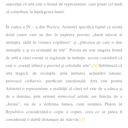
supoziția că arta este o formă de reprezentare, care poate cel mult
să contribuie la înțelegerea lumii.
În cartea a IV – a din
Poetica
, Aristotel specifică faptul că există
două cauze care au dus la naşterea poeziei „darul născut al
imitației, sădit în vremea copilăriei” şi „plăcerea pe care o dau
imitațiile e şi ea resimțită de toți”. Poezia nu este singura formă
de artă a cărei esență se regăseşte în imitație, acesta consideră că
este o „esență ultimă a poeziei şi celorlalte arte”.
[4]
Subliniază că
arta tragică, de exemplu, prin imitarea acțiunilor umane,
provoacă
catharsis
, purificare emoțională. Arta este pentru
Aristotel o reprezentare a realității al cărei rol este de a educa şi
de a ilumina, prin urmare
mimesisul
artistic are funcția de a
„forma”, nu de a deforma lumea, cum susținea Platon în
Republica
considerând-o copie a copiei, ceea ce ar putea fi
considerată o dublă distanțare de Adevăr.
[5]