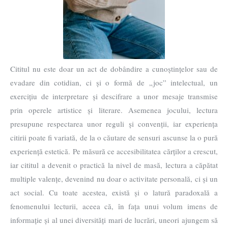
Cititul nu este doar un act de dobândire a cunoștințelor sau de
evadare din cotidian, ci și o formă de „joc” intelectual, un
exercițiu de interpretare și descifrare a unor mesaje transmise
prin operele artistice și literare. Asemenea jocului, lectura
presupune respectarea unor reguli și convenții, iar experiența
citirii poate fi variată, de la o căutare de sensuri ascunse la o pură
experiență estetică. Pe măsură ce accesibilitatea cărților a crescut,
iar cititul a devenit o practică la nivel de masă, lectura a căpătat
multiple valențe, devenind nu doar o activitate personală, ci și un
act social. Cu toate acestea, există și o latură paradoxală a
fenomenului lecturii, aceea că, în fața unui volum imens de
informație și al unei diversități mari de lucrări, uneori ajungem să