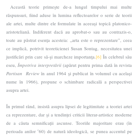
Această teorie primeşte de-a lungul timpului mai multe
răspunsuri, fiind aduse în lumina reflectoarelor o serie de teorii
ale artei, multe dintre ele formulate în aceeaşi topică platonico-
aristoteliană. Indiferent dacă au aprobat-o sau au contrazis-o,
toate au păstrat esența acesteia: „arta este o reprezentare”, ceea
ce implică, potrivit teoreticienei Susan Sontag, necesitatea unei
justificări prin care să-şi marcheze importanţa.
[6]
În celebrul său
eseu,
Împotriva interpretării
(apărut pentru prima dată în revista
Partisan Review
în anul 1964 şi publicat în volumul cu acelaşi
nume în 1966), propune o schimbare radicală a perspectivei
asupra artei.
În primul rând, insistă asupra lipsei de legitimitate a teoriei artei
ca reprezentare, dar şi a tendinței criticii literar-artistice moderne
de a căuta semnificații ascunse. Teoriile majoritare erau (în
perioada anilor ՚60) de natură ideologică, se punea accentul pe