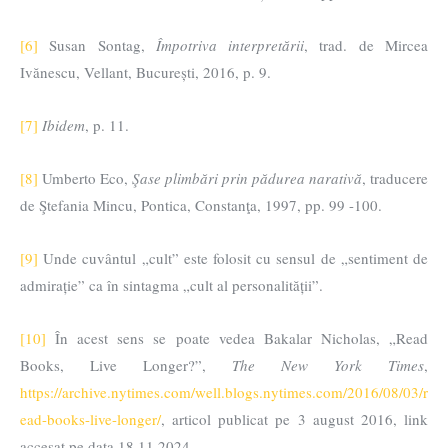
[6]
Susan Sontag,
Împotriva interpretării
, trad. de Mircea
Ivănescu, Vellant, București, 2016, p. 9.
[7]
Ibidem
, p. 11.
[8]
Umberto Eco,
Şase plimbări prin pădurea narativă
, traducere
de Ştefania Mincu, Pontica, Constanţa, 1997, pp. 99 -100.
[9]
Unde cuvântul „cult” este folosit cu sensul de „sentiment de
admirație” ca în sintagma „cult al personalității”.
[10]
În acest sens se poate vedea Bakalar Nicholas, „Read
Books, Live Longer?”,
The New York Times
,
https://archive.nytimes.com/well.blogs.nytimes.com/2016/08/03/r
ead-books-live-longer/
, articol publicat pe 3 august 2016, link
accesat pe data 18.11.2024.