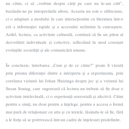
nu citim, ci să „vorbim despre cărți pe care nu le-am citit”,
bazându-ne pe interpretările altora. Aceasta nu este o slăbiciune,
ci o adaptare a modului în care interacționăm cu literatura într-o
eră a informației rapide și a accesului nelimitat la cunoaștere.
Astfel, lectura, ca activitate culturală, continuă să fie un pilon al
dezvoltării individuale și colective, reflectând în mod constant
evoluțiile societății și ale comunicării umane.
În concluzie, întrebarea „Cum şi de ce citim?” poate fi văzută
prin prisma diferenței dintre a interpreta şi a experimenta, prin
corelarea viziunii lui Johan Huizinga despre joc şi a viziunii lui
Susan Sontag, care sugerează că lectura nu trebuie să fie doar o
activitate intelectuală, ci o experiență senzorială şi afectivă. Citim
pentru a simți, nu doar pentru a înțelege, pentru a accesa o formă
mai pură de relaționare cu arta şi cu textele, lăsându-le să fie, fără
a le forța să se potrivească într-un cadru de înțelesuri predefinite.