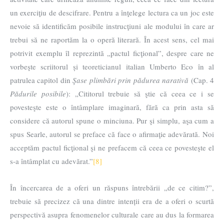
un exerciţiu de descifrare. Pentru a înţelege lectura ca un joc este
nevoie să identificăm posibile instrucţiuni ale modului în care ar
trebui să ne raportăm la o operă literară. În acest sens, cel mai
potrivit exemplu îl reprezintă „pactul ficţional”, despre care ne
vorbeşte scriitorul și teoreticianul italian Umberto Eco în al
patrulea capitol din
Şase plimbări prin pădurea narativă
(Cap. 4
Pădurile posibile
): „Cititorul trebuie să ştie că ceea ce i se
povesteşte este o întâmplare imaginară, fără ca prin asta să
considere că autorul spune o minciuna. Pur şi simplu, aşa cum a
spus Searle, autorul se preface că face o afirmaţie adevărată. Noi
acceptăm pactul ficţional şi ne prefacem că ceea ce povesteşte el
s-a întâmplat cu adevărat.”
[8]
În încercarea de a oferi un răspuns întrebării „de ce citim?”,
trebuie să precizez că una dintre intenții era de a oferi o scurtă
perspectivă asupra fenomenelor culturale care au dus la formarea