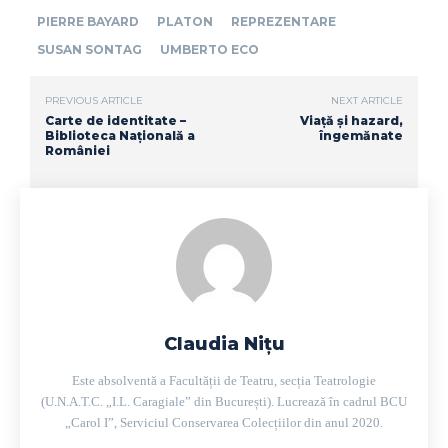
PIERRE BAYARD
PLATON
REPREZENTARE
SUSAN SONTAG
UMBERTO ECO
PREVIOUS ARTICLE
NEXT ARTICLE
Carte de identitate –
Viață și hazard,
Biblioteca Națională a
îngemănate
României
Claudia Nițu
Este absolventă a Facultății de Teatru, secția Teatrologie
(U.N.A.T.C. „I.L. Caragiale” din București). Lucrează în cadrul BCU
„Carol I”, Serviciul Conservarea Colecțiilor din anul 2020.