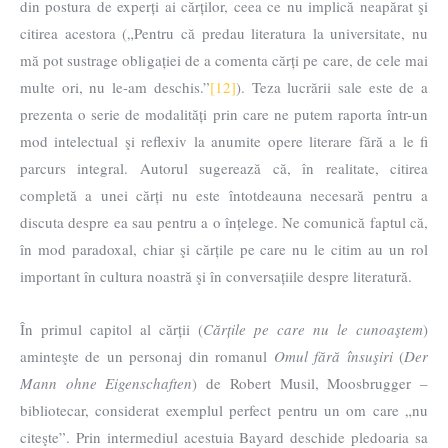
din postura de experți ai cărților, ceea ce nu implică neapărat şi
citirea acestora („Pentru că predau literatura la universitate, nu
mă pot sustrage obligației de a comenta cărți pe care, de cele mai
multe ori, nu le-am deschis.”
[12]
). Teza lucrării sale este de a
prezenta o serie de modalități prin care ne putem raporta într-un
mod intelectual şi reflexiv la anumite opere literare fără a le fi
parcurs integral. Autorul sugerează că, în realitate, citirea
completă a unei cărți nu este întotdeauna necesară pentru a
discuta despre ea sau pentru a o înțelege. Ne comunică faptul că,
în mod paradoxal, chiar şi cărțile pe care nu le citim au un rol
important în cultura noastră şi în conversațiile despre literatură.
În primul capitol al cărții (
Cărțile pe care nu le cunoaştem
)
aminteşte de un personaj din romanul
Omul fără însuşiri
(
Der
Mann ohne Eigenschaften
) de Robert Musil, Moosbrugger –
bibliotecar, considerat exemplul perfect pentru un om care „nu
citeşte”. Prin intermediul acestuia Bayard deschide pledoaria sa