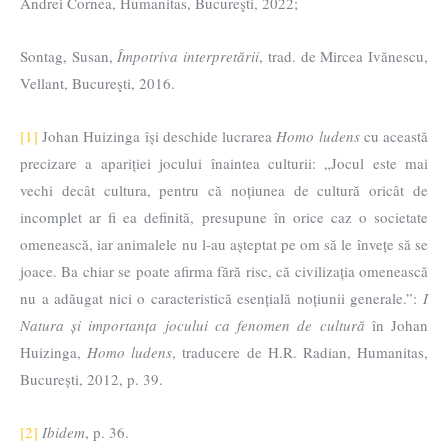
Andrei Cornea, Humanitas, Bucureşti, 2022;
Sontag, Susan,
Împotriva interpretării
, trad. de Mircea Ivănescu,
Vellant, Bucureşti, 2016.
[1]
Johan Huizinga își deschide lucrarea
Homo ludens
cu această
precizare a apariției jocului înaintea culturii: „Jocul este mai
vechi decât cultura, pentru că noțiunea de cultură oricât de
incomplet ar fi ea definită, presupune în orice caz o societate
omenească, iar animalele nu l-au așteptat pe om să le învețe să se
joace. Ba chiar se poate afirma fără risc, că civilizația omenească
nu a adăugat nici o caracteristică esențială noțiunii generale.”:
I
Natura și importanța jocului ca fenomen de cultură
în Johan
Huizinga,
Homo ludens
, traducere de H.R. Radian, Humanitas,
București, 2012, p. 39.
[2]
Ibidem
, p. 36.