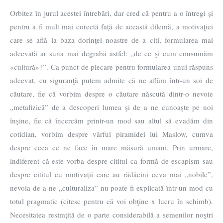
Orbitez în jurul acestei întrebări, dar cred că pentru a o întregi şi
pentru a fi mult mai corectă față de această dilemă, a motivaţiei
care se află la baza dorinţei noastre de a citi, formularea mai
adecvată ar suna mai degrabă astfel: „de ce şi cum consumăm
«cultură»?”. Ca punct de plecare pentru formularea unui răspuns
adecvat, cu siguranţă putem admite că ne aflăm într-un soi de
căutare, fie că vorbim despre o căutare născută dintr-o nevoie
„metafizică” de a descoperi lumea şi de a ne cunoaşte pe noi
înşine, fie că încercăm printr-un mod sau altul să evadăm din
cotidian, vorbim despre vârful piramidei lui Maslow, cumva
despre ceea ce ne face în mare măsură umani. Prin urmare,
indiferent că este vorba despre cititul ca formă de escapism sau
despre cititul cu motivații care au rădăcini ceva mai „nobile”,
nevoia de a ne „culturaliza” nu poate fi explicată într-un mod cu
totul pragmatic (citesc pentru că voi obţine x lucru în schimb).
Necesitatea resimţită de o parte considerabilă a semenilor noştri