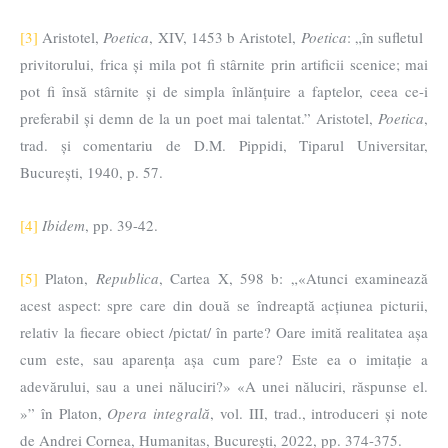
[3]
Aristotel,
Poetica
, XIV, 1453 b Aristotel,
Poetica
: „în sufletul
privitorului, frica și mila pot fi stârnite prin artificii scenice; mai
pot fi însă stârnite și de simpla înlănțuire a faptelor, ceea ce-i
preferabil și demn de la un poet mai talentat.” Aristotel,
Poetica
,
trad. și comentariu de D.M. Pippidi, Tiparul Universitar,
București, 1940, p. 57.
[4]
Ibidem
, pp. 39-42.
[5]
Platon,
Republica
, Cartea X, 598 b: „«Atunci examinează
acest aspect: spre care din două se îndreaptă acțiunea picturii,
relativ la fiecare obiect /pictat/ în parte? Oare imită realitatea așa
cum este, sau aparența așa cum pare? Este ea o imitație a
adevărului, sau a unei năluciri?» «A unei năluciri, răspunse el.
»” în Platon,
Opera integrală
, vol. III, trad., introduceri și note
de Andrei Cornea, Humanitas, București, 2022, pp. 374-375.