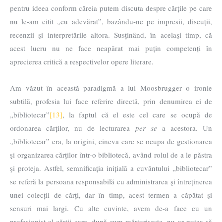
pentru ideea conform căreia putem discuta despre cărțile pe care
nu le-am citit „cu adevărat”, bazându-ne pe impresii, discuții,
recenzii şi interpretările altora. Susținând, în acelaşi timp, că
acest lucru nu ne face neapărat mai puțin competenți în
aprecierea critică a respectivelor opere literare.
Am văzut în această paradigmă a lui Moosbrugger o ironie
subtilă, profesia lui face referire directă, prin denumirea ei de
„bibliotecar”
[13]
, la faptul că el este cel care se ocupă de
ordonarea cărților, nu de lecturarea
per se
a acestora. Un
„bibliotecar” era, la origini, cineva care se ocupa de gestionarea
şi organizarea cărților într-o bibliotecă, având rolul de a le păstra
şi proteja. Astfel, semnificația inițială a cuvântului „bibliotecar”
se referă la persoana responsabilă cu administrarea şi întreținerea
unei colecții de cărți, dar în timp, acest termen a căpătat şi
sensuri mai largi. Cu alte cuvinte, avem de-a face cu un
profesionist al cărții care, după cum mărturiseşte, nu ar putea să