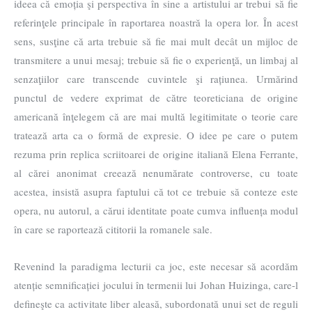
ideea că emoția şi perspectiva în sine a artistului ar trebui să fie
referinţele principale în raportarea noastră la opera lor. În acest
sens, susţine că arta trebuie să fie mai mult decât un mijloc de
transmitere a unui mesaj; trebuie să fie o experienţă, un limbaj al
senzaţiilor care transcende cuvintele şi rațiunea. Urmărind
punctul de vedere exprimat de către teoreticiana de origine
americană înţelegem că are mai multă legitimitate o teorie care
tratează arta ca o formă de expresie. O idee pe care o putem
rezuma prin replica scriitoarei de origine italiană Elena Ferrante,
al cărei anonimat creează nenumărate controverse, cu toate
acestea, insistă asupra faptului că tot ce trebuie să conteze este
opera, nu autorul, a cărui identitate poate cumva influența modul
în care se raportează cititorii la romanele sale.
Revenind la paradigma lecturii ca joc, este necesar să acordăm
atenție semnificației jocului în termenii lui Johan Huizinga, care-l
defineşte ca activitate liber aleasă, subordonată unui set de reguli