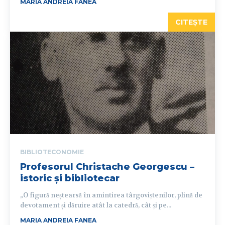
MARIA ANDREIA FANEA
CITEȘTE
BIBLIOTECONOMIE
Profesorul Christache Georgescu –
istoric și bibliotecar
„O figură neștearsă în amintirea târgoviștenilor, plină de
devotament și dăruire atât la catedră, cât și pe...
MARIA ANDREIA FANEA