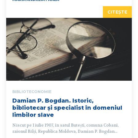
CITEȘTE
BIBLIOTECONOMIE
Damian P. Bogdan. Istoric,
bibliotecar și specialist în domeniul
limbilor slave
Născut pe 1 iulie 1907, în satul Butești, comuna Cobani,
raionul Bălți, Republica Moldova, Damian P. Bogdan...