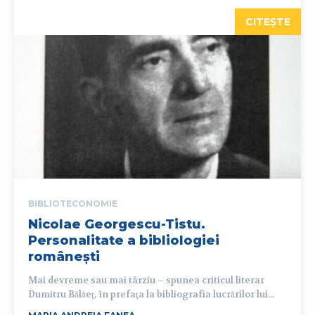
CITEȘTE
BIBLIOTECONOMIE
Nicolae Georgescu-Tistu.
Personalitate a bibliologiei
românești
Mai devreme sau mai târziu – spunea criticul literar
Dumitru Bălăeţ, în prefaţa la bibliografia lucrărilor lui...