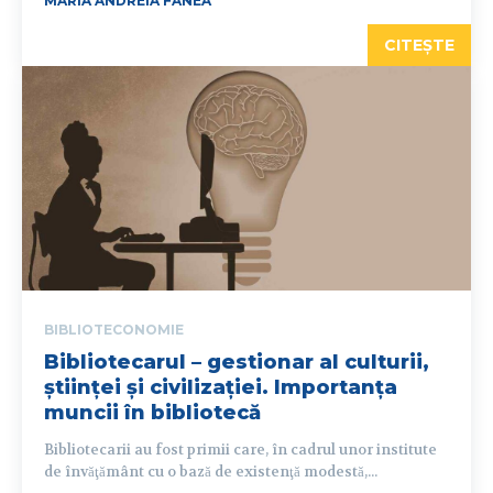
MARIA ANDREIA FANEA
CITEȘTE
BIBLIOTECONOMIE
Bibliotecarul – gestionar al culturii,
științei și civilizației. Importanța
muncii în bibliotecă
Bibliotecarii au fost primii care, în cadrul unor institute
de învăţământ cu o bază de existenţă modestă,...