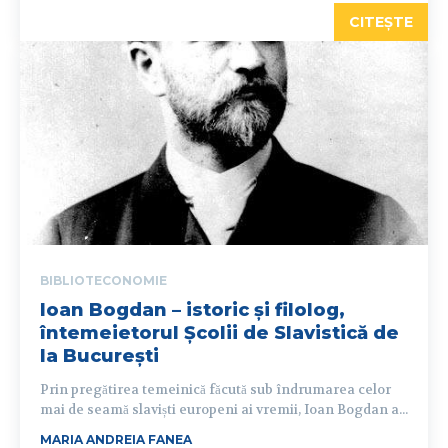
CITEȘTE
BIBLIOTECONOMIE
Ioan Bogdan – istoric și filolog,
întemeietorul Școlii de Slavistică de
la București
Prin pregătirea temeinică făcută sub îndrumarea celor
mai de seamă slaviști europeni ai vremii, Ioan Bogdan a...
MARIA ANDREIA FANEA