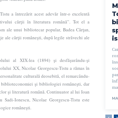
M
T
istu a întrezărit acest adevăr într-o excelentă
b
ivului cărţii în literatura română”. Tot el a
s
sm ale unui bibliotecar popular, Badea Cârţan,
e ale cărţii româneşti, după legile străvechi ale
is
Car
rom
olului al XIX-lea (1894) şi desfășurându-şi
în
ecolului XX, Nicolae Georgescu-Tistu a rămas în
soc
par
ersonalitate culturală deosebită, el remarcându-
înf
 biblioteconomiei şi bibliologiei româneşti, dar
mar
lclor şi literatură română. Continuator al lui Ioan
MA
ru Sadi-Ionescu, Nicolae Georgescu-Tistu este
ologice româneşti.