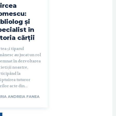
ircea
omescu:
ibliolog și
pecialist în
toria cărții
tea și tiparul
ânesc au jucat un rol
semnat în dezvoltarea
ietății noastre,
ticipând la
ăptuirea tuturor
ilor acte din...
RIA ANDREIA FANEA