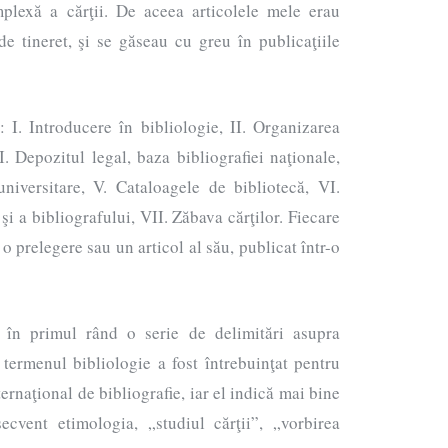
plexă a cărţii. De aceea articolele mele erau
de tineret, şi se găseau cu greu în publicaţiile
: I. Introducere în bibliologie, II. Organizarea
II. Depozitul legal, baza bibliografiei naţionale,
universitare, V. Cataloagele de bibliotecă, VI.
şi a bibliografului, VII. Zăbava cărţilor. Fiecare
 o prelegere sau un articol al său, publicat într-o
 în primul rând o serie de delimitări asupra
 termenul bibliologie a fost întrebuinţat pentru
ternaţional de bibliografie, iar el indică mai bine
secvent etimologia, „studiul cărţii”, „vorbirea