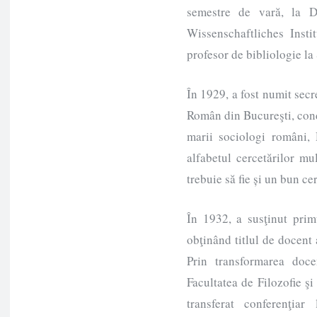
semestre de vară, la D
Wissenschaftliches Insti
profesor de bibliologie la
În 1929, a fost numit secre
Român din Bucureşti, cond
marii sociologi români, 
alfabetul cercetărilor mu
trebuie să fie și un bun ce
În 1932, a susţinut prim
obţinând titlul de docent a
Prin transformarea doce
Facultatea de Filozofie şi 
transferat conferenţiar