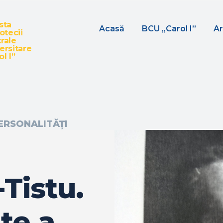
sta
Acasă
BCU „Carol I”
Ar
iotecii
rale
ersitare
l I”
ERSONALITĂȚI
Tistu.
te a