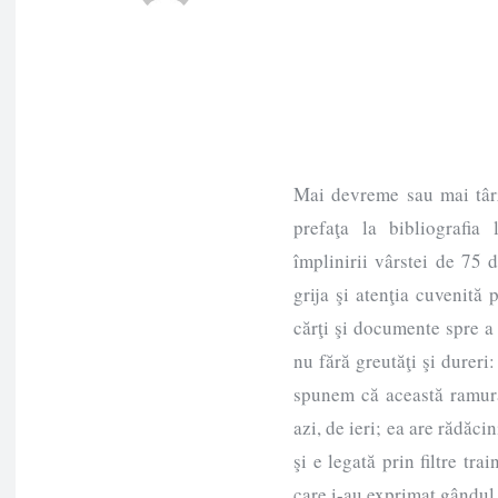
Mai devreme sau mai târz
prefaţa la bibliografia
împlinirii vârstei de 75 
grija şi atenţia cuvenită 
cărţi şi documente spre a
nu fără greutăţi şi dureri
spunem că această ramură
azi, de ieri; ea are rădăci
şi e legată prin filtre tra
care i-au exprimat gândul 