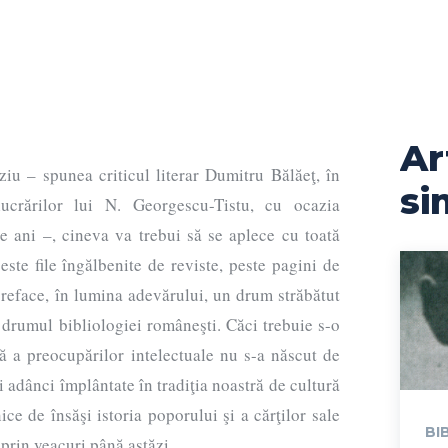
Ar
iu – spunea criticul literar Dumitru Bălăeţ, în
si
 lucrărilor lui N. Georgescu-Tistu, cu ocazia
de ani –, cineva va trebui să se aplece cu toată
peste file îngălbenite de reviste, peste pagini de
 reface, în lumina adevărului, un drum străbătut
: drumul bibliologiei româneşti. Căci trebuie s-o
 a preocupărilor intelectuale nu s-a născut de
ni adânci împlântate în tradiţia noastră de cultură
inice de însăşi istoria poporului şi a cărţilor sale
BI
prin veacuri până astăzi.