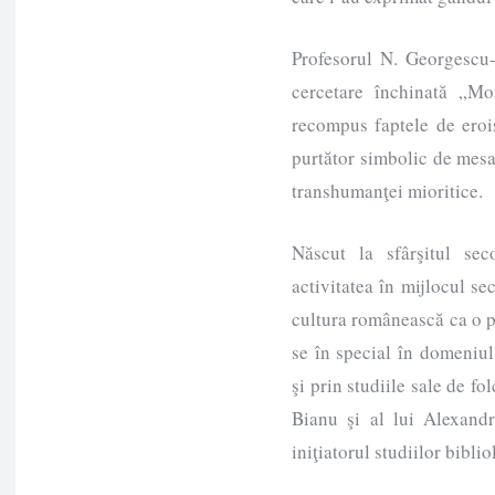
Profesorul N. Georgescu-T
cercetare închinată „Mot
recompus faptele de eroi
purtător simbolic de mesaj
transhumanţei mioritice.
Născut la sfârşitul sec
activitatea în mijlocul s
cultura românească ca o p
se în special în domeniul
şi prin studiile sale de fo
Bianu şi al lui Alexand
iniţiatorul studiilor bibli