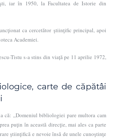
ti, iar în 1950, la Facultatea de Istorie din
ncţionat ca cercetător ştiinţific principal, apoi
lioteca Academiei.
scu-Tistu s-a stins din viață pe 11 aprilie 1972,
iologice, carte de căpătâi
i
nia că: „Domeniul bibliologiei pare multora cam
 prea puţin în această direcţie, mai ales ca parte
rare ştiinţifică e nevoie însă de unele cunoştinţe