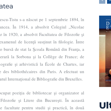
tatea
escu-Tistu s-a născut pe 1 septembrie 1894, în
ancea. În 1914, a absolvit Colegiul „Nicolae
r în 1920, a absolvit Facultatea de Filozofie şi
examenul de licenţă susținut în filologie. Între
 o bursă de stat la Şcoala Română din Franţa, a
literară la Sorbona şi la Collège de France; de
ografie şi arhivistică la École de Chartes, iar
e des bibliothécaires din Paris. A efectuat un
tutul Internaţional de Bibliografie din Bruxelles.
cupat poziția de bibliotecar şi organizator al
e Filozofie şi Litere din Bucureşti. În această
Ul
de facultate pentru studii şi practică, în două