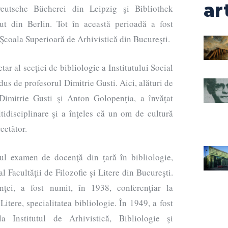
ar
eutsche Bücherei din Leipzig şi Bibliothek
tut din Berlin. Tot în această perioadă a fost
 Şcoala Superioară de Arhivistică din Bucureşti.
tar al secţiei de bibliologie a Institutului Social
us de profesorul Dimitrie Gusti. Aici, alături de
Dimitrie Gusti şi Anton Golopenţia, a învăţat
ltidisciplinare şi a înţeles că un om de cultură
rcetător.
ul examen de docenţă din ţară în bibliologie,
l Facultăţii de Filozofie şi Litere din Bucureşti.
nţei, a fost numit, în 1938, conferenţiar la
Litere, specialitatea bibliologie. În 1949, a fost
 la Institutul de Arhivistică, Bibliologie şi