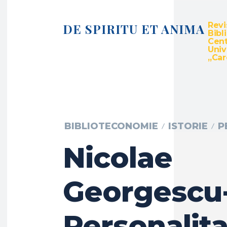
Revi
DE SPIRITU ET ANIMA
Bibl
Cent
Univ
„Caro
BIBLIOTECONOMIE
ISTORIE
P
Nicolae
Georgescu-
Personalita