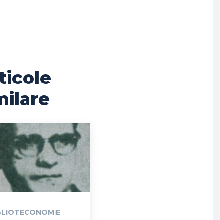
ticole
milare
BLIOTECONOMIE