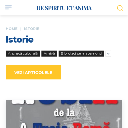
DE SPIRITU ET ANIMA
HOME
ISTORIE
Istorie
Anchetă culturală
Arhivă
Biblioteci pe mapamond
VEZI ARTICOLELE