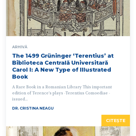
ARHIVĂ
The 1499 Grüninger ‘Terentius’ at
Biblioteca Centrală Universitară
Carol I: A New Type of Illustrated
Book
A Rare Book in a Romanian Library This important
edition of Terence’s plays -Terentius Comoediae -
issued...
DR. CRISTINA NEAGU
CITEȘTE