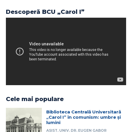
Descoperă BCU „Carol I”
Cele mai populare
Biblioteca Centrală Universitară
„Carol I” în comunism: umbre și
lumini
ASIST. UNIV. DR. EUGEN GABOR