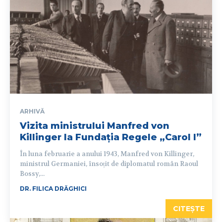
ARHIVĂ
Vizita ministrului Manfred von
Killinger la Fundația Regele „Carol I”
În luna februarie a anului 1943, Manfred von Killinger,
ministrul Germaniei, însoțit de diplomatul român Raoul
Bossy,...
DR. FILICA DRĂGHICI
CITEȘTE