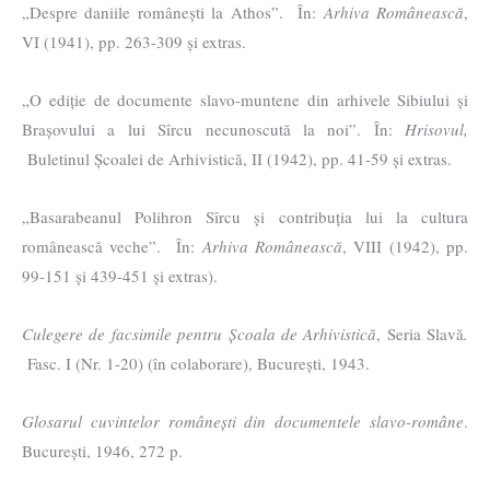
„Despre daniile românești la Athos”. În:
Arhiva Românească
,
VI (1941), pp. 263-309 și extras.
„O ediție de documente slavo-muntene din arhivele Sibiului și
Brașovului a lui Sîrcu necunoscută la noi”. În:
Hrisovul,
Buletinul Școalei de Arhivistică, II (1942), pp. 41-59 și extras.
„Basarabeanul Polihron Sîrcu și contribuția lui la cultura
românească veche”. În:
Arhiva Românească
, VIII (1942), pp.
99-151 și 439-451 și extras).
Culegere de facsimile pentru Școala de Arhivistică
, Seria Slavă
.
Fasc. I (Nr. 1-20) (în colaborare), București, 1943.
Glosarul cuvintelor românești din documentele slavo-române
.
București, 1946, 272 p.