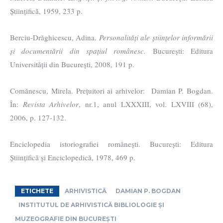
Științifică, 1959, 233 p.
Berciu-Drăghicescu, Adina.
Personalități ale științelor informării
și documentării din spațiul românesc.
București: Editura
Universității din București, 2008, 191 p.
Comănescu, Mirela. Prețuitori ai arhivelor: Damian P. Bogdan.
În:
Revista Arhivelor
, nr.1, anul LXXXIII, vol. LXVIII (68),
2006, p. 127-132.
Enciclopedia istoriografiei românești. București: Editura
Științifică și Enciclopedică, 1978, 469 p.
ETICHETE
ARHIVISTICĂ
DAMIAN P. BOGDAN
INSTITUTUL DE ARHIVISTICĂ BIBLIOLOGIE ȘI
MUZEOGRAFIE DIN BUCUREȘTI