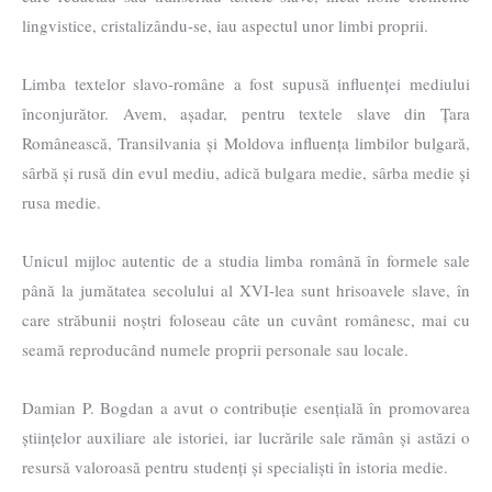
lingvistice, cristalizându-se, iau aspectul unor limbi proprii.
Limba textelor slavo-române a fost supusă influenței mediului
înconjurător. Avem, așadar, pentru textele slave din Țara
Românească, Transilvania și Moldova influența limbilor bulgară,
sârbă și rusă din evul mediu, adică bulgara medie, sârba medie și
rusa medie.
Unicul mijloc autentic de a studia limba română în formele sale
până la jumătatea secolului al XVI-lea sunt hrisoavele slave, în
care străbunii noștri foloseau câte un cuvânt românesc, mai cu
seamă reproducând numele proprii personale sau locale.
Damian P. Bogdan a avut o contribuție esențială în promovarea
științelor auxiliare ale istoriei, iar lucrările sale rămân și astăzi o
resursă valoroasă pentru studenți și specialiști în istoria medie.