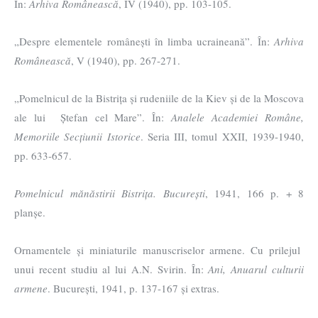
În:
Arhiva Românească
, IV (1940), pp. 103-105.
„Despre elementele românești în limba ucraineană”. În:
Arhiva
Românească
, V (1940), pp. 267-271.
„Pomelnicul de la Bistrița și rudeniile de la Kiev și de la Moscova
ale lui Ștefan cel Mare”. În:
Analele Academiei Române,
Memoriile Secțiunii Istorice
. Seria III, tomul XXII, 1939-1940,
pp. 633-657.
Pomelnicul mănăstirii Bistrița. București
, 1941, 166 p. + 8
planșe.
Ornamentele și miniaturile manuscriselor armene. Cu prilejul
unui recent studiu al lui A.N. Svirin. În:
Ani, Anuarul culturii
armene
. București, 1941, p. 137-167 și extras.