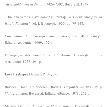
Acte moldovenești din anii 1426-1502
, București, 1947.
„Din paleografia slavo-română”, prefață la
Documente privind
Istoria României
, vol. I, București, 1956, pp. 79-148.
Compendiu al paleografiei româno-slave,
vol. I-II, București:
Editura Academiei, 1969, 152 p.
Paleografia slavo-română. Tratat, Album
. București: Editura
Academiei, 1978, 391 p.
Lucrări despre Damian P. Bogdan
Balacciu, Jana; Chiriacescu, Rodica.
Dicționar de lingviști și
filologi români
. București: Editura Albatros, 1978, 262 p.
Macrea, Dimitrie.
Lingviști și filologi români
București: Editura