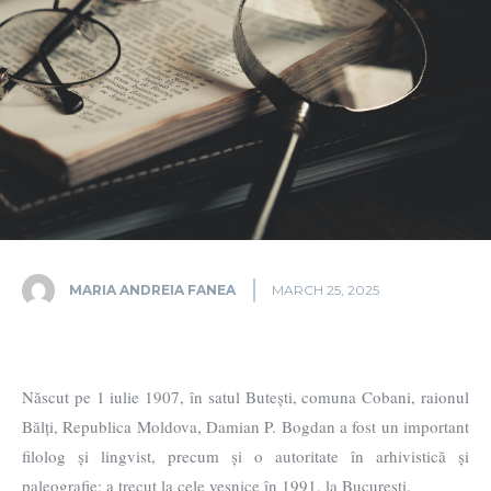
MARIA ANDREIA FANEA
MARCH 25, 2025
Născut pe 1 iulie 1907, în satul Butești, comuna Cobani, raionul
Bălți, Republica Moldova, Damian P. Bogdan a fost un important
filolog și lingvist, precum și o autoritate în arhivistică și
paleografie; a trecut la cele veșnice în 1991, la București.