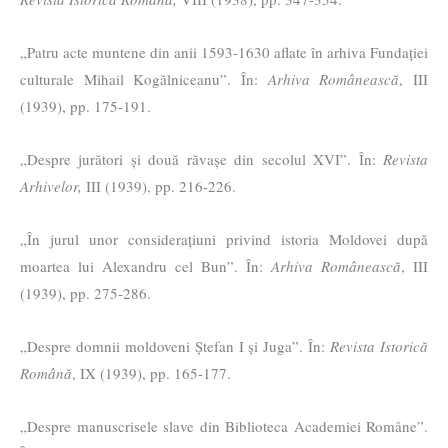
„Patru acte muntene din anii 1593-1630 aflate în arhiva Fundației
culturale Mihail Kogălniceanu”. În:
Arhiva Românească
, III
(1939), pp. 175-191.
„Despre jurători și două răvașe din secolul XVI”. În:
Revista
Arhivelor,
III (1939), pp. 216-226.
„În jurul unor considerațiuni privind istoria Moldovei după
moartea lui Alexandru cel Bun”. În:
Arhiva Românească
, III
(1939), pp. 275-286.
„Despre domnii moldoveni Ștefan I și Juga”. În:
Revista Istorică
Română
, IX (1939), pp. 165-177.
„Despre manuscrisele slave din Biblioteca Academiei Române”.