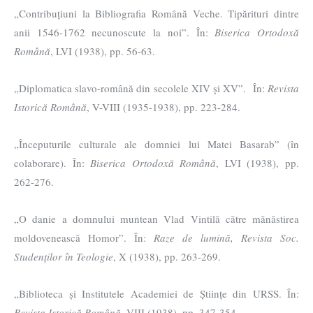
„Contribuțiuni la Bibliografia Română Veche. Tipărituri dintre
anii 1546-1762 necunoscute la noi”. În:
Biserica Ortodoxă
Română
, LVI (1938), pp. 56-63.
„Diplomatica slavo-română din secolele XIV și XV”. În:
Revista
Istorică Română
, V-VIII (1935-1938), pp. 223-284.
„Începuturile culturale ale domniei lui Matei Basarab” (în
colaborare). În:
Biserica Ortodoxă Română
, LVI (1938), pp.
262-276.
„O danie a domnului muntean Vlad Vintilă către mănăstirea
moldovenească Homor”. În:
Raze de lumină, Revista Soc.
Studenților în Teologie
, X (1938), pp. 263-269.
„Biblioteca și Institutele Academiei de Științe din URSS. În:
Revista Istorică Română,
VIII (1938), pp. 347-354.