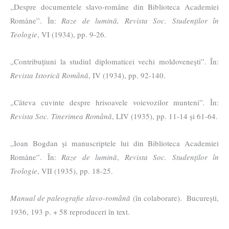
„Despre documentele slavo-române din Biblioteca Academiei
Române”. În:
Raze de lumină, Revista Soc. Studenților în
Teologie
, VI (1934), pp. 9-26.
„Contribuțiuni la studiul diplomaticei vechi moldovenești”
.
În:
Revista Istorică Română
, IV (1934), pp. 92-140.
„Câteva cuvinte despre hrisoavele voievozilor munteni”
.
În:
Revista Soc. Tinerimea Română
, LIV (1935), pp. 11-14 și 61-64.
„Ioan Bogdan și manuscriptele lui din Biblioteca Academiei
Române”. În:
Raze de lumină
,
Revista Soc. Studenților în
Teologie
, VII (1935), pp. 18-25.
Manual de paleografie slavo-română
(în colaborare). București,
1936, 193 p. + 58 reproduceri în text.