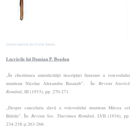
Desen realizat de Costel Sandu
Lucrările lui Damian P. Bogdan
„În chestiunea autenticității inscripției funerare a voievodului
muntean Nicolae Alexandru Basarab”. În:
Revista Istorică
Română
, III (1933), pp. 270-271.
„Despre cancelaria slavă a voievodului muntean Mircea cel
Bătrân”. În:
Revista Soc. Tinerimea Română
, LVII (1934), pp.
234-238 și 263-266.