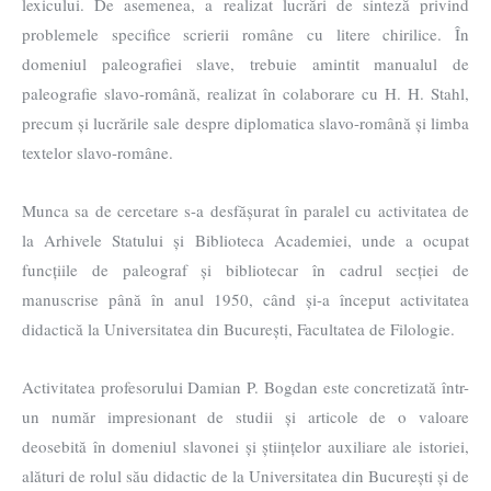
lexicului. De asemenea, a realizat lucrări de sinteză privind
problemele specifice scrierii române cu litere chirilice. În
domeniul paleografiei slave, trebuie amintit manualul de
paleografie slavo-română, realizat în colaborare cu H. H. Stahl,
precum și lucrările sale despre diplomatica slavo-română și limba
textelor slavo-române.
Munca sa de cercetare s-a desfășurat în paralel cu activitatea de
la Arhivele Statului și Biblioteca Academiei, unde a ocupat
funcțiile de paleograf și bibliotecar în cadrul secției de
manuscrise până în anul 1950, când și-a început activitatea
didactică la Universitatea din București, Facultatea de Filologie.
Activitatea profesorului Damian P. Bogdan este concretizată într-
un număr impresionant de studii și articole de o valoare
deosebită în domeniul slavonei și științelor auxiliare ale istoriei,
alături de rolul său didactic de la Universitatea din București și de