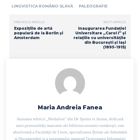
LINGVISTICA ROMÂNO-SLAVĂ
PALEOGRAFIE
PREVIOUS ARTICLE
NEXT ARTICLE
Expozițiile de artă
Inaugurarea Fundației
populară de la Berlin și
Universitare „Carol I” și
Amsterdam
relațiile cu universitățile
din București și Iași
(1895-1915)
Maria Andreia Fanea
Autoarea rubricii „Medalion” din De Spiritu et Anima, dedicată
unor personalități marcante ale biblioteconomiei românești, este
absolventă a Facultății de Litere, specializarea Științe ale Informării
și Documentării și a programului masteral Gestionarea Informației