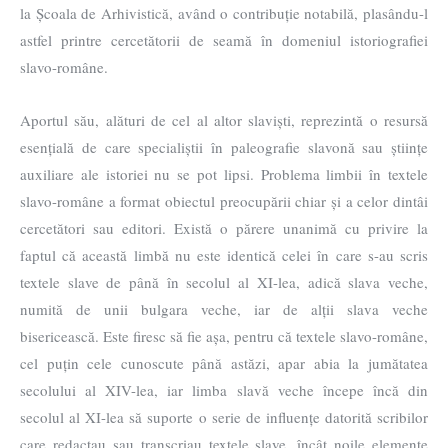
la Școala de Arhivistică, având o contribuție notabilă, plasându-l
astfel printre cercetătorii de seamă în domeniul istoriografiei
slavo-române.
Aportul său, alături de cel al altor slaviști, reprezintă o resursă
esențială de care specialiștii în paleografie slavonă sau științe
auxiliare ale istoriei nu se pot lipsi. Problema limbii în textele
slavo-române a format obiectul preocupării chiar și a celor dintâi
cercetători sau editori. Există o părere unanimă cu privire la
faptul că această limbă nu este identică celei în care s-au scris
textele slave de până în secolul al XI-lea, adică slava veche,
numită de unii bulgara veche, iar de alții slava veche
bisericească. Este firesc să fie așa, pentru că textele slavo-române,
cel puțin cele cunoscute până astăzi, apar abia la jumătatea
secolului al XIV-lea, iar limba slavă veche începe încă din
secolul al XI-lea să suporte o serie de influențe datorită scribilor
care redactau sau transcriau textele slave, încât noile elemente