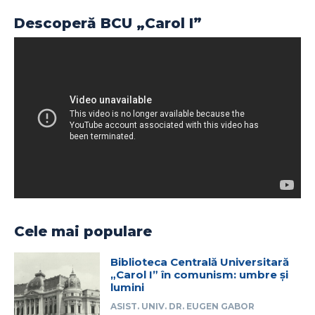
Descoperă BCU „Carol I”
Cele mai populare
Biblioteca Centrală Universitară
„Carol I” în comunism: umbre și
lumini
ASIST. UNIV. DR. EUGEN GABOR