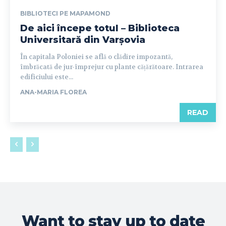
BIBLIOTECI PE MAPAMOND
De aici începe totul – Biblioteca
Universitară din Varșovia
În capitala Poloniei se află o clădire impozantă,
îmbrăcată de jur-împrejur cu plante cățărătoare. Intrarea
edificiului este...
ANA-MARIA FLOREA
READ
Want to stay up to date