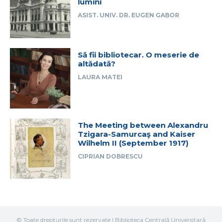
lumini
ASIST. UNIV. DR. EUGEN GABOR
Să fii bibliotecar. O meserie de
altădată?
LAURA MATEI
The Meeting between Alexandru
Tzigara-Samurcaş and Kaiser
Wilhelm II (September 1917)
CIPRIAN DOBRESCU
© Toate drepturile sunt rezervate | Biblioteca Centrală Universitară