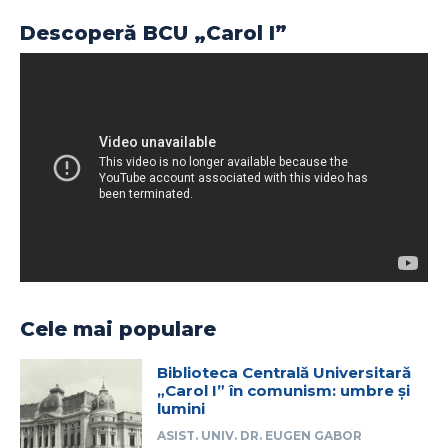
Descoperă BCU „Carol I”
Cele mai populare
Biblioteca Centrală Universitară
„Carol I” în comunism: umbre și
lumini
ASIST. UNIV. DR. EUGEN GABOR