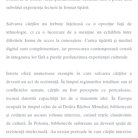
substitui experiența lecturii în format tipărit.
Salvarea cărților nu trebuie înțeleasă ca o opoziție față de
tehnologie, ci ca o încercare de a menține un echilibru între
diferitele forme de acces la cunoaștere. Cartea tipărită și mediul
digital sunt complementare, iar provocarea contemporană constă
în integrarea lor fără a pierde profunzimea experienței culturale.
Istoria oferă numeroase exemple în care salvarea cărților a
devenit un act de rezistență. În timpul regimurilor totalitare sau al
conflictelor armate, cărțile au fost percepute ca periculoase,
tocmai datorită capacității lor de a transmite idei. În Europa
ocupată în timpul celui de-al Doilea Război Mondial, bibliotecari
și cetățeni au ascuns volume interzise, creând rețele clandestine
de cultură. În Polonia, bibliotecile subterane au devenit spații de
rezistență intelectuală. Au existat perioade în care cărțile interzise