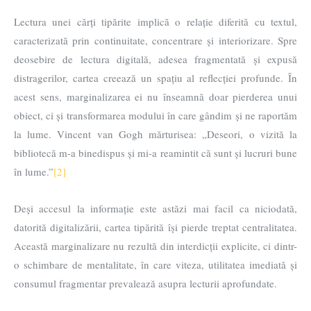
Lectura unei cărți tipărite implică o relație diferită cu textul,
caracterizată prin continuitate, concentrare și interiorizare. Spre
deosebire de lectura digitală, adesea fragmentată și expusă
distragerilor, cartea creează un spațiu al reflecției profunde. În
acest sens, marginalizarea ei nu înseamnă doar pierderea unui
obiect, ci și transformarea modului în care gândim și ne raportăm
la lume. Vincent van Gogh mărturisea: „Deseori, o vizită la
bibliotecă m-a binedispus și mi-a reamintit că sunt și lucruri bune
în lume.”
[2]
Deși accesul la informație este astăzi mai facil ca niciodată,
datorită digitalizării, cartea tipărită își pierde treptat centralitatea.
Această marginalizare nu rezultă din interdicții explicite, ci dintr-
o schimbare de mentalitate, în care viteza, utilitatea imediată și
consumul fragmentar prevalează asupra lecturii aprofundate.