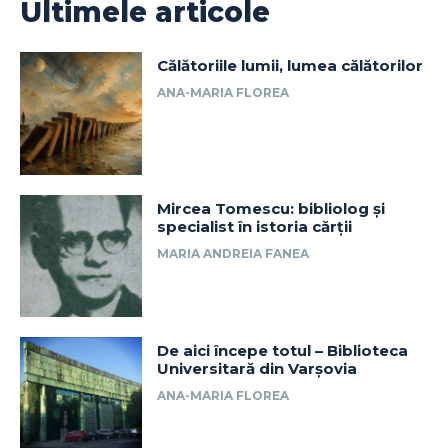
Ultimele articole
Călătoriile lumii, lumea călătorilor
ANA-MARIA FLOREA
Mircea Tomescu: bibliolog și
specialist în istoria cărții
MARIA ANDREIA FANEA
De aici începe totul – Biblioteca
Universitară din Varșovia
ANA-MARIA FLOREA