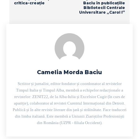
critica-creație
Baciu în publicațiile
Bibliotecii Centrale
Universitare „Carol I”
Camelia Morda Baciu
Scriitor și jurnalist, editor fondator și coordonator al revistelor
Timpul Italia și Timpul Alba, membră a echipelor redacționale a
revistelor: ZENIT22, de la Alba-Iulia și Excelsior Cugir (în curs de
apariție), colaborator al revistei Curentul Internațional din Detroit.
Publică și în alte reviste literare din țară și străinătate. Face traduceri
din limba italiană. Este membră a Uniunii Ziariștilor Profesioniști
din România (UZPR - filiala Occident).