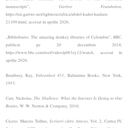
manuscripts”,
Gariwo Foundation
,
https://en.gariwo.net/righteous/africa/abdel-kader-haidara-
21109.html, accesat în aprilie 2026.
„Biblioburro: The amazing donkey libraries of Colombia”,
BBC
,
publicat pe 20 decembrie 2018,
https://www.bbc.com/reel/video/p063zy12/watch, accesat în
aprilie 2026.
Bradbury, Ray,
Fahrenheit 451
, Ballantine Books, New York,
1953.
Carr, Nicholas,
The Shallows: What the Internet Is Doing to Our
Brains
, W. W. Norton & Company, 2010.
Cicero, Marcus Tullius,
Scrisori către Atticus
, Vol. 2, Cartea IV,