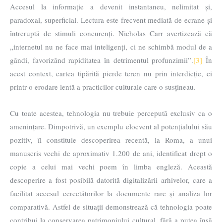
Accesul la informație a devenit instantaneu, nelimitat și,
paradoxal, superficial. Lectura este frecvent mediată de ecrane și
întreruptă de stimuli concurenți. Nicholas Carr avertizează că
„internetul nu ne face mai inteligenți, ci ne schimbă modul de a
gândi, favorizând rapiditatea în detrimentul profunzimii”.
[3]
În
acest context, cartea tipărită pierde teren nu prin interdicție, ci
printr-o erodare lentă a practicilor culturale care o susțineau.
Cu toate acestea, tehnologia nu trebuie percepută exclusiv ca o
amenințare. Dimpotrivă, un exemplu elocvent al potențialului său
pozitiv, îl constituie descoperirea recentă, la Roma, a unui
manuscris vechi de aproximativ 1.200 de ani, identificat drept o
copie a celui mai vechi poem în limba engleză. Această
descoperire a fost posibilă datorită digitalizării arhivelor, care a
facilitat accesul cercetătorilor la documente rare și analiza lor
comparativă. Astfel de situații demonstrează că tehnologia poate
contribui la conservarea patrimoniului cultural, fără a putea însă