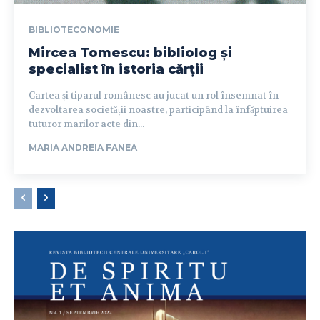
BIBLIOTECONOMIE
Mircea Tomescu: bibliolog și
specialist în istoria cărții
Cartea și tiparul românesc au jucat un rol însemnat în
dezvoltarea societății noastre, participând la înfăptuirea
tuturor marilor acte din...
MARIA ANDREIA FANEA