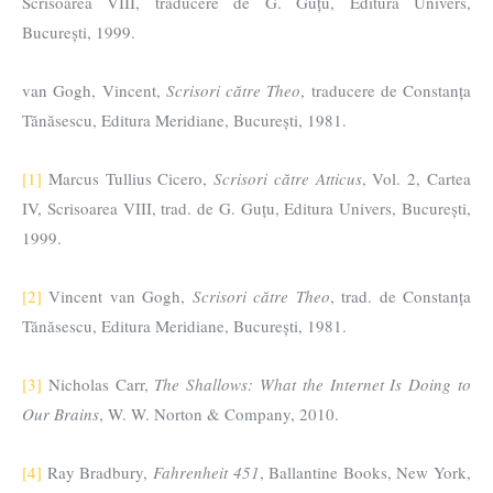
Scrisoarea VIII, traducere de G. Guțu, Editura Univers,
București, 1999.
van Gogh, Vincent,
Scrisori către Theo
, traducere de Constanța
Tănăsescu, Editura Meridiane, București, 1981.
[1]
Marcus Tullius Cicero,
Scrisori către Atticus
, Vol. 2, Cartea
IV, Scrisoarea VIII, trad. de G. Guțu, Editura Univers, București,
1999.
[2]
Vincent van Gogh,
Scrisori către Theo
, trad. de Constanța
Tănăsescu, Editura Meridiane, București, 1981.
[3]
Nicholas Carr,
The Shallows: What the Internet Is Doing to
Our Brains
, W. W. Norton & Company, 2010.
[4]
Ray Bradbury,
Fahrenheit 451
, Ballantine Books, New York,