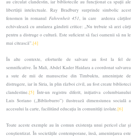
au circulat clandestin, iar bibliotecile au funcționat ca spații ale
libertății intelectuale. Ray Bradbury surprinde simbolic acest
fenomen în romanul
Fahrenheit 451
, în care arderea cărților
echivalează cu anularea gândirii critice: „Nu trebuie să arzi cărți
pentru a distruge o cultură. Este suficient să faci oamenii să nu le
mai citească”.
[4]
În alte contexte, eforturile de salvare au fost la fel de
semnificative. În Mali, Abdel Kader Haidara a coordonat salvarea
a sute de mii de manuscrise din Timbuktu, amenințate de
distrugere, iar în Siria, în plin război civil, au fost create biblioteci
clandestine.
[5]
Într-un registru diferit, inițiativa columbianului
Luis Soriano („Biblioburro”) ilustrează dimensiunea socială a
accesului la carte, facilitând educația în comunități izolate.
[6]
Toate aceste exemple au în comun existența unui pericol clar și
conștientizat. În societățile contemporane, însă, amenințarea este