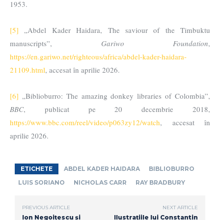
1953.
[5]
„Abdel Kader Haidara, The saviour of the Timbuktu
manuscripts”,
Gariwo Foundation
,
https://en.gariwo.net/righteous/africa/abdel-kader-haidara-
21109.html
, accesat în aprilie 2026.
[6]
„Biblioburro: The amazing donkey libraries of Colombia”,
BBC
, publicat pe 20 decembrie 2018,
https://www.bbc.com/reel/video/p063zy12/watch
, accesat în
aprilie 2026.
ETICHETE
ABDEL KADER HAIDARA
BIBLIOBURRO
LUIS SORIANO
NICHOLAS CARR
RAY BRADBURY
PREVIOUS ARTICLE
NEXT ARTICLE
Ion Negoițescu și
Ilustrațiile lui Constantin