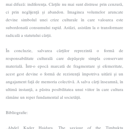
mai difuză: indiferența. Cărțile nu mai sunt distruse prin cenzură,
ci prin neglijență și abandon. Imaginea volumelor aruncate
devine simbolul unei crize culturale în care valoarea este
subordonată consumului rapid. Astăzi, asistăm la o transformare
radicală a statutului cărții.
În concluzie, salvarea cărților reprezintă o formă de
responsabilitate culturală care depășește simpla conservare
materială. Într-o epocă marcată de fragmentare și efemeritate,
acest gest devine o formă de rezistență împotriva uitării și un
angajament față de memoria colectivă. A salva cărți înseamnă, în
ultimă instanță, a păstra posibilitatea unui viitor în care cultura
rămâne un reper fundamental al societății.
Bibliografie:
„Abdel Kader Haidara, The saviour of the Timbuktu