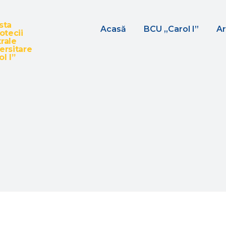
sta
Acasă
BCU „Carol I”
Ar
iotecii
rale
ersitare
l I”