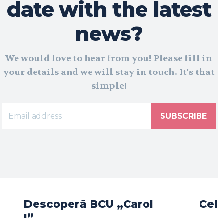
date with the latest
news?
We would love to hear from you! Please fill in
your details and we will stay in touch. It's that
simple!
SUBSCRIBE
Descoperă BCU „Carol
Cel
I”