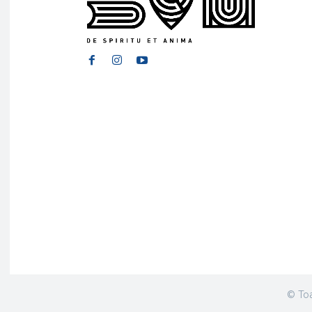
© Toa