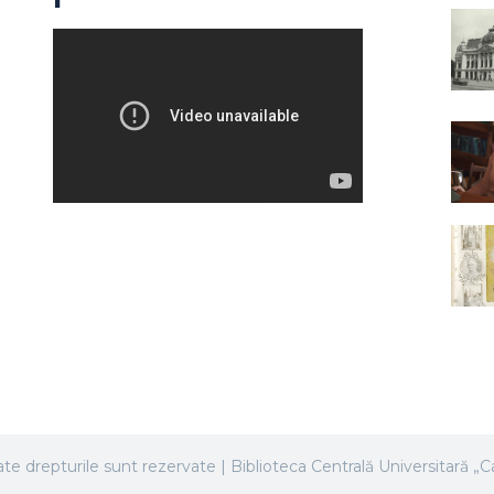
te drepturile sunt rezervate | Biblioteca Centrală Universitară „Ca