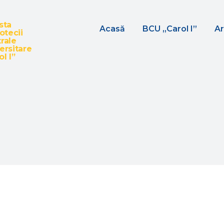
sta
Acasă
BCU „Carol I”
Ar
iotecii
rale
ersitare
l I”