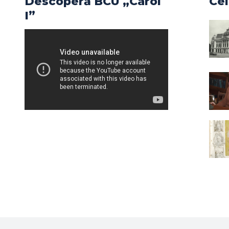
Descoperă BCU „Carol
Cel
I”