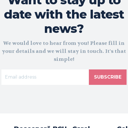
date with the latest
news?
We would love to hear from you! Please fill in
your details and we will stay in touch. It's that
simple!
SUBSCRIBE