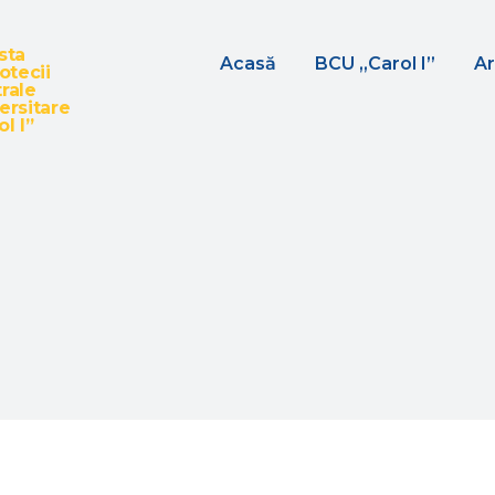
sta
Acasă
BCU „Carol I”
Ar
iotecii
rale
ersitare
l I”