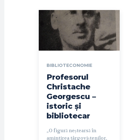
BIBLIOTECONOMIE
Profesorul
Christache
Georgescu –
istoric și
bibliotecar
„O figură neștearsă în
amintirea târgoviștenilor,