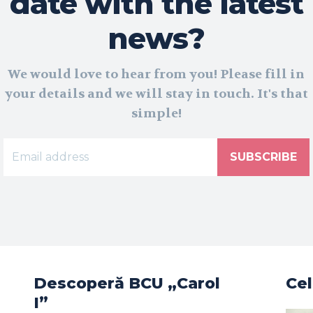
date with the latest
news?
We would love to hear from you! Please fill in
your details and we will stay in touch. It's that
simple!
SUBSCRIBE
Descoperă BCU „Carol
Cel
I”