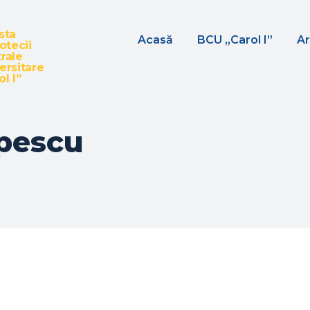
sta
Acasă
BCU „Carol I”
Ar
iotecii
rale
ersitare
l I”
pescu