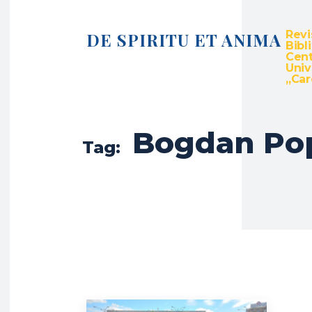
Revi
DE SPIRITU ET ANIMA
Bibl
Cent
Univ
„Caro
Bogdan Po
Tag: