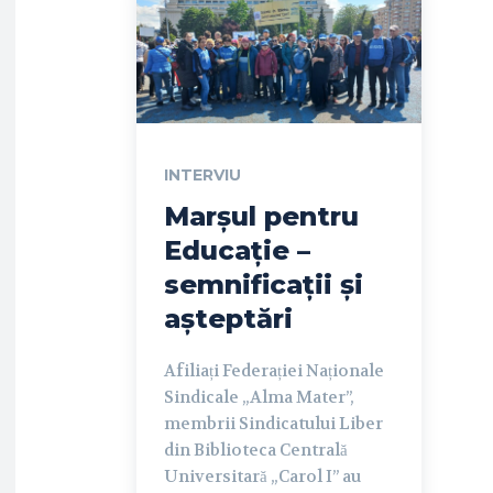
INTERVIU
Marșul pentru
Educație –
semnificații și
așteptări
Afiliați Federației Naționale
Sindicale „Alma Mater”,
membrii Sindicatului Liber
din Biblioteca Centrală
Universitară „Carol I” au