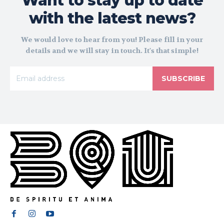
Want to stay up to date
with the latest news?
We would love to hear from you! Please fill in your
details and we will stay in touch. It's that simple!
SUBSCRIBE