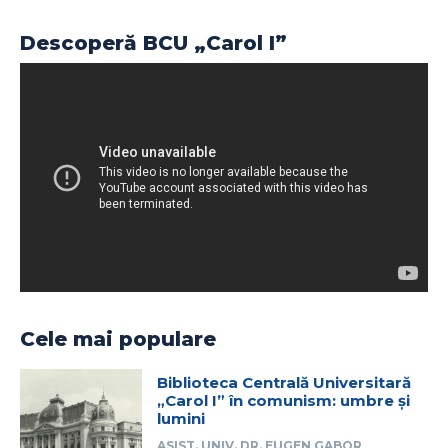
Descoperă BCU „Carol I”
Cele mai populare
Biblioteca Centrală Universitară
„Carol I” în comunism: umbre și
lumini
ASIST. UNIV. DR. EUGEN GABOR