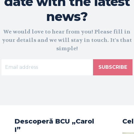
date with the latest
news?
We would love to hear from you! Please fill in
your details and we will stay in touch. It's that
simple!
SUBSCRIBE
Descoperă BCU „Carol
Cel
I”