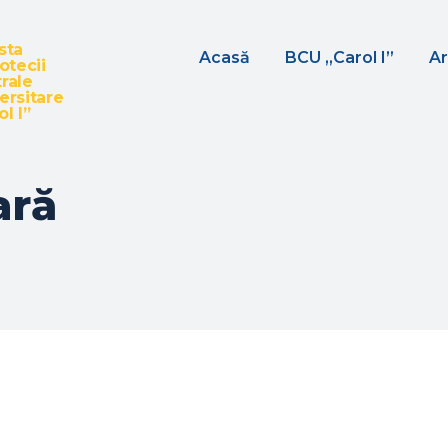
sta
Acasă
BCU „Carol I”
Ar
iotecii
rale
ersitare
l I”
ară