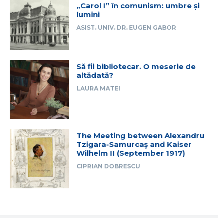
„Carol I” în comunism: umbre și
lumini
ASIST. UNIV. DR. EUGEN GABOR
Să fii bibliotecar. O meserie de
altădată?
LAURA MATEI
The Meeting between Alexandru
Tzigara-Samurcaş and Kaiser
Wilhelm II (September 1917)
CIPRIAN DOBRESCU