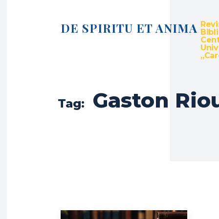
Revi
DE SPIRITU ET ANIMA
Bibl
Cent
Univ
„Caro
Gaston Rio
Tag: