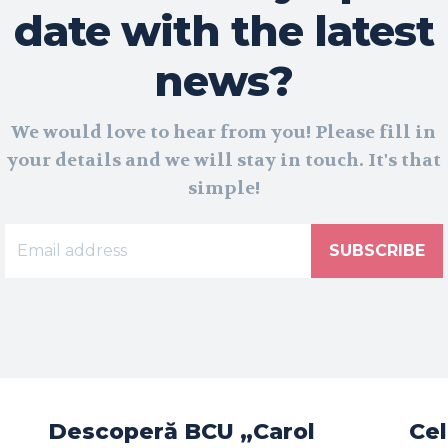
date with the latest
news?
We would love to hear from you! Please fill in
your details and we will stay in touch. It's that
simple!
SUBSCRIBE
Descoperă BCU „Carol
Cel