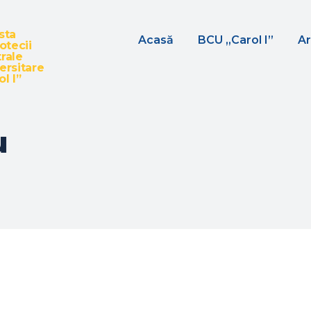
sta
Acasă
BCU „Carol I”
Ar
iotecii
rale
ersitare
l I”
u