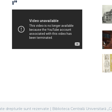
I”
te drepturile sunt rezervate | Biblioteca Centrală Universitară „Ca