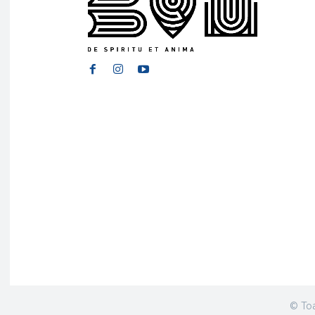
© Toa