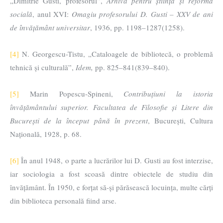
„Dimitrie Gusti, profesorul”,
Arhiva pentru știința și reforma
socială
, anul XVI:
Omagiu profesorului D. Gusti – XXV de ani
de învățământ universitar
, 1936, pp. 1198–1287(1258).
[4]
N. Georgescu-Tistu, „Cataloagele de bibliotecă, o problemă
tehnică și culturală”,
Idem,
pp. 825–841(839–840).
[5]
Marin Popescu-Spineni,
Contribuțiuni la istoria
învățământului superior. Facultatea de Filosofie și Litere din
București de la început până în prezent
, București, Cultura
Națională, 1928, p. 68.
[6]
În anul 1948, o parte a lucrărilor lui D. Gusti au fost interzise,
iar sociologia a fost scoasă dintre obiectele de studiu din
învățământ. În 1950, e forțat să-și părăsească locuința, multe cărți
din biblioteca personală fiind arse.