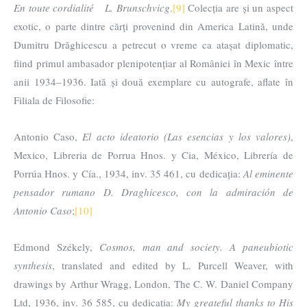
En toute cordialité L. Brunschvicg
.
[9]
Colecția are și un aspect
exotic, o parte dintre cărți provenind din America Latină, unde
Dumitru Drăghicescu a petrecut o vreme ca atașat diplomatic,
fiind primul ambasador plenipotențiar al României în Mexic între
anii 1934–1936. Iată și două exemplare cu autografe, aflate în
Filiala de Filosofie:
Antonio Caso,
El acto ideatorio (Las esencias y los valores)
,
Mexico, Libreria de Porrua Hnos. y Cia, México, Librería de
Porrúa Hnos. y Cía., 1934, inv. 35 461, cu dedicația:
Al eminente
pensador rumano D. Draghicesco, con la admiración de
Antonio Caso
;
[10]
Edmond Székely,
Cosmos, man and society. A paneubiotic
synthesis
, translated and edited by L. Purcell Weaver, with
drawings by Arthur Wragg, London, The C. W. Daniel Company
Ltd, 1936, inv. 36 585, cu dedicația:
My greateful thanks to His