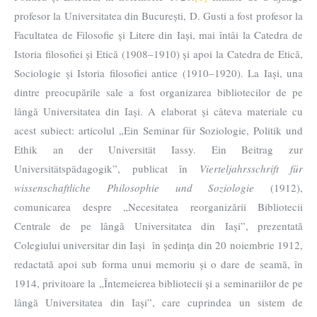
profesor la Universitatea din București, D. Gusti a fost profesor la
Facultatea de Filosofie și Litere din Iași, mai întâi la Catedra de
Istoria filosofiei și Etică (1908–1910) și apoi la Catedra de Etică,
Sociologie și Istoria filosofiei antice (1910–1920). La Iași, una
dintre preocupările sale a fost organizarea bibliotecilor de pe
lângă Universitatea din Iași. A elaborat și câteva materiale cu
acest subiect: articolul „Ein Seminar für Soziologie, Politik und
Ethik an der Universität Iassy. Ein Beitrag zur
Universitätspädagogik”, publicat în
Vierteljahrsschrift
für
wissenschaftliche Philosophie und Soziologie
(1912),
comunicarea despre „Necesitatea reorganizării Bibliotecii
Centrale de pe lângă Universitatea din Iași”, prezentată
Colegiului universitar din Iași în ședința din 20 noiembrie 1912,
redactată apoi sub forma unui memoriu și o dare de seamă, în
1914, privitoare la „Întemeierea bibliotecii și a seminariilor de pe
lângă Universitatea din Iași”, care cuprindea un sistem de