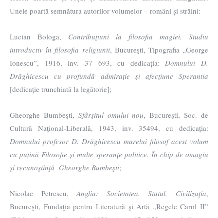
Unele poartă semnătura autorilor volumelor – români și străini:
Lucian Bologa,
Contribuţiuni la filosofia magiei. Studiu
introductiv în filosofia religiunii
, Bucureşti, Tipografia „George
Ionescu”, 1916, inv. 37 693, cu dedicația:
Domnului D.
Drăghicescu cu profundă admiraţie şi afecţiune Sperantia
[dedicaţie trunchiată la legătorie];
Gheorghe Bumbeşti,
Sfârşitul omului nou
, Bucureşti, Soc. de
Cultură Naţional-Liberală, 1943, inv. 35494, cu dedicația:
Domnului profesor D. Drăghicescu marelui filosof acest volum
cu puțină Filosofie și multe speranțe politice. În chip de omagiu
şi recunoştinţă Gheorghe Bumbeşti
;
Nicolae Petrescu,
Anglia: Societatea. Statul. Civilizaţia
,
Bucureşti, Fundaţia pentru Literatură şi Artă „Regele Carol II”