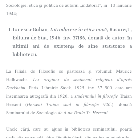
Sociologie, etică şi politică de autorul „îndatorat”, în 10 ianuarie
1944;
Ionescu-Gulian,
Introducere în etica nouă
, Bucureşti,
Editura de Stat, 1946, inv. 37186, donată de autor, în
ultimii ani de existență de sine stătătoare a
bibliotecii.
La Filiala de Filosofie se păstrează și volumul: Maurice
Halbwachs,
Les origines du sentiment religieux d’après
Durkheim
, Paris, Librairie Stock, 1925, inv. 37 500, care are
însemnarea autografă din 1926, a
studentului în filosofie
Traian
Herseni (
Herseni Traian stud in filosofie 926
.), donată
Seminarului de Sociologie
de d-na Paula Tr. Herseni
.
Unele cărți, care au ajuns în biblioteca seminarului, poartă
dedicația personală către Dimitrie Gusti, din partea admiratorilor,