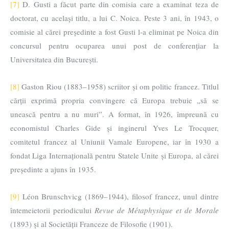
[7]
D. Gusti a făcut parte din comisia care a examinat teza de
doctorat, cu același titlu, a lui C. Noica. Peste 3 ani, în 1943, o
comisie al cărei președinte a fost Gusti l-a eliminat pe Noica din
concursul pentru ocuparea unui post de conferențiar la
Universitatea din București.
[8]
Gaston Riou (1883–1958) scriitor și om politic francez. Titlul
cărții exprimă propria convingere că Europa trebuie „să se
unească pentru a nu muri”. A format, în 1926, împreună cu
economistul Charles Gide și inginerul Yves Le Trocquer,
comitetul francez al Uniunii Vamale Europene, iar în 1930 a
fondat Liga Internațională pentru Statele Unite și Europa, al cărei
președinte a ajuns în 1935.
[9]
Léon Brunschvicg (1869–1944), filosof francez, unul dintre
întemeietorii periodicului
Revue de Métaphysique et de Morale
(1893) și al Societății Franceze de Filosofie (1901).