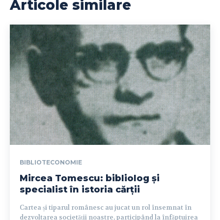
Articole similare
BIBLIOTECONOMIE
Mircea Tomescu: bibliolog și
specialist în istoria cărții
Cartea și tiparul românesc au jucat un rol însemnat în
dezvoltarea societății noastre, participând la înfăptuirea