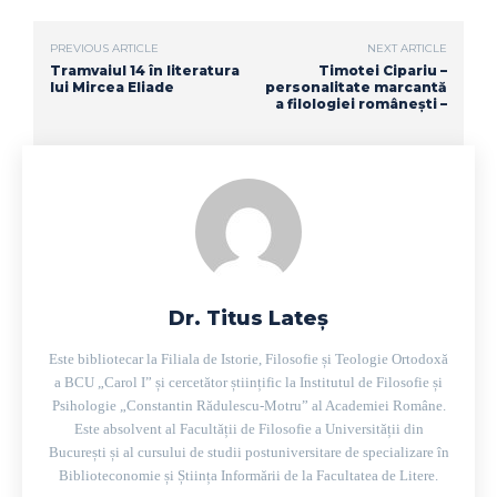
PREVIOUS ARTICLE
NEXT ARTICLE
Tramvaiul 14 în literatura
Timotei Cipariu –
lui Mircea Eliade
personalitate marcantă
a filologiei românești –
Dr. Titus Lateș
Este bibliotecar la Filiala de Istorie, Filosofie și Teologie Ortodoxă
a BCU „Carol I” și cercetător științific la Institutul de Filosofie și
Psihologie „Constantin Rădulescu-Motru” al Academiei Române.
Este absolvent al Facultății de Filosofie a Universității din
București și al cursului de studii postuniversitare de specializare în
Biblioteconomie și Știința Informării de la Facultatea de Litere.