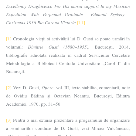
Excellency Draghicesco For His moral support In my Mexican
Expedition With Perpetual Gratitude Edmond Székely
Christmas 1936 Rio Corona Victoria
.
[11]
[1]
Cronologia vieții și activității lui D. Gusti se poate urmări în
volumul:
Dimitrie Gusti (1880–1955),
București, 2014,
bibliografie adnotată realizată în cadrul Serviciului Cercetare
Metodologie a Bibliotecii Centrale Universitare „Carol I” din
București.
[2]
Vezi D. Gusti,
Opere
, vol. III, texte stabilite, comentarii, note
de Ovidiu Bădina și Octavian Neamțu, București, Editura
Academiei, 1970, pp. 31–56.
[3]
Pentru o mai extinsă prezentare a programului de organizare
a seminariilor conduse de D. Gusti, vezi Mircea Vulcănescu,