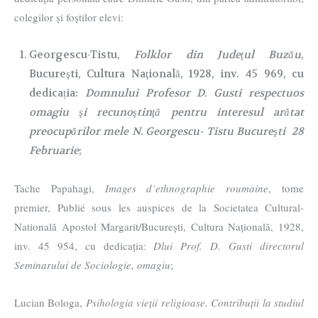
colegilor și foștilor elevi:
Georgescu-Tistu,
Folklor din Judeţul Buzău
,
Bucureşti, Cultura Naţională, 1928, inv. 45 969, cu
dedicația:
Domnului Profesor D. Gusti respectuos
omagiu şi recunoştinţă pentru interesul arătat
preocupărilor mele N. Georgescu- Tistu Bucureşti 28
Februarie
;
Tache Papahagi,
Images d’ethnographie roumaine
, tome
premier, Publié sous les auspices de la Societatea Cultural-
Natională Apostol Margarit/București, Cultura Națională, 1928,
inv. 45 954, cu dedicația:
Dlui Prof. D. Gusti directorul
Seminarului de Sociologie, omagiu
;
Lucian Bologa,
Psihologia vieții religioase. Contribuții la studiul