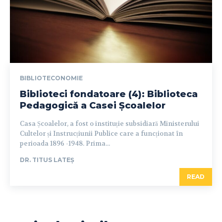
BIBLIOTECONOMIE
Biblioteci fondatoare (4): Biblioteca
Pedagogică a Casei Școalelor
Casa Școalelor, a fost o instituție subsidiară Ministerului
Cultelor și Instrucțiunii Publice care a funcționat în
perioada 1896 -1948. Prima...
DR. TITUS LATEȘ
READ