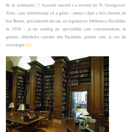
fie la seminarii.
[3]
Această sarcină i-a revenit lui N. Georgescu-
Tistu, care mărturisește că a găsit – atunci când a fost chemat de
Ion Bianu, precedentul decan, să organizeze biblioteca Facultății,
în 1928 – și un catalog pe specialități care corespundeau, în
genere, diferitelor catedre din Facultate, printre care și cea de
sociologie.
[4]