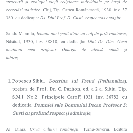
structurii şi evoluției vieţii religioase individuale pe bază de
cercetări statistice
, Cluj, Tip. Cartea Românească, 1930, inv. 37
380, cu dedicația:
Ds. Dlui Prof. D. Gusti respectuos omagiu
;
Sandu Manoliu,
Icoana unei şcoli dintr’un colţ de ţară romînesc
,
Năsăud, 1930, inv. 38810, cu dedicația:
Dlui Dr. Dim. Gusti
neuitatul meu profesor Omagiu de aleasă stimă și
iubire
;
Popescu-Sibiu,
Doctrina lui Freud (Psihanaliza
),
prefață de Prof. Dr. C. Parhon, ed. a 2-a, Sibiu, Tip.
S.M.I. No.2 „Principele Carol”, 1931, inv. 36782, cu
dedicația:
Domniei sale Domnului Decan Profesor D.
Gusti cu profund respect și admirație
;
Al. Dima,
Criza culturii românești
, Turnu-Severin, Editura