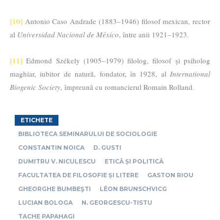
[10]
Antonio Caso Andrade (1883–1946) filosof mexican, rector
al
Universidad Nacional de
México
, între anii 1921–1923.
[11]
Edmond Székely (1905–1979) filolog, filosof și psiholog
maghiar, iubitor de natură, fondator, în 1928, al
International
Biogenic Society
, împreună cu romancierul Romain Rolland.
ETICHETE
BIBLIOTECA SEMINARULUI DE SOCIOLOGIE
CONSTANTIN NOICA
D. GUSTI
DUMITRU V. NICULESCU
ETICĂ ȘI POLITICĂ
FACULTATEA DE FILOSOFIE ȘI LITERE
GASTON RIOU
GHEORGHE BUMBEŞTI
LÉON BRUNSCHVICG
LUCIAN BOLOGA
N. GEORGESCU-TISTU
TACHE PAPAHAGI