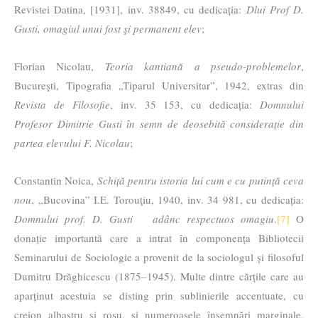
Revistei Datina, [1931], inv. 38849, cu dedicația:
Dlui Prof D.
Gusti, omagiul unui fost şi permanent elev
;
Florian Nicolau,
Teoria kantiană a pseudo-problemelor
,
Bucureşti, Tipografia „Tiparul Universitar”, 1942, extras din
Revista de Filosofie
, inv. 35 153, cu dedicația:
Domnului
Profesor Dimitrie Gusti în semn de deosebită considerație din
partea elevului F. Nicolau
;
Constantin Noica,
Schiță pentru istoria lui cum e cu putință ceva
nou
, „Bucovina” I.E. Torouţiu, 1940, inv. 34 981, cu dedicația:
Domnului prof. D. Gusti adânc respectuos omagiu
.
[7]
O
donație importantă care a intrat în componența Bibliotecii
Seminarului de Sociologie a provenit de la sociologul și filosoful
Dumitru Drăghicescu (1875–1945). Multe dintre cărțile care au
aparținut acestuia se disting prin sublinierile accentuate, cu
creion albastru și roșu, și numeroasele însemnări marginale.