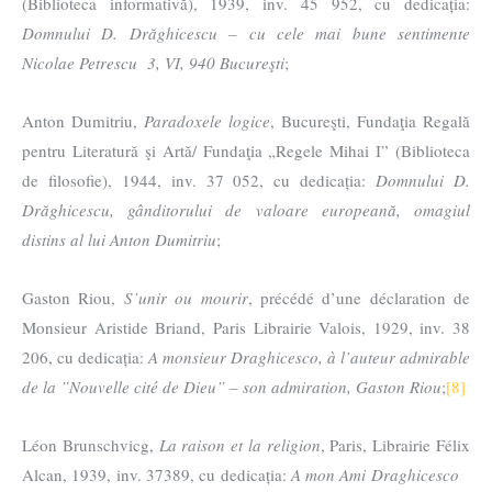
(Biblioteca informativă), 1939, inv. 45 952, cu dedicația:
Domnului D. Drăghicescu – cu cele mai bune sentimente
Nicolae Petrescu 3, VI, 940 Bucureşti
;
Anton Dumitriu,
Paradoxele logice
, Bucureşti, Fundaţia Regală
pentru Literatură şi Artă/ Fundaţia „Regele Mihai I” (Biblioteca
de filosofie), 1944, inv. 37 052, cu dedicația:
Domnului D.
Drăghicescu, gânditorului de valoare europeană, omagiul
distins al lui Anton Dumitriu
;
Gaston Riou,
S
’
unir ou mourir
, précédé d’une déclaration de
Monsieur Aristide Briand, Paris Librairie Valois, 1929, inv. 38
206, cu dedicația:
A monsieur Draghicesco, à l’auteur admirable
de la ”Nouvelle cité de Dieu” – son admiration, Gaston Riou
;
[8]
Léon Brunschvicg,
La raison et la religion
, Paris, Librairie Félix
Alcan, 1939, inv. 37389, cu dedicația:
A mon Ami Draghicesco