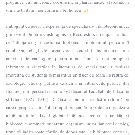
propuneri cu numeroase documente și planuri anexe, elaborate în
urma activității unei comisii a bibliotecii.
[2]
Îmbogățit cu această experiență de specializare biblioteconomică,
profesorul Dimitrie Gusti, ajuns la București, s-a ocupat nu doar
de înființarea și înzestrarea bibliotecii seminarului pe care îl
conducea, ci și de organizarea fondului documentar prin
activități de catalogare; pentru o mai bună și mai completă
informare a cititorilor în literatura de specialitate, a realizat
împreună cu studenții seminarului un fișier cu toată literatura de
sociologie, etică și politică existentă în bibliotecile publice din
București. În perioada când a fost decan al Facultății de Filosofie
și Litere (1929–1932), D. Gusti a pus în practică o reformă pe
care o propusese încă din timpul preocupărilor sale de organizare
a bibliotecii de la Iași, înglobând biblioteca centrală a facultății și
bibliotecile seminariilor într-un organism unitar, iar noul catalog
urma să indice toate cărțile, fie depozitate la biblioteca centrală,