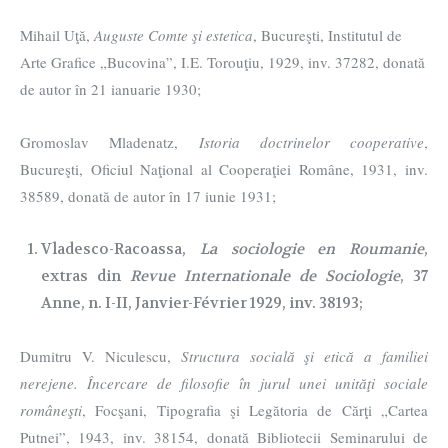
Mihail Uţă,
Auguste Comte şi estetica
, Bucureşti, Institutul de
Arte Grafice „Bucovina”, I.E. Torouţiu, 1929, inv. 37282, donată
de autor în 21 ianuarie 1930;
Gromoslav Mladenatz,
Istoria doctrinelor cooperative
,
Bucureşti, Oficiul Naţional al Cooperaţiei Române, 1931, inv.
38589, donată de autor în 17 iunie 1931;
Vladesco-Racoassa,
La sociologie en Roumanie
,
extras din
Revue Internationale de Sociologie
, 37
Anne, n. I-II, Janvier-Février 1929, inv. 38193;
Dumitru V. Niculescu,
Structura socială şi etică a familiei
nerejene. Încercare de filosofie în jurul unei unităţi sociale
româneşti
, Focşani, Tipografia şi Legătoria de Cărţi „Cartea
Putnei”, 1943, inv. 38154, donată Bibliotecii Seminarului de