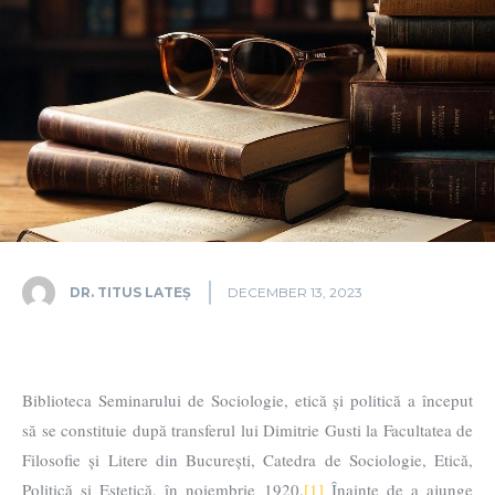
DR. TITUS LATEȘ
DECEMBER 13, 2023
Biblioteca Seminarului de Sociologie, etică și politică a început
să se constituie după transferul lui Dimitrie Gusti la Facultatea de
Filosofie și Litere din București, Catedra de Sociologie, Etică,
Politică și Estetică, în noiembrie 1920.
[1]
Înainte de a ajunge