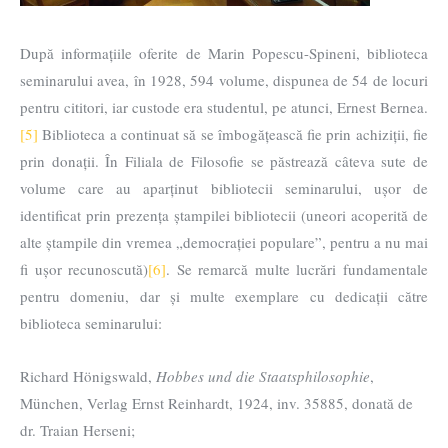
După informațiile oferite de Marin Popescu-Spineni, biblioteca
seminarului avea, în 1928, 594 volume, dispunea de 54 de locuri
pentru cititori, iar custode era studentul, pe atunci, Ernest Bernea.
[5]
Biblioteca a continuat să se îmbogățească fie prin achiziții, fie
prin donații. În Filiala de Filosofie se păstrează câteva sute de
volume care au aparținut bibliotecii seminarului, ușor de
identificat prin prezența ștampilei bibliotecii (uneori acoperită de
alte ștampile din vremea „democrației populare”, pentru a nu mai
fi ușor recunoscută)
[6]
. Se remarcă multe lucrări fundamentale
pentru domeniu, dar și multe exemplare cu dedicații către
biblioteca seminarului:
Richard Hönigswald,
Hobbes und die Staatsphilosophie
,
München, Verlag Ernst Reinhardt, 1924, inv. 35885, donată de
dr. Traian Herseni;