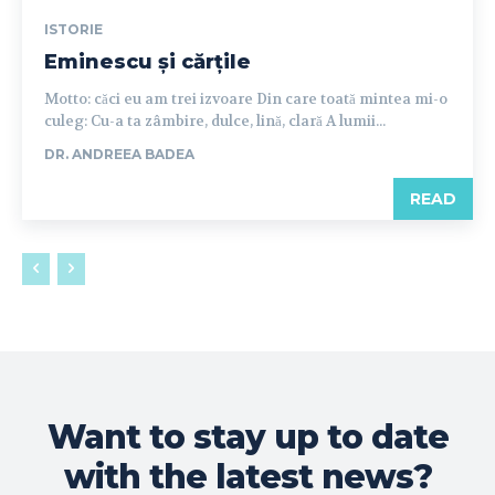
ISTORIE
Eminescu și cărțile
Motto: căci eu am trei izvoare Din care toată mintea mi-o
culeg: Cu-a ta zâmbire, dulce, lină, clară A lumii...
DR. ANDREEA BADEA
READ
Want to stay up to date
with the latest news?