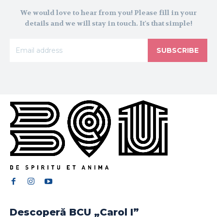
We would love to hear from you! Please fill in your
details and we will stay in touch. It's that simple!
SUBSCRIBE
Descoperă BCU „Carol I”