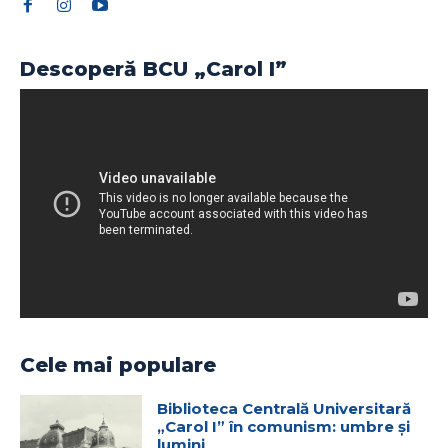
Descoperă BCU „Carol I”
Cele mai populare
Biblioteca Centrală Universitară
„Carol I” în comunism: umbre și
lumini