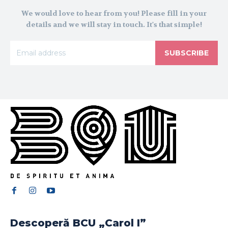
We would love to hear from you! Please fill in your
details and we will stay in touch. It's that simple!
SUBSCRIBE
Descoperă BCU „Carol I”