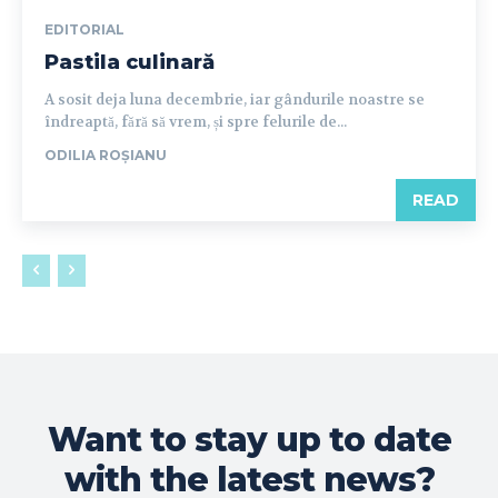
EDITORIAL
Pastila culinară
A sosit deja luna decembrie, iar gândurile noastre se
îndreaptă, fără să vrem, și spre felurile de...
ODILIA ROȘIANU
READ
Want to stay up to date
with the latest news?