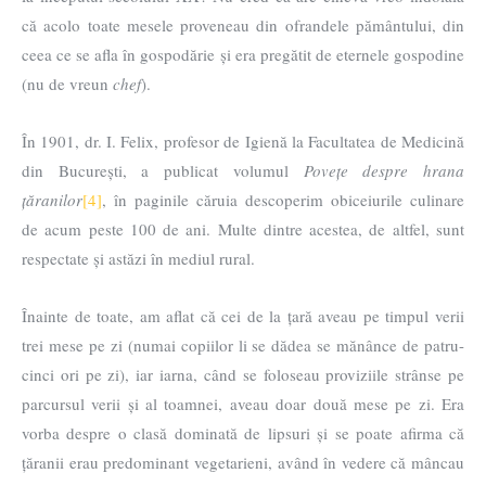
că acolo toate mesele proveneau din ofrandele pământului, din
ceea ce se afla în gospodărie și era pregătit de eternele gospodine
(nu de vreun
chef
).
În 1901, dr. I. Felix, profesor de Igienă la Facultatea de Medicină
din București, a publicat volumul
Povețe despre hrana
țăranilor
[4]
, în paginile căruia descoperim obiceiurile culinare
de acum peste 100 de ani. Multe dintre acestea, de altfel, sunt
respectate și astăzi în mediul rural.
Înainte de toate, am aflat că cei de la țară aveau pe timpul verii
trei mese pe zi (numai copiilor li se dădea se mănânce de patru-
cinci ori pe zi), iar iarna, când se foloseau proviziile strânse pe
parcursul verii și al toamnei, aveau doar două mese pe zi. Era
vorba despre o clasă dominată de lipsuri și se poate afirma că
țăranii erau predominant vegetarieni, având în vedere că mâncau