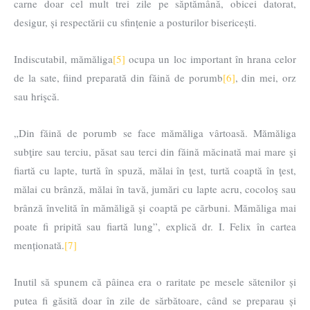
carne doar cel mult trei zile pe săptămână, obicei datorat,
desigur, și respectării cu sfințenie a posturilor bisericești.
Indiscutabil, mămăliga
[5]
ocupa un loc important în hrana celor
de la sate, fiind preparată din făină de porumb
[6]
, din mei, orz
sau hrişcă.
„Din făină de porumb se face mămăliga vârtoasă. Mămăliga
subţire sau terciu, păsat sau terci din făină măcinată mai mare şi
fiartă cu lapte, turtă în spuză, mălai în ţest, turtă coaptă în ţest,
mălai cu brânză, mălai în tavă, jumări cu lapte acru, cocoloş sau
brânză învelită în mămăligă şi coaptă pe cărbuni. Mămăliga mai
poate fi pripită sau fiartă lung”, explică dr. I. Felix în cartea
menționată.
[7]
Inutil să spunem că pâinea era o raritate pe mesele sătenilor și
putea fi găsită doar în zile de sărbătoare, când se preparau și