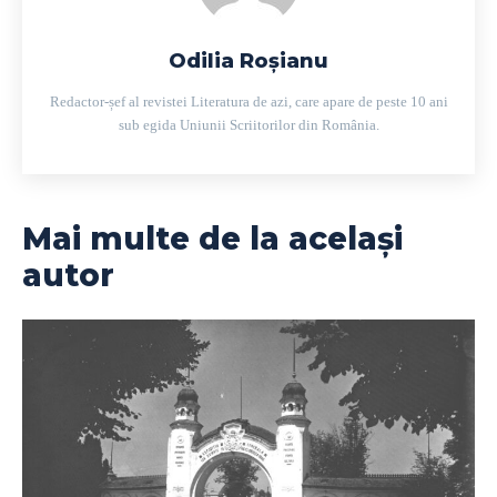
Odilia Roșianu
Redactor-șef al revistei Literatura de azi, care apare de peste 10 ani
sub egida Uniunii Scriitorilor din România.
Mai multe de la același
autor