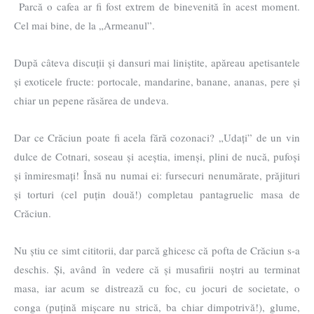
Parcă o cafea ar fi fost extrem de binevenită în acest moment.
Cel mai bine, de la „Armeanul”.
După câteva discuții și dansuri mai liniștite, apăreau apetisantele
și exoticele fructe: portocale, mandarine, banane, ananas, pere și
chiar un pepene răsărea de undeva.
Dar ce Crăciun poate fi acela fără cozonaci? „Udați” de un vin
dulce de Cotnari, soseau și aceștia, imenși, plini de nucă, pufoși
și înmiresmați! Însă nu numai ei: fursecuri nenumărate, prăjituri
și torturi (cel puțin două!) completau pantagruelic masa de
Crăciun.
Nu știu ce simt cititorii, dar parcă ghicesc că pofta de Crăciun s-a
deschis. Și, având în vedere că și musafirii noștri au terminat
masa, iar acum se distrează cu foc, cu jocuri de societate, o
conga (puțină mișcare nu strică, ba chiar dimpotrivă!), glume,