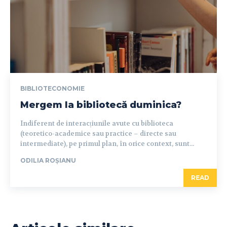
BIBLIOTECONOMIE
Mergem la bibliotecă duminica?
Indiferent de interacțiunile avute cu biblioteca
(teoretico-academice sau practice – directe sau
intermediate), pe primul plan, în orice context, sunt...
ODILIA ROȘIANU
READ