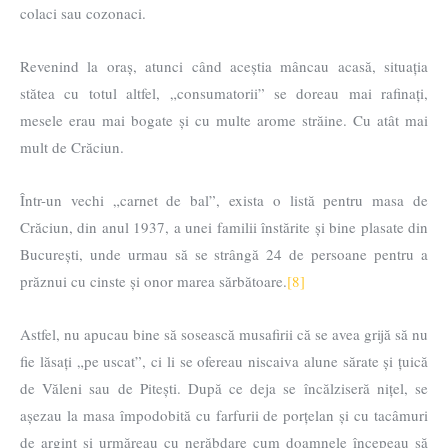
colaci sau cozonaci.
Revenind la oraș, atunci când aceștia mâncau acasă, situația
stătea cu totul altfel, „consumatorii” se doreau mai rafinați,
mesele erau mai bogate și cu multe arome străine. Cu atât mai
mult de Crăciun.
Într-un vechi „carnet de bal”, exista o listă pentru masa de
Crăciun, din anul 1937, a unei familii înstărite și bine plasate din
București, unde urmau să se strângă 24 de persoane pentru a
prăznui cu cinste și onor marea sărbătoare.
[8]
Astfel, nu apucau bine să sosească musafirii că se avea grijă să nu
fie lăsați „pe uscat”, ci li se ofereau niscaiva alune sărate și țuică
de Văleni sau de Pitești. După ce deja se încălziseră nițel, se
așezau la masa împodobită cu farfurii de porțelan și cu tacâmuri
de argint și urmăreau cu nerăbdare cum doamnele începeau să