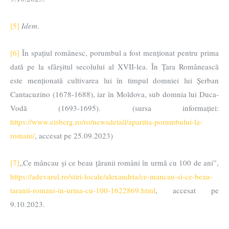
[5]
Idem
.
[6]
În spațiul românesc, porumbul a fost menționat pentru prima
dată pe la sfârșitul secolului al XVII-lea. În Țara Românească
este menționată cultivarea lui în timpul domniei lui Șerban
Cantacuzino (1678-1688), iar în Moldova, sub domnia lui Duca-
Vodă (1693-1695). (sursa informației:
https://www.eisberg.ro/ro/newsdetail/aparitia-porumbului-la-
romani/
, accesat pe 25.09.2023)
[7]
„Ce mâncau și ce beau țăranii români în urmă cu 100 de ani”,
https://adevarul.ro/stiri-locale/alexandria/ce-mancau-si-ce-beau-
taranii-romani-in-urma-cu-100-1622869.html
, accesat pe
9.10.2023.