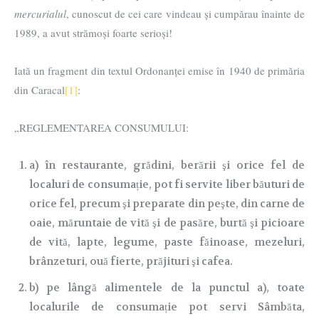
mercurialul
, cunoscut de cei care vindeau și cumpărau înainte de
1989, a avut strămoși foarte serioși!
Iată un fragment din textul Ordonanței emise în 1940 de primăria
din Caracal
[1]
:
„REGLEMENTAREA CONSUMULUI:
a) în restaurante, grădini, berării şi orice fel de
localuri de consumație, pot fi servite liber băuturi de
orice fel, precum şi preparate din peşte, din carne de
oaie, măruntaie de vită şi de pasăre, burtă şi picioare
de vită, lapte, legume, paste făinoase, mezeluri,
brânzeturi, ouă fierte, prăjituri şi cafea.
b) pe lângă alimentele de la punctul a), toate
localurile de consumație pot servi Sâmbăta,