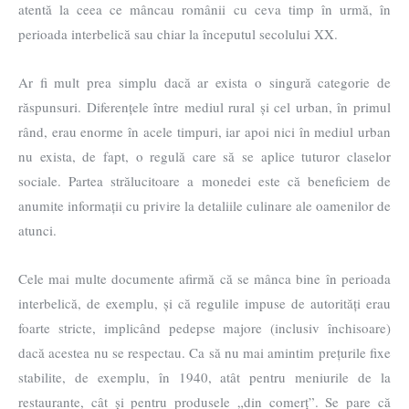
atentă la ceea ce mâncau românii cu ceva timp în urmă, în
perioada interbelică sau chiar la începutul secolului XX.
Ar fi mult prea simplu dacă ar exista o singură categorie de
răspunsuri. Diferențele între mediul rural și cel urban, în primul
rând, erau enorme în acele timpuri, iar apoi nici în mediul urban
nu exista, de fapt, o regulă care să se aplice tuturor claselor
sociale. Partea strălucitoare a monedei este că beneficiem de
anumite informații cu privire la detaliile culinare ale oamenilor de
atunci.
Cele mai multe documente afirmă că se mânca bine în perioada
interbelică, de exemplu, și că regulile impuse de autorități erau
foarte stricte, implicând pedepse majore (inclusiv închisoare)
dacă acestea nu se respectau. Ca să nu mai amintim prețurile fixe
stabilite, de exemplu, în 1940, atât pentru meniurile de la
restaurante, cât și pentru produsele „din comerț”. Se pare că