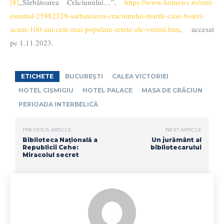
[8]
„Sărbătoarea Crăciunului…”,
https://www.hotnews.ro/stiri-
esential-25982329-sarbatoarea-craciunului-marile-case-boieri-
acum-100-ani-cele-mai-populare-retete-ale-vremii.htm
, accesat
pe 1.11.2023.
ETICHETE
BUCUREȘTI
CALEA VICTORIEI
HOTEL CIȘMIGIU
HOTEL PALACE
MASA DE CRĂCIUN
PERIOADA INTERBELICĂ
PREVIOUS ARTICLE
NEXT ARTICLE
Biblioteca Națională a
Un jurământ al
Republicii Cehe:
bibliotecarului
Miracolul secret