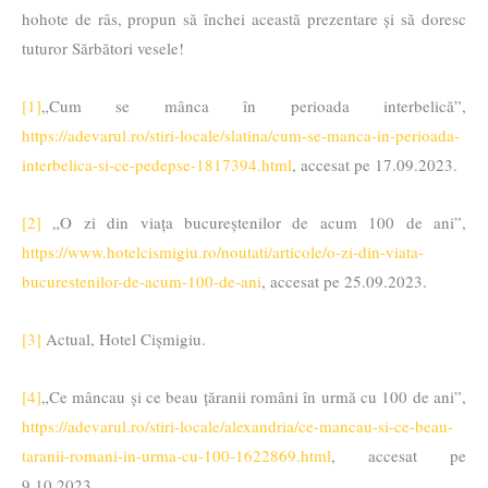
hohote de râs, propun să închei această prezentare și să doresc
tuturor Sărbători vesele!
[1]
„Cum se mânca în perioada interbelică”,
https://adevarul.ro/stiri-locale/slatina/cum-se-manca-in-perioada-
interbelica-si-ce-pedepse-1817394.html
, accesat pe 17.09.2023.
[2]
„O zi din viața bucureștenilor de acum 100 de ani”,
https://www.hotelcismigiu.ro/noutati/articole/o-zi-din-viata-
bucurestenilor-de-acum-100-de-ani
, accesat pe 25.09.2023.
[3]
Actual, Hotel Cișmigiu.
[4]
„Ce mâncau și ce beau țăranii români în urmă cu 100 de ani”,
https://adevarul.ro/stiri-locale/alexandria/ce-mancau-si-ce-beau-
taranii-romani-in-urma-cu-100-1622869.html
, accesat pe
9.10.2023.