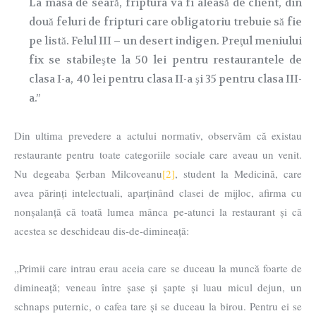
La masa de seară, friptura va fi aleasă de client, din
două feluri de fripturi care obligatoriu trebuie să fie
pe listă. Felul III – un desert indigen. Preţul meniului
fix se stabileşte la 50 lei pentru restaurantele de
clasa I-a, 40 lei pentru clasa II-a şi 35 pentru clasa III-
a.”
Din ultima prevedere a actului normativ, observăm că existau
restaurante pentru toate categoriile sociale care aveau un venit.
Nu degeaba Șerban Milcoveanu
[2]
, student la Medicină, care
avea părinți intelectuali, aparținând clasei de mijloc, afirma cu
nonșalanță că toată lumea mânca pe-atunci la restaurant și că
acestea se deschideau dis-de-dimineață:
„Primii care intrau erau aceia care se duceau la muncă foarte de
dimineață; veneau între șase și șapte și luau micul dejun, un
schnaps puternic, o cafea tare și se duceau la birou. Pentru ei se