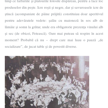
timp ce farfuriile și platourile folosite dispăreau, pentru a face loc
produselor din pește. Icre roșii și negre, dar și savuroasele icre de
știucă (acompaniate de pâine prăjită) constituiau doar aperitivul
pentru adevăratele vedete: șalău cu maioneză în sos alb de
lămâie și somn la grătar, unde era obligatorie prezența vinului alb
și sec (de obicei, Fetească). Oare mai puteau să respire în acest
moment? Probabil că nu – drept care mai luau o pauză „de
socializare”, de jucat table și de povestit diverse.