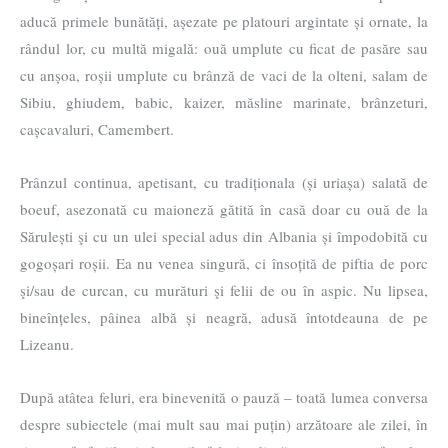
aducă primele bunătăți, așezate pe platouri argintate și ornate, la
rândul lor, cu multă migală: ouă umplute cu ficat de pasăre sau
cu anșoa, roșii umplute cu brânză de vaci de la olteni, salam de
Sibiu, ghiudem, babic, kaizer, măsline marinate, brânzeturi,
cașcavaluri, Camembert.
Prânzul continua, apetisant, cu tradiționala (și uriașa) salată de
boeuf, asezonată cu maioneză gătită în casă doar cu ouă de la
Sărulești şi cu un ulei special adus din Albania și împodobită cu
gogoșari roșii. Ea nu venea singură, ci însoțită de piftia de porc
şi/sau de curcan, cu murături şi felii de ou în aspic. Nu lipsea,
bineînțeles, pâinea albă și neagră, adusă întotdeauna de pe
Lizeanu.
După atâtea feluri, era binevenită o pauză – toată lumea conversa
despre subiectele (mai mult sau mai puțin) arzătoare ale zilei, în