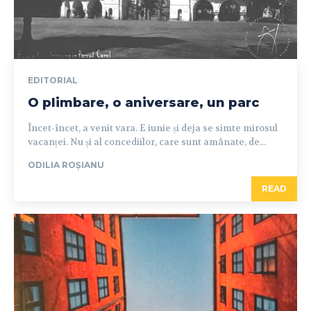
EDITORIAL
O plimbare, o aniversare, un parc
Încet-încet, a venit vara. E iunie și deja se simte mirosul
vacanței. Nu și al concediilor, care sunt amânate, de...
ODILIA ROȘIANU
READ