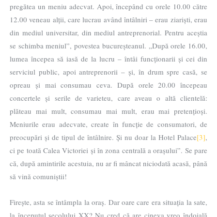
pregătea un meniu adecvat. Apoi, începând cu orele 10.00 către
12.00 veneau alții, care lucrau având întâlniri – erau ziariști, erau
din mediul universitar, din mediul antreprenorial. Pentru aceștia
se schimba meniul”, povestea bucureșteanul. „După orele 16.00,
lumea începea să iasă de la lucru – întâi funcționarii și cei din
serviciul public, apoi antreprenorii – și, în drum spre casă, se
opreau și mai consumau ceva. După orele 20.00 începeau
concertele și serile de varieteu, care aveau o altă clientelă:
plăteau mai mult, consumau mai mult, erau mai pretențioși.
Meniurile erau adecvate, create în funcție de consumatori, de
preocupări și de tipul de întâlnire. Și nu doar la Hotel Palace
[3]
,
ci pe toată Calea Victoriei și în zona centrală a orașului”. Se pare
că, după amintirile acestuia, nu ar fi mâncat niciodată acasă, până
să vină comuniștii!
Firește, asta se întâmpla la oraș. Dar oare care era situația la sate,
la începutul secolului XX? Nu cred că are cineva vreo îndoială