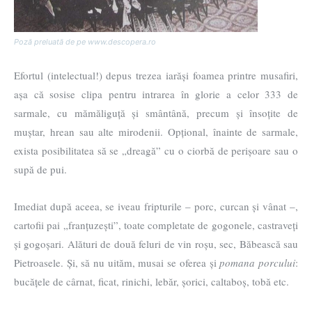
Poză preluată de pe www.descopera.ro
Efortul (intelectual!) depus trezea iarăși foamea printre musafiri,
așa că sosise clipa pentru intrarea în glorie a celor 333 de
sarmale, cu mămăliguță și smântână, precum și însoțite de
muștar, hrean sau alte mirodenii. Opțional, înainte de sarmale,
exista posibilitatea să se „dreagă” cu o ciorbă de perișoare sau o
supă de pui.
Imediat după aceea, se iveau fripturile – porc, curcan și vânat –,
cartofii pai „franțuzești”, toate completate de gogonele, castraveți
și gogoșari. Alături de două feluri de vin roșu, sec, Băbească sau
Pietroasele. Și, să nu uităm, musai se oferea și
pomana porcului
:
bucățele de cârnat, ficat, rinichi, lebăr, șorici, caltaboș, tobă etc.