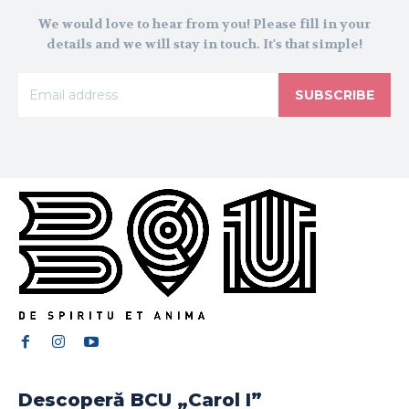
We would love to hear from you! Please fill in your
details and we will stay in touch. It's that simple!
SUBSCRIBE
Descoperă BCU „Carol I”