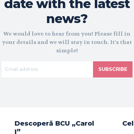
date with the latest
news?
We would love to hear from you! Please fill in
your details and we will stay in touch. It's that
simple!
SUBSCRIBE
Descoperă BCU „Carol
Cel
I”