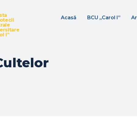
sta
Acasă
BCU „Carol I”
Ar
iotecii
rale
ersitare
l I”
Cultelor