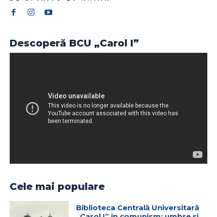
Descoperă BCU „Carol I”
Cele mai populare
Biblioteca Centrală Universitară
„Carol I” în comunism: umbre și