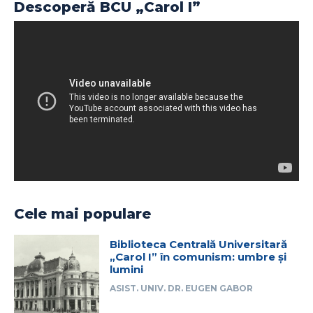
Descoperă BCU „Carol I”
Cele mai populare
Biblioteca Centrală Universitară
„Carol I” în comunism: umbre și
lumini
ASIST. UNIV. DR. EUGEN GABOR