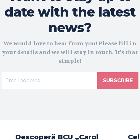
date with the latest
news?
We would love to hear from you! Please fill in
your details and we will stay in touch. It's that
simple!
SUBSCRIBE
Descoperă BCU „Carol
Cel