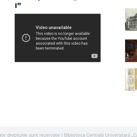
I”
te drepturile sunt rezervate | Biblioteca Centrală Universitară „Ca