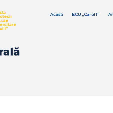
sta
Acasă
BCU „Carol I”
Ar
iotecii
rale
ersitare
l I”
rală