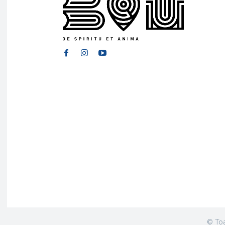
© Toa