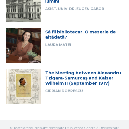
lumini
ASIST. UNIV. DR. EUGEN GABOR
Să fii bibliotecar. O meserie de
altădată?
LAURA MATEI
The Meeting between Alexandru
Tzigara-Samurcaş and Kaiser
Wilhelm II (September 1917)
CIPRIAN DOBRESCU
© Toate drepturile sunt rezervate | Biblioteca Centrală Universitară