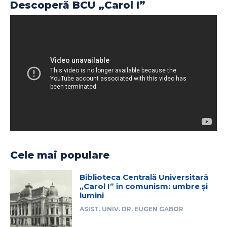
Descoperă BCU „Carol I”
Cele mai populare
Biblioteca Centrală Universitară
„Carol I” în comunism: umbre și
lumini
ASIST. UNIV. DR. EUGEN GABOR