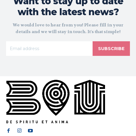
Want to stay up to date
with the latest news?
We would love to hear from you! Please fill in your
details and we will stay in touch. It's that simple!
SUBSCRIBE