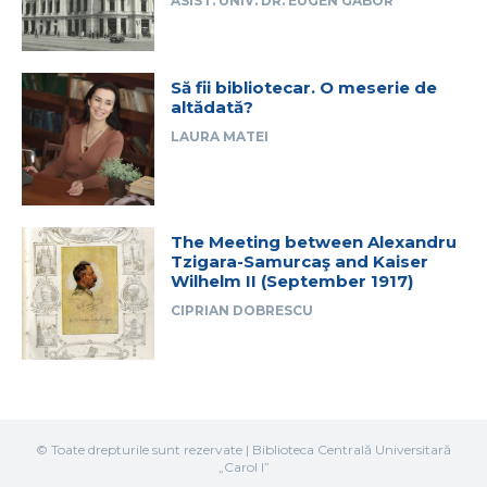
ASIST. UNIV. DR. EUGEN GABOR
Să fii bibliotecar. O meserie de
altădată?
LAURA MATEI
The Meeting between Alexandru
Tzigara-Samurcaş and Kaiser
Wilhelm II (September 1917)
CIPRIAN DOBRESCU
© Toate drepturile sunt rezervate | Biblioteca Centrală Universitară
„Carol I”