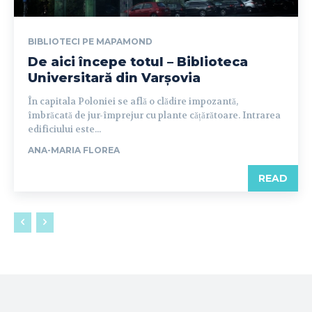
BIBLIOTECI PE MAPAMOND
De aici începe totul – Biblioteca
Universitară din Varșovia
În capitala Poloniei se află o clădire impozantă,
îmbrăcată de jur-împrejur cu plante cățărătoare. Intrarea
edificiului este...
ANA-MARIA FLOREA
READ