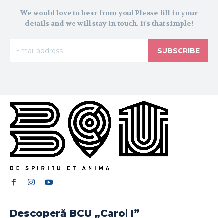
We would love to hear from you! Please fill in your
details and we will stay in touch. It's that simple!
SUBSCRIBE
Descoperă BCU „Carol I”