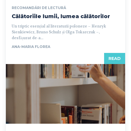
RECOMANDĂRI DE LECTURĂ
Călătoriile lumii, lumea călătorilor
Un triptic esențial al literaturii poloneze – Henryk
Sienkiewicz, Bruno Schulz și Olga Tokarczuk –,
desfășurat de-a...
ANA-MARIA FLOREA
READ