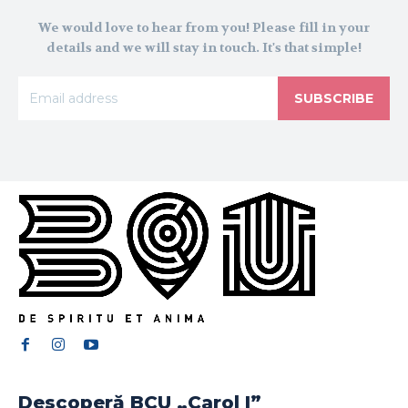
We would love to hear from you! Please fill in your
details and we will stay in touch. It's that simple!
SUBSCRIBE
Descoperă BCU „Carol I”