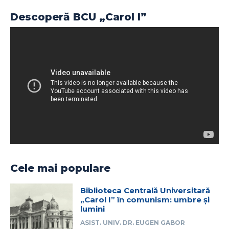
Descoperă BCU „Carol I”
Cele mai populare
Biblioteca Centrală Universitară
„Carol I” în comunism: umbre și
lumini
ASIST. UNIV. DR. EUGEN GABOR