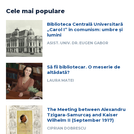
Cele mai populare
Biblioteca Centrală Universitară
„Carol I” în comunism: umbre și
lumini
ASIST. UNIV. DR. EUGEN GABOR
Să fii bibliotecar. O meserie de
altădată?
LAURA MATEI
The Meeting between Alexandru
Tzigara-Samurcaş and Kaiser
Wilhelm II (September 1917)
CIPRIAN DOBRESCU