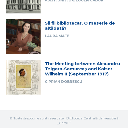
ASIST. UNIV. DR. EUGEN GABOR
Să fii bibliotecar. O meserie de
altădată?
LAURA MATEI
The Meeting between Alexandru
Tzigara-Samurcaş and Kaiser
Wilhelm II (September 1917)
CIPRIAN DOBRESCU
© Toate drepturile sunt rezervate | Biblioteca Centrală Universitară
„Carol I”