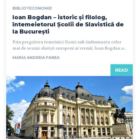
BIBLIOTECONOMIE
Ioan Bogdan – istoric și filolog,
întemeietorul Școlii de Slavistică de
la București
Prin pregătirea temeinică făcută sub îndrumarea celor
mai de seamă slaviști europeni ai vremii, Ioan Bogdan a...
MARIA ANDREIA FANEA
READ