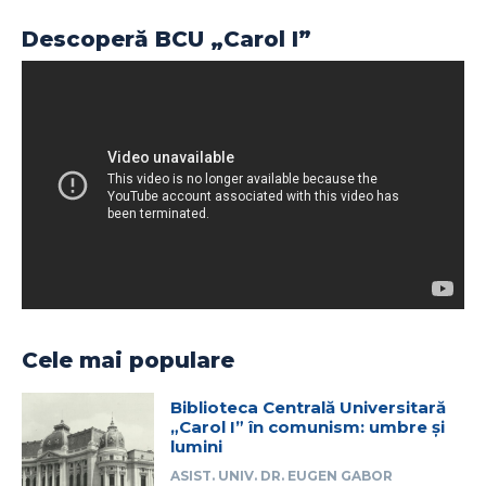
Descoperă BCU „Carol I”
Cele mai populare
Biblioteca Centrală Universitară
„Carol I” în comunism: umbre și
lumini
ASIST. UNIV. DR. EUGEN GABOR