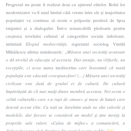
Progresul nu poate fi realizat doar cu ajutorul elitelor. Rolul lor
modernizator va fi unul limitat câtă vreme între ele și majoritatea
populației va continua să existe o prăpastie produsă de lipsa
empatiei și a dialogului. Într-o remarcabilă pledoarie pentru
creșterea nivelului cultural al categoriilor sociale inferioare,
intitulată
Elogiul mediocrității
, regretatul sociolog Vintilă
Mihăilescu afirma următoarele:
„Măsura unei societăți avansate
o dă nivelul de educație al acesteia. Dar atenție, nu vîrfurile, nu
excepțiile, ci acea
aurea mediocritas
care înseamnă că toată
populația este educată corespunzător! (…) Măsura unei societăți
civilizate este dată de gradul ei de cultură. De cultură
împărtășită de cît mai mulți dintre membrii acesteia. Noi avem o
«elită culturală» care s-a rupt de «mase» și mase de
hateri
care
detestă aceste elite. Cu toții ne întrebăm unde ne sînt valorile și
modelele, dar fiecare se consideră un model și ține morțiș la
propriile sale valori. «Calea de mijloc» a comunicării, a
dialogului pare să fi dispărut din spațiul nostru public.”
[9]