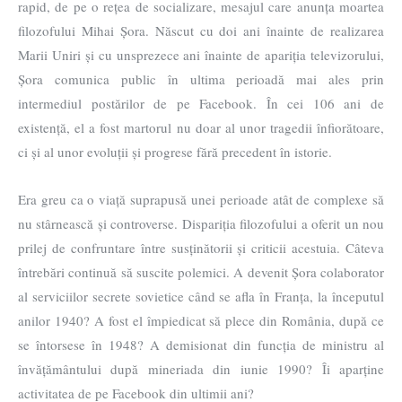
rapid, de pe o rețea de socializare, mesajul care anunța moartea
filozofului Mihai Șora. Născut cu doi ani înainte de realizarea
Marii Uniri și cu unsprezece ani înainte de apariția televizorului,
Șora comunica public în ultima perioadă mai ales prin
intermediul postărilor de pe Facebook. În cei 106 ani de
existență, el a fost martorul nu doar al unor tragedii înfiorătoare,
ci și al unor evoluții și progrese fără precedent în istorie.
Era greu ca o viață suprapusă unei perioade atât de complexe să
nu stârnească și controverse. Dispariția filozofului a oferit un nou
prilej de confruntare între susținătorii și criticii acestuia. Câteva
întrebări continuă să suscite polemici. A devenit Șora colaborator
al serviciilor secrete sovietice când se afla în Franța, la începutul
anilor 1940? A fost el împiedicat să plece din România, după ce
se întorsese în 1948? A demisionat din funcția de ministru al
învățământului după mineriada din iunie 1990? Îi aparține
activitatea de pe Facebook din ultimii ani?