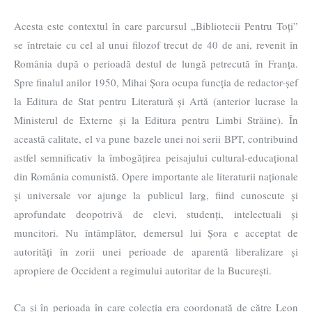
Acesta este contextul în care parcursul „Bibliotecii Pentru Toți”
se întretaie cu cel al unui filozof trecut de 40 de ani, revenit în
România după o perioadă destul de lungă petrecută în Franța.
Spre finalul anilor 1950, Mihai Șora ocupa funcția de redactor-șef
la Editura de Stat pentru Literatură și Artă (anterior lucrase la
Ministerul de Externe și la Editura pentru Limbi Străine). În
această calitate, el va pune bazele unei noi serii BPT, contribuind
astfel semnificativ la îmbogățirea peisajului cultural-educațional
din România comunistă. Opere importante ale literaturii naționale
și universale vor ajunge la publicul larg, fiind cunoscute și
aprofundate deopotrivă de elevi, studenți, intelectuali și
muncitori. Nu întâmplător, demersul lui Șora e acceptat de
autorități în zorii unei perioade de aparentă liberalizare și
apropiere de Occident a regimului autoritar de la București.
Ca și în perioada în care colecția era coordonată de către Leon