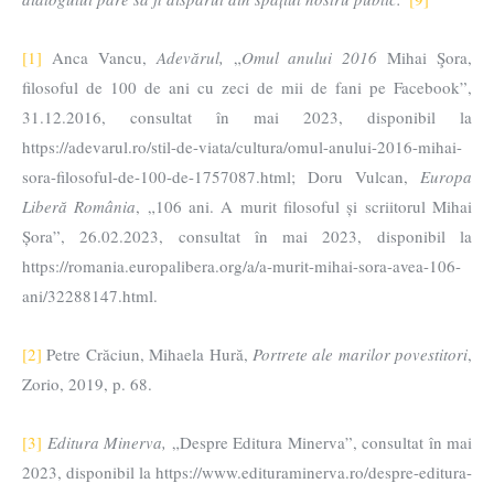
[1]
Anca Vancu,
Adevărul,
„
Omul anului 2016
Mihai Şora,
filosoful de 100 de ani cu zeci de mii de fani pe Facebook”,
31.12.2016, consultat în mai 2023, disponibil la
https://adevarul.ro/stil-de-viata/cultura/omul-anului-2016-mihai-
sora-filosoful-de-100-de-1757087.html; Doru Vulcan,
Europa
Liberă România
, „106 ani. A murit filosoful și scriitorul Mihai
Șora”, 26.02.2023, consultat în mai 2023, disponibil la
https://romania.europalibera.org/a/a-murit-mihai-sora-avea-106-
ani/32288147.html.
[2]
Petre Crăciun, Mihaela Hură,
Portrete ale marilor povestitori
,
Zorio, 2019, p. 68.
[3]
Editura Minerva,
„Despre Editura Minerva”, consultat în mai
2023, disponibil la https://www.edituraminerva.ro/despre-editura-