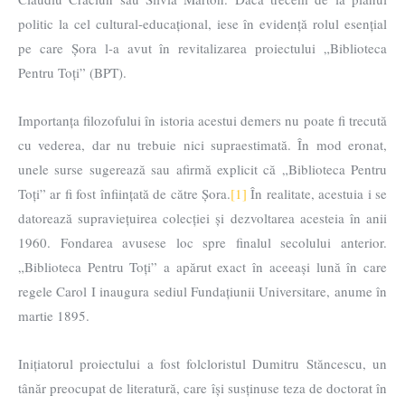
politic la cel cultural-educațional, iese în evidență rolul esențial
pe care Șora l-a avut în revitalizarea proiectului „Biblioteca
Pentru Toți” (BPT).
Importanța filozofului în istoria acestui demers nu poate fi trecută
cu vederea, dar nu trebuie nici supraestimată. În mod eronat,
unele surse sugerează sau afirmă explicit că „Biblioteca Pentru
Toți” ar fi fost înființată de către Șora.
[1]
În realitate, acestuia i se
datorează supraviețuirea colecției și dezvoltarea acesteia în anii
1960. Fondarea avusese loc spre finalul secolului anterior.
„Biblioteca Pentru Toți” a apărut exact în aceeași lună în care
regele Carol I inaugura sediul Fundațiunii Universitare, anume în
martie 1895.
Inițiatorul proiectului a fost folcloristul Dumitru Stăncescu, un
tânăr preocupat de literatură, care își susținuse teza de doctorat în