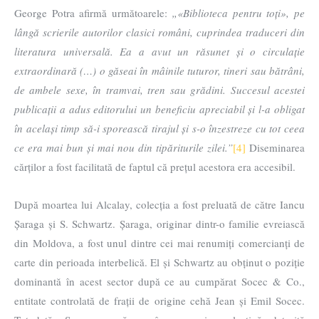
George Potra afirmă următoarele:
„«Biblioteca pentru toți», pe
lângă scrierile autorilor clasici români, cuprindea traduceri din
literatura universală. Ea a avut un răsunet și o circulație
extraordinară (…) o găseai în mâinile tuturor, tineri sau bătrâni,
de ambele sexe, în tramvai, tren sau grădini. Succesul acestei
publicații a adus editorului un beneficiu apreciabil și l-a obligat
în același timp să-i sporească tirajul și s-o înzestreze cu tot ceea
ce era mai bun și mai nou din tipăriturile zilei.”
[4]
Diseminarea
cărților a fost facilitată de faptul că prețul acestora era accesibil.
După moartea lui Alcalay, colecția a fost preluată de către Iancu
Șaraga și S. Schwartz. Șaraga, originar dintr-o familie evreiască
din Moldova, a fost unul dintre cei mai renumiți comercianți de
carte din perioada interbelică. El și Schwartz au obținut o poziție
dominantă în acest sector după ce au cumpărat Socec & Co.,
entitate controlată de frații de origine cehă Jean și Emil Socec.