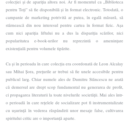
colecției și de apariția altora noi. Ar fi momentul ca „Biblioteca
pentru Toți” să fie disponibilă și în format electronic. Totodată, o
campanie de marketing potrivită ar putea, în egală măsură, să
stârnească din nou interesul pentru cartea în format fizic. Așa
cum nici apariția liftului nu a dus la dispariția scărilor, nici
popularitatea e-book-urilor nu reprezintă o amenințare
existențială pentru volumele tipărite.
Ca și în perioada în care colecția era coordonată de Leon Alcalay
sau Mihai Șora, prețurile ar trebui să fie unele accesibile pentru
publicul larg. Chiar numele ales de Dumitru Stăncescu ne arată
că demersul are drept scop fundamental nu generarea de profit,
ci propagarea literaturii la toate nivelurile societății. Mai ales într-
o perioadă în care rețelele de socializare pot fi instrumentalizate
cu ușurință în vederea răspândirii unor mesaje false, cultivarea
spiritului critic are o importanță aparte.