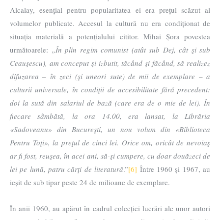
Alcalay, esențial pentru popularitatea ei era prețul scăzut al
volumelor publicate. Accesul la cultură nu era condiționat de
situația materială a potențialului cititor. Mihai Șora povestea
următoarele:
„În plin regim comunist (atât sub Dej, cât şi sub
Ceauşescu), am conceput şi izbutit, tăcând şi făcând, să realizez
difuzarea – în zeci (şi uneori sute) de mii de exemplare – a
culturii universale, în condiţii de accesibilitate fără precedent:
doi la sută din salariul de bază (care era de o mie de lei). În
fiecare sâmbătă, la ora 14.00, era lansat, la Librăria
«Sadoveanu» din Bucureşti, un nou volum din «Biblioteca
Pentru Toţi», la preţul de cinci lei. Orice om, oricât de nevoiaş
ar fi fost, reuşea, în acei ani, să-şi cumpere, cu doar douăzeci de
lei pe lună, patru cărţi de literatură
.”
[6]
Între 1960 și 1967, au
ieșit de sub tipar peste 24 de milioane de exemplare.
În anii 1960, au apărut în cadrul colecției lucrări ale unor autori