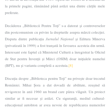
la primele pagini, rămânând până astăzi una dintre cărțile mele
preferate.
Decăderea „Bibliotecii Pentru Toți” s-a datorat și controverselor
din postcomunism cu privire la drepturile asupra mărcii colecției.
Disputa dintre publicația
Jurnalul Național
și Editura Minerva
(privatizată în 1999) a fost tranșată în favoarea acesteia din urmă.
Interesant este faptul că Ministerul Culturii a înregistrat la Oficiul
de Stat pentru Invenții și Mărci (OSIM) doar inițialele numelui
(BPT), nu și varianta completă a acestuia.
[8]
Discuția despre „Biblioteca pentru Toți” nu privește doar trecutul
României. Mihai Șora a dat dovadă de abilitate, reușind să
revigoreze în anii 1960 un brand care părea vlăguit. Un proiect
similar ar fi necesar și astăzi. Cu siguranță, mediul cultural-
educațional autohton ar avea nevoie de republicarea numerelor