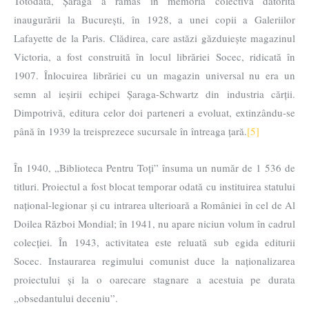
Totodată, Șaraga a rămas în memoria colectivă datorită
inaugurării la București, în 1928, a unei copii a Galeriilor
Lafayette de la Paris. Clădirea, care astăzi găzduiește magazinul
Victoria, a fost construită în locul librăriei Socec, ridicată în
1907. Înlocuirea librăriei cu un magazin universal nu era un
semn al ieșirii echipei Șaraga-Schwartz din industria cărții.
Dimpotrivă, editura celor doi parteneri a evoluat, extinzându-se
până în 1939 la treisprezece sucursale în întreaga țară.
[5]
În 1940, „Biblioteca Pentru Toți” însuma un număr de 1 536 de
titluri. Proiectul a fost blocat temporar odată cu instituirea statului
național-legionar și cu intrarea ulterioară a României în cel de Al
Doilea Război Mondial; în 1941, nu apare niciun volum în cadrul
colecției. În 1943, activitatea este reluată sub egida editurii
Socec. Instaurarea regimului comunist duce la naționalizarea
proiectului și la o oarecare stagnare a acestuia pe durata
„obsedantului deceniu”.