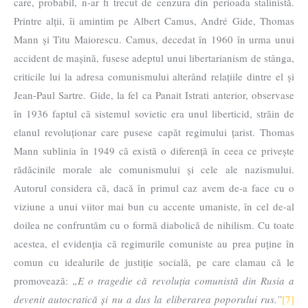
care, probabil, n-ar fi trecut de cenzura din perioada stalinistă.
Printre alții, îi amintim pe Albert Camus, André Gide, Thomas
Mann și Titu Maiorescu. Camus, decedat în 1960 în urma unui
accident de mașină, fusese adeptul unui libertarianism de stânga,
criticile lui la adresa comunismului alterând relațiile dintre el și
Jean-Paul Sartre. Gide, la fel ca Panait Istrati anterior, observase
în 1936 faptul că sistemul sovietic era unul liberticid, străin de
elanul revoluționar care pusese capăt regimului țarist. Thomas
Mann sublinia în 1949 că există o diferență în ceea ce privește
rădăcinile morale ale comunismului și cele ale nazismului.
Autorul considera că, dacă în primul caz avem de-a face cu o
viziune a unui viitor mai bun cu accente umaniste, în cel de-al
doilea ne confruntăm cu o formă diabolică de nihilism. Cu toate
acestea, el evidenția că regimurile comuniste au prea puține în
comun cu idealurile de justiție socială, pe care clamau că le
promovează:
„E o tragedie că revoluția comunistă din Rusia a
devenit autocratică și nu a dus la eliberarea poporului rus.”
[7]