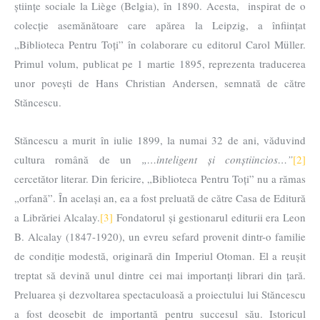
științe sociale la Liège (Belgia), în 1890. Acesta, inspirat de o
colecție asemănătoare care apărea la Leipzig, a înființat
„Biblioteca Pentru Toți” în colaborare cu editorul Carol Müller.
Primul volum, publicat pe 1 martie 1895, reprezenta traducerea
unor povești de Hans Christian Andersen, semnată de către
Stăncescu.
Stăncescu a murit în iulie 1899, la numai 32 de ani, văduvind
cultura română de un
„…inteligent și conștiincios…”
[2]
cercetător literar. Din fericire, „Biblioteca Pentru Toți” nu a rămas
„orfană”. În același an, ea a fost preluată de către Casa de Editură
a Librăriei Alcalay.
[3]
Fondatorul și gestionarul editurii era Leon
B. Alcalay (1847-1920), un evreu sefard provenit dintr-o familie
de condiție modestă, originară din Imperiul Otoman. El a reușit
treptat să devină unul dintre cei mai importanți librari din țară.
Preluarea și dezvoltarea spectaculoasă a proiectului lui Stăncescu
a fost deosebit de importantă pentru succesul său. Istoricul