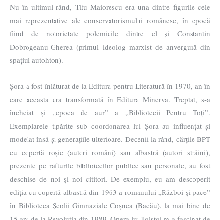
Nu în ultimul rând, Titu Maiorescu era una dintre figurile cele
mai reprezentative ale conservatorismului românesc, în epocă
fiind de notorietate polemicile dintre el și Constantin
Dobrogeanu-Gherea (primul ideolog marxist de anvergură din
spațiul autohton).
Șora a fost înlăturat de la Editura pentru Literatură în 1970, an în
care aceasta era transformată în Editura Minerva. Treptat, s-a
încheiat și „epoca de aur” a „Bibliotecii Pentru Toți”.
Exemplarele tipărite sub coordonarea lui Șora au influențat și
modelat însă și generațiile ulterioare. Decenii la rând, cărțile BPT
cu copertă roșie (autori români) sau albastră (autori străini),
prezente pe rafturile bibliotecilor publice sau personale, au fost
deschise de noi și noi cititori. De exemplu, eu am descoperit
ediția cu copertă albastră din 1963 a romanului „Război și pace”
în Biblioteca Școlii Gimnaziale Coșnea (Bacău), la mai bine de
15 ani de la Revoluția din 1989. Opera lui Tolstoi m-a fascinat de