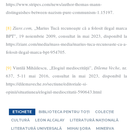
https://www.stripes.com/news/author-thomas-mann-
distinguishes-between-nazism-pure-communism-1.15197.
[8]
Ziare.com,
„Marius Tucă recunoaște că a folosit ilegal marca
BPT”, 19 noiembrie 2009, consultat în mai 2023, disponibil la
https://ziare.com/media/mass-media/marius-tuca-recunoaste-ca-a-
folosit-ilegal-marca-bpt-954705.
[9]
Vintilă Mihăilescu, „Elogiul mediocrității”,
Dilema Veche,
nr.
637, 5-11 mai 2016, consultat în mai 2023, disponibil la
https://dilemaveche.ro/sectiune/editoriale-si-
opinii/situatiunea/elogiul-mediocritatii-590643.html
ETICHETE
BIBLIOTECA PENTRU TOȚI
COLECȚIE
CULTURĂ
LEON ALCALAY
LITERATURĂ NAȚIONALĂ
LITERATURĂ UNIVERSALĂ
MIHAI ȘORA
MINERVA