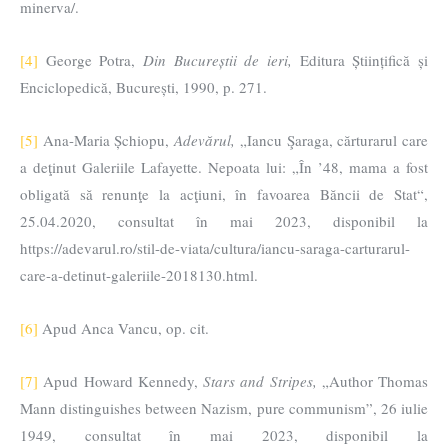
minerva/.
[4]
George Potra,
Din Bucureștii de ieri,
Editura Științifică și
Enciclopedică, București, 1990, p. 271.
[5]
Ana-Maria Șchiopu,
Adevărul,
„Iancu Şaraga, cărturarul care
a deţinut Galeriile Lafayette. Nepoata lui: „În ’48, mama a fost
obligată să renunţe la acţiuni, în favoarea Băncii de Stat“,
25.04.2020, consultat în mai 2023, disponibil la
https://adevarul.ro/stil-de-viata/cultura/iancu-saraga-carturarul-
care-a-detinut-galeriile-2018130.html.
[6]
Apud Anca Vancu, op. cit.
[7]
Apud Howard Kennedy,
Stars and Stripes,
„Author Thomas
Mann distinguishes between Nazism, pure communism”, 26 iulie
1949, consultat în mai 2023, disponibil la