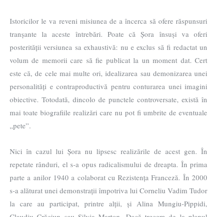
Istoricilor le va reveni misiunea de a încerca să ofere răspunsuri
tranșante la aceste întrebări. Poate că Șora însuși va oferi
posterității versiunea sa exhaustivă: nu e exclus să fi redactat un
volum de memorii care să fie publicat la un moment dat. Cert
este că, de cele mai multe ori, idealizarea sau demonizarea unei
personalități e contraproductivă pentru conturarea unei imagini
obiective. Totodată, dincolo de punctele controversate, există în
mai toate biografiile realizări care nu pot fi umbrite de eventuale
„pete”.
Nici în cazul lui Șora nu lipsesc realizările de acest gen. În
repetate rânduri, el s-a opus radicalismului de dreapta. În prima
parte a anilor 1940 a colaborat cu Rezistența Franceză. În 2000
s-a alăturat unei demonstrații împotriva lui Corneliu Vadim Tudor
la care au participat, printre alții, și Alina Mungiu-Pippidi,
Claudiu Crăciun sau Silvia Marton. Dacă trecem de la planul