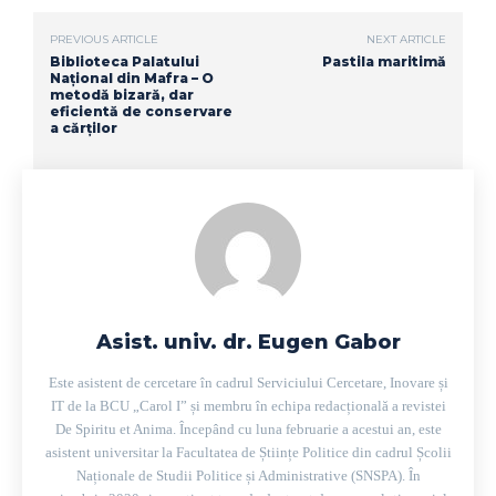
PREVIOUS ARTICLE
NEXT ARTICLE
Biblioteca Palatului
Pastila maritimă
Național din Mafra – O
metodă bizară, dar
eficientă de conservare
a cărților
Asist. univ. dr. Eugen Gabor
Este asistent de cercetare în cadrul Serviciului Cercetare, Inovare și
IT de la BCU „Carol I” și membru în echipa redacțională a revistei
De Spiritu et Anima. Începând cu luna februarie a acestui an, este
asistent universitar la Facultatea de Științe Politice din cadrul Școlii
Naționale de Studii Politice și Administrative (SNSPA). În