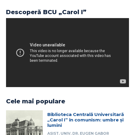
Descoperă BCU „Carol I”
Cele mai populare
Biblioteca Centrală Universitară
„Carol I” în comunism: umbre și
lumini
ASIST. UNIV. DR. EUGEN GABOR