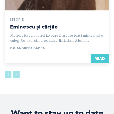
ISTORIE
Eminescu și cărțile
Motto: căci eu am trei izvoare Din care toată mintea mi-o
culeg: Cu-a ta zâmbire, dulce, lină, clară A lumii...
DR. ANDREEA BADEA
READ
Want to stay up to date