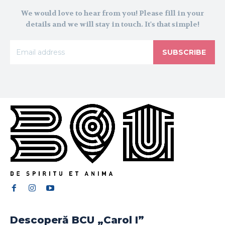
We would love to hear from you! Please fill in your
details and we will stay in touch. It's that simple!
SUBSCRIBE
Descoperă BCU „Carol I”