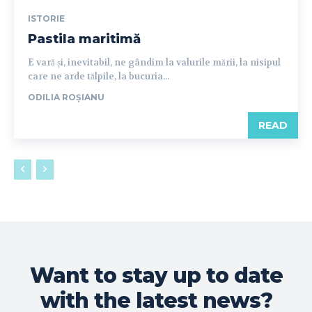
ISTORIE
Pastila maritimă
E vară și, inevitabil, ne gândim la valurile mării, la nisipul
care ne arde tălpile, la bucuria...
ODILIA ROȘIANU
READ
Want to stay up to date
with the latest news?