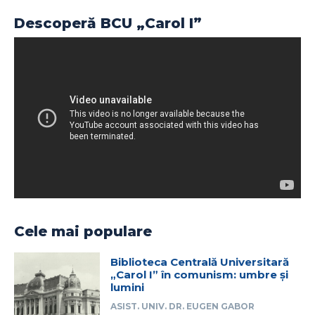
Descoperă BCU „Carol I”
Cele mai populare
Biblioteca Centrală Universitară
„Carol I” în comunism: umbre și
lumini
ASIST. UNIV. DR. EUGEN GABOR