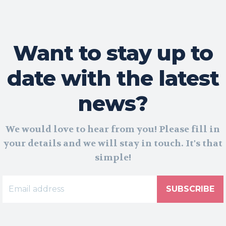
Want to stay up to
date with the latest
news?
We would love to hear from you! Please fill in
your details and we will stay in touch. It's that
simple!
SUBSCRIBE