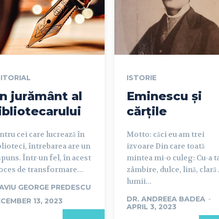
ITORIAL
ISTORIE
n jurământ al
Eminescu și
ibliotecarului
cărțile
ntru cei care lucrează în
Motto: căci eu am trei
blioteci, întrebarea are un
izvoare Din care toată
spuns. Într-un fel, în acest
mintea mi-o culeg: Cu-a t
oces de transformare...
zâmbire, dulce, lină, clară
lumii...
AVIU GEORGE PREDESCU
DR. ANDREEA BADEA
-
CEMBER 13, 2023
APRIL 3, 2023