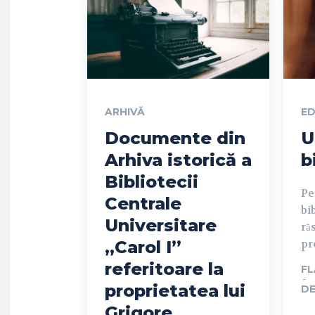
ARHIVĂ
ED
Documente din
U
Arhiva istorică a
b
Bibliotecii
Pe
Centrale
bi
Universitare
ră
„Carol I”
pr
referitoare la
FL
-
proprietatea lui
DE
Grigore