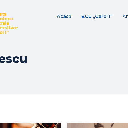
sta
Acasă
BCU „Carol I”
Ar
iotecii
rale
ersitare
l I”
escu