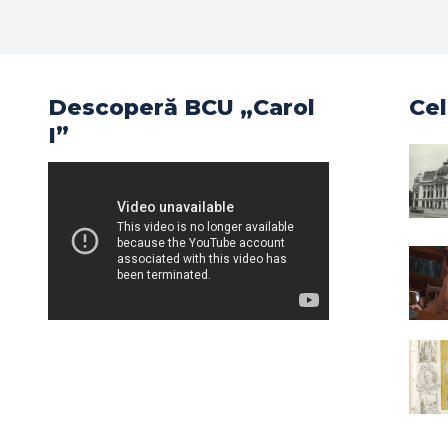
Descoperă BCU „Carol
Cel
I”