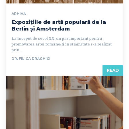
ARHIVĂ
Expozițiile de artă populară de la
Berlin și Amsterdam
La început de secol XX, un pas important pentru
promovarea artei românești în străinătate s-a realizat
prin...
DR. FILICA DRĂGHICI
READ