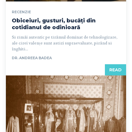
RECENZIE
Obiceiuri, gusturi, bucăți din
cotidianul de odinioară
Să rămâi autentic pe tărâmul dominat de tehnologizare,
ale cărei valențe sunt astăzi supraevaluate, părând să
înghită...
DR. ANDREEA BADEA
READ