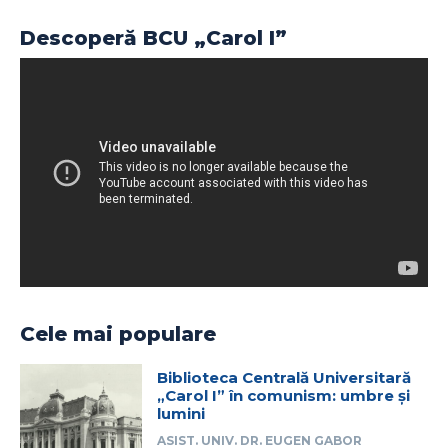
Descoperă BCU „Carol I”
Cele mai populare
Biblioteca Centrală Universitară
„Carol I” în comunism: umbre și
lumini
ASIST. UNIV. DR. EUGEN GABOR