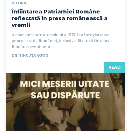
ISTORIE
Înființarea Patriarhiei Române
reflectată în presa românească a
vremii
A doua jumătate a secolului al XIX-lea înregistrează
pentru istoria României, inclusiv a Bisericii Ortodoxe
Române, evenimente...
DR. TINCUȚA OJOG
READ