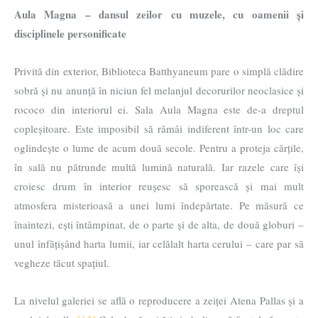
Aula Magna – dansul zeilor cu muzele, cu oamenii și
disciplinele personificate
Privită din exterior, Biblioteca Batthyaneum pare o simplă clădire
sobră și nu anunță în niciun fel melanjul decorurilor neoclasice și
rococo din interiorul ei. Sala Aula Magna este de-a dreptul
copleșitoare. Este imposibil să rămâi indiferent într-un loc care
oglindește o lume de acum două secole. Pentru a proteja cărțile,
în sală nu pătrunde multă lumină naturală. Iar razele care își
croiesc drum în interior reușesc să sporească și mai mult
atmosfera misterioasă a unei lumi îndepărtate. Pe măsură ce
înaintezi, ești întâmpinat, de o parte și de alta, de două globuri –
unul înfățișând harta lumii, iar celălalt harta cerului – care par să
vegheze tăcut spațiul.
La nivelul galeriei se află o reproducere a zeiței Atena Pallas și a