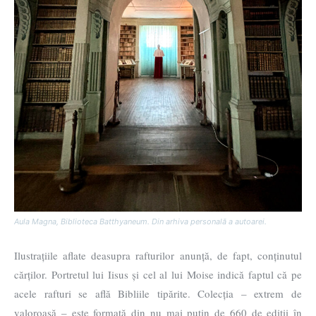
Aula Magna, Biblioteca Batthyaneum. Din arhiva personală a autoarei.
Ilustrațiile aflate deasupra rafturilor anunță, de fapt, conținutul
cărților. Portretul lui Iisus și cel al lui Moise indică faptul că pe
acele rafturi se află Bibliile tipărite. Colecția – extrem de
valoroasă – este formată din nu mai puțin de 660 de ediții în