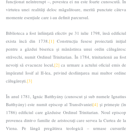
funcționat neîntrerupt –, povestea ei nu este foarte cunoscută. În
virtutea unei realități deloc măgulitoare, merită punctate câteva
momente esențiale care i-au definit parcursul.
Biblioteca a fost înființată efectiv pe 31 iulie 1798, însă edificiul
exista încă din 1738.
[1]
Construcția fusese proiectată inițial
pentru a găzdui biserica și mănăstirea unui ordin călugăresc
străvechi, numit Ordinul Trinitarian. În 1784, trinitarienii au fost
nevoiți să evacueze locul,
[2]
ca urmare a actului oficial emis de
împăratul Iosif al II-lea, privind desființarea mai multor ordine
călugăreşti.
[3]
În anul 1781, Ignác Batthyány (cunoscut și sub numele Ignatius
Batthyány) este numit episcop al Transilvaniei
[4]
și primește (în
1786) edificiul care găzduise Ordinul Trinitarian. Noul episcop
provenea dintr-o familie de aristocrați care servea la Curtea de la
Viena. Pe lângă pregătirea teologică – urmase cursurile