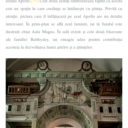
zeului Apollo.
[15]
Cele două zeități simbolizează faptul că acesta
este un spațiu în care credința se întâlnește cu știința. Privită cu
atenție, pictura care îl înfățișează pe zeul Apollo are un detaliu
interesant. În prim-plan se află zeul luminii, iar în fundal este
ilustrată chiar Aula Magna. În sală există și cele două blazoane
ale familiei Batthyány, un omagiu adus pentru contribuția
acesteia la dezvoltarea lumii artelor și a științelor.