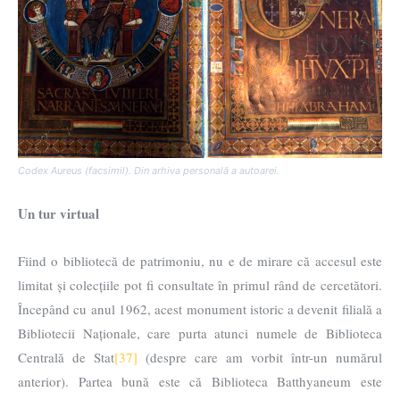
Codex Aureus (facsimil). Din arhiva personală a autoarei.
Un tur virtual
Fiind o bibliotecă de patrimoniu, nu e de mirare că accesul este
limitat și colecțiile pot fi consultate în primul rând de cercetători.
Începând cu anul 1962, acest monument istoric a devenit filială a
Bibliotecii Naționale, care purta atunci numele de Biblioteca
Centrală de Stat
[37]
(despre care am vorbit într-un numărul
anterior). Partea bună este că Biblioteca Batthyaneum este