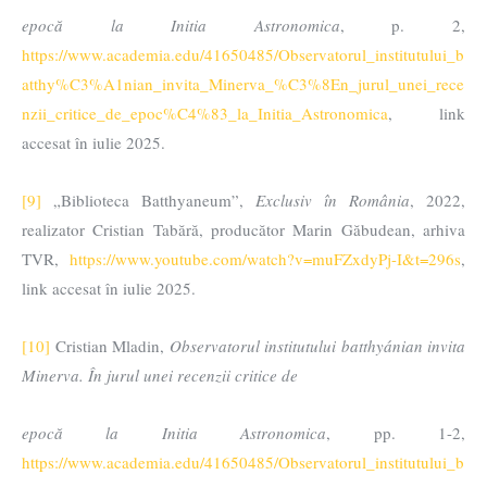
epocă la Initia Astronomica
, p. 2,
https://www.academia.edu/41650485/Observatorul_institutului_b
atthy%C3%A1nian_invita_Minerva_%C3%8En_jurul_unei_rece
nzii_critice_de_epoc%C4%83_la_Initia_Astronomica
, link
accesat în iulie 2025.
[9]
„Biblioteca Batthyaneum”,
Exclusiv în România
, 2022,
realizator Cristian Tabără, producător Marin Găbudean, arhiva
TVR,
https://www.youtube.com/watch?v=muFZxdyPj-I&t=296s
,
link accesat în iulie 2025.
[10]
Cristian Mladin,
Observatorul institutului batthyánian invita
Minerva. În jurul unei recenzii critice de
epocă la Initia Astronomica
, pp. 1-2,
https://www.academia.edu/41650485/Observatorul_institutului_b