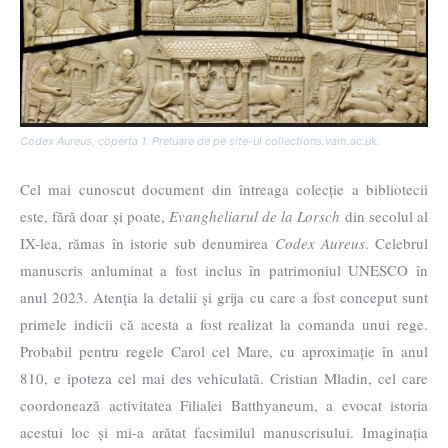
Codex Aureus, coperta 1. Preluare de pe site-ul collections.vam.ac.uk.
Cel mai cunoscut document din întreaga colecție a bibliotecii
este, fără doar și poate,
Evangheliarul de la Lorsch
din secolul al
IX-lea, rămas în istorie sub denumirea
Codex Aureus
. Celebrul
manuscris anluminat a fost inclus în patrimoniul UNESCO în
anul 2023. Atenția la detalii și grija cu care a fost conceput sunt
primele indicii că acesta a fost realizat la comanda unui rege.
Probabil pentru regele Carol cel Mare, cu aproximație în anul
810, e ipoteza cel mai des vehiculată. Cristian Mladin, cel care
coordonează activitatea Filialei Batthyaneum, a evocat istoria
acestui loc și mi-a arătat facsimilul manuscrisului. Imaginația