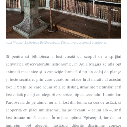
Aula Magna, Biblioteca Batthyaneum. Din arhiva personală a autoarei.
Și pentru că biblioteca a fost creată cu scopul de a sprijini
activitatea observatorului astronomic, în Aula Magna se află opt
animații mecanice și o expoziție formată dintr-un colaj de planșe
și texte seculare, prin care curatorul reface firul narativ al acestui
loc: „Pereții, pe care acum abia se disting urme ale picturilor, ar fi
fost odată pictați cu alegorii ezoterice, tipice secolului Luminilor.
Pardoseala de pe atunci nu ar fi fost din lemn, ca cea de astăzi, ci
acoperită cu plăci multicrome. Iar pe tavanul – acum alb –, ar fi
fost trasate nouă casete. În mijloc apărea Episcopul, iar de jur
împrejur, opt alegorii ilustrând diferite discipline conexe