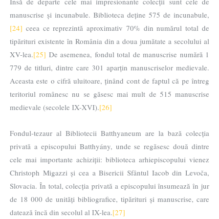
Însă de departe cele mai impresionante colecții sunt cele de
manuscrise și incunabule. Biblioteca deține 575 de incunabule,
[24]
ceea ce reprezintă aproximativ 70% din numărul total de
tipărituri existente în România din a doua jumătate a secolului al
XV-lea.
[25]
De asemenea, fondul total de manuscrise numără 1
779 de titluri, dintre care 301 aparțin manuscriselor medievale.
Aceasta este o cifră uluitoare, ținând cont de faptul că pe întreg
teritoriul românesc nu se găsesc mai mult de 515 manuscrise
medievale (secolele IX-XVI).
[26]
Fondul-tezaur al Bibliotecii Batthyaneum are la bază colecția
privată a episcopului Batthyány, unde se regăsesc două dintre
cele mai importante achiziții: biblioteca arhiepiscopului vienez
Christoph Migazzi și cea a Bisericii Sfântul Iacob din Levoča,
Slovacia. În total, colecția privată a episcopului însumează în jur
de 18 000 de unități bibliografice, tipărituri și manuscrise, care
datează încă din secolul al IX-lea.
[27]