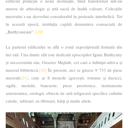
edificiul primește o nouă destinație, fiind transformat într-un
muzeu de arheologie și artă sacră de înaltă valoare. Colecțiile
muzeului s-au dezvoltat considerabil în perioada interbelică. Tot
în această epocă, instituția capătă denumirea consacrată de
„Batthyaneum”.
[19]
La parterul edificiului se află o zonă expozițională formată din
trei săli. Una dintre săli este dedicată episcopilor Ignác Batthyány
și succesorului său, Gusztav Majlath, cel care a înființat arhiva și
muzeul bibliotecii.
[20]
În prezent, aici se găsesc 9 733 de piese
muzeale
[21]
, cum ar fi monede (greceşti, romane şi dacice),
sigilii, medalii, bancnote, piese preistorice, instrumente
astronomice, orologii, obiecte de artă religioasă specifice cultului
catolic, tablouri, ex-librisuri, hărţi și multe altele.