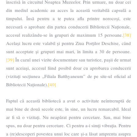
înscrisă în circuitul Noaptea Muzeelor. Prin urmare, nu doar cei
din mediul academic au acces la această veritabilă capsulă a
timpului. Însă pentru a te putea afla printre norocoși, este
necesară o aprobare din partea conducerii Bibliotecii Naționale,
accesul realizându-se în grupuri de maximum 15 persoane.
[38]
Același lucru este valabil și pentru Ziua Porților Deschise, când
sunt acceptate și grupuri mai mari, în limita a 30 de persoane.
[39]
În cazul unei vizite documentare sau turistice, pașii de urmat
sunt aceiași, accesul fiind posibil doar cu aprobarea conducerii
(vizitați secțiunea „Filiala Batthyaneum” de pe site-ul oficial al
Bibliotecii Naționale).
[40]
Faptul că această bibliotecă a avut o activitate neîntreruptă de
mai bine de două secole este, în sine, un lucru remarcabil. Ideal
ar fi să o vizitați. Nu neapărat pentru cercetare. Sau, mai bine
spus, nu doar pentru cercetare. Ci pentru a-i simți vibrația. Pentru
a (re)descoperi povestea unui loc care și-a lăsat amprenta asupra