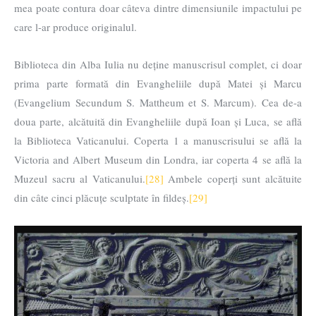
mea poate contura doar câteva dintre dimensiunile impactului pe
care l-ar produce originalul.
Biblioteca din Alba Iulia nu deține manuscrisul complet, ci doar
prima parte formată din Evangheliile după Matei și Marcu
(Evangelium Secundum S. Mattheum et S. Marcum). Cea de-a
doua parte, alcătuită din Evangheliile după Ioan și Luca, se află
la Biblioteca Vaticanului. Coperta 1 a manuscrisului se află la
Victoria and Albert Museum din Londra, iar coperta 4 se află la
Muzeul sacru al Vaticanului.
[28]
Ambele coperți sunt alcătuite
din câte cinci plăcuțe sculptate în fildeș.
[29]