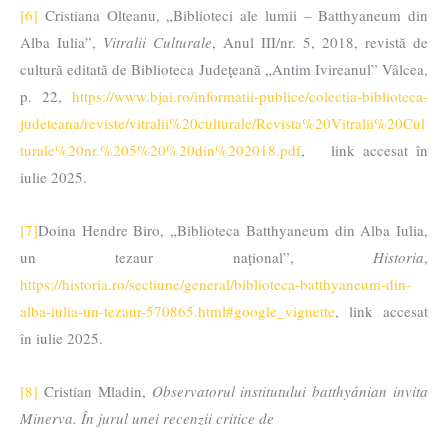
[6]
Cristiana Olteanu, „Biblioteci ale lumii – Batthyaneum din
Alba Iulia”,
Vitralii Culturale
, Anul III/nr. 5, 2018, revistă de
cultură editată de Biblioteca Judeţeană „Antim Ivireanul” Vâlcea,
p. 22,
https://www.bjai.ro/informatii-publice/colectia-biblioteca-
judeteana/reviste/vitralii%20culturale/Revista%20Vitralii%20Cul
turale%20nr.%205%20%20din%202018.pdf
, link accesat în
iulie 2025.
[7]
Doina Hendre Biro, „Biblioteca Batthyaneum din Alba Iulia,
un tezaur național”,
Historia
,
https://historia.ro/sectiune/general/biblioteca-batthyaneum-din-
alba-iulia-un-tezaur-570865.html#google_vignette
, link accesat
în iulie 2025.
[8]
Cristian Mladin,
Observatorul institutului batthyánian invita
Minerva. În jurul unei recenzii critice de