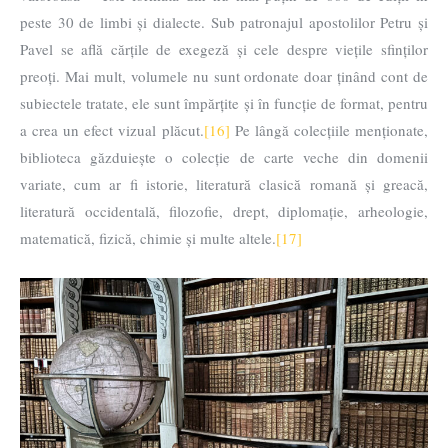
peste 30 de limbi și dialecte. Sub patronajul apostolilor Petru și
Pavel se află cărțile de exegeză și cele despre viețile sfinților
preoți. Mai mult, volumele nu sunt ordonate doar ținând cont de
subiectele tratate, ele sunt împărțite și în funcție de format, pentru
a crea un efect vizual plăcut.
[16]
Pe lângă colecțiile menționate,
biblioteca găzduiește o colecție de carte veche din domenii
variate, cum ar fi istorie, literatură clasică romană și greacă,
literatură occidentală, filozofie, drept, diplomație, arheologie,
matematică, fizică, chimie și multe altele.
[17]