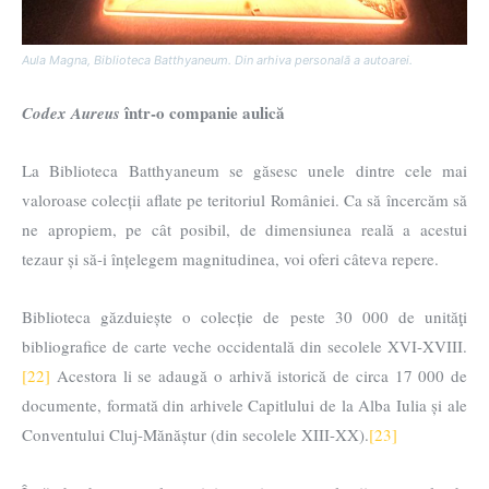
Aula Magna, Biblioteca Batthyaneum. Din arhiva personală a autoarei.
într-o companie aulică
Codex Aureus
La Biblioteca Batthyaneum se găsesc unele dintre cele mai
valoroase colecții aflate pe teritoriul României. Ca să încercăm să
ne apropiem, pe cât posibil, de dimensiunea reală a acestui
tezaur și să-i înțelegem magnitudinea, voi oferi câteva repere.
Biblioteca găzduiește o colecție de peste 30 000 de unităţi
bibliografice de carte veche occidentală din secolele XVI-XVIII.
[22]
Acestora li se adaugă o arhivă istorică de circa 17 000 de
documente, formată din arhivele Capitlului de la Alba Iulia și ale
Conventului Cluj-Mănăștur (din secolele XIII-XX).
[23]