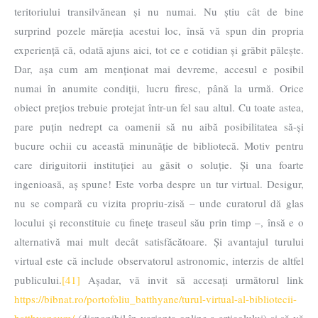
teritoriului transilvănean și nu numai. Nu știu cât de bine
surprind pozele măreția acestui loc, însă vă spun din propria
experiență că, odată ajuns aici, tot ce e cotidian și grăbit pălește.
Dar, așa cum am menționat mai devreme, accesul e posibil
numai în anumite condiții, lucru firesc, până la urmă. Orice
obiect prețios trebuie protejat într-un fel sau altul. Cu toate astea,
pare puțin nedrept ca oamenii să nu aibă posibilitatea să-și
bucure ochii cu această minunăție de bibliotecă. Motiv pentru
care diriguitorii instituției au găsit o soluție. Și una foarte
ingenioasă, aș spune! Este vorba despre un tur virtual. Desigur,
nu se compară cu vizita propriu-zisă – unde curatorul dă glas
locului și reconstituie cu finețe traseul său prin timp –, însă e o
alternativă mai mult decât satisfăcătoare. Și avantajul turului
virtual este că include observatorul astronomic, interzis de altfel
publicului.
[41]
Așadar, vă invit să accesați următorul link
https://bibnat.ro/portofoliu_batthyane/turul-virtual-al-bibliotecii-