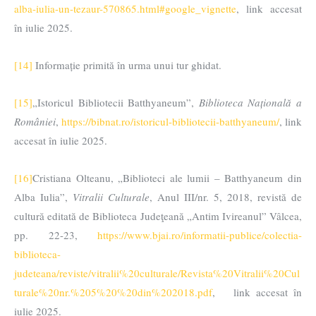
alba-iulia-un-tezaur-570865.html#google_vignette
, link accesat
în iulie 2025.
[14]
Informație primită în urma unui tur ghidat.
[15]
„Istoricul Bibliotecii Batthyaneum”,
Biblioteca Națională a
României
,
https://bibnat.ro/istoricul-bibliotecii-batthyaneum/
, link
accesat în iulie 2025.
[16]
Cristiana Olteanu, „Biblioteci ale lumii – Batthyaneum din
Alba Iulia”,
Vitralii Culturale
, Anul III/nr. 5, 2018, revistă de
cultură editată de Biblioteca Judeţeană „Antim Ivireanul” Vâlcea,
pp. 22-23,
https://www.bjai.ro/informatii-publice/colectia-
biblioteca-
judeteana/reviste/vitralii%20culturale/Revista%20Vitralii%20Cul
turale%20nr.%205%20%20din%202018.pdf
, link accesat în
iulie 2025.