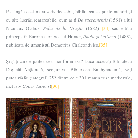
Pe lângă acest manuscris deosebit, biblioteca se poate mândri și
cu alte lucrări remarcabile, cum ar fi
De sacramentis
(1561) a lui
Nicolaus Olahus,
Palia de la Orăștie
(1582)
[34]
sau ediția
princeps în Europa a operei lui Homer,
Iliada și Odiseea
(1488),
publicată de umanistul Demetrius Chalcondyles.
[35]
Și știți care e partea cea mai frumoasă? Dacă accesați Biblioteca
Digitală Națională, secțiunea „Biblioteca Batthyaneum”, veți
putea răsfoi (integral) 252 dintre cele 301 manuscrise medievale,
inclusiv
Codex Aureus
!
[36]