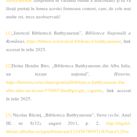
batthyaneum/
(disponibil în varianta online a articolului) și să vă
lăsați purtați în lumea acestei frumoase comori, care, de cele mai
multe ori, trece neobservată!
[1]
„Istoricul Bibliotecii Batthyaneum”,
Biblioteca Națională a
României
,
https://bibnat.ro/istoricul-bibliotecii-batthyaneum/
, link
accesat în iulie 2025.
[2]
Doina Hendre Biro, „Biblioteca Batthyaneum din Alba Iulia,
un tezaur național”,
Historia
,
https://historia.ro/sectiune/general/biblioteca-batthyaneum-din-
alba-iulia-un-tezaur-570865.html#google_vignette
, link accesat
în iulie 2025.
[3]
Nicolae Băciuţ, „Biblioteca Batthyaneum”,
Vatra veche
, Anul
III, nr. 8(32), august 2011, p. 2,
http://digital-
library.ulbsibiu.ro/jspui/bitstream/123456789/971/8/Vatra%20ve