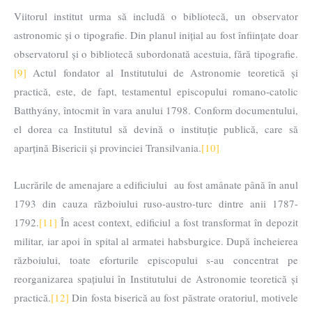
Viitorul institut urma să includă o bibliotecă, un observator
astronomic și o tipografie. Din planul inițial au fost înființate doar
observatorul și o bibliotecă subordonată acestuia, fără tipografie.
[9]
Actul fondator al Institutului de Astronomie teoretică și
practică, este, de fapt, testamentul episcopului romano-catolic
Batthyány, întocmit în vara anului 1798. Conform documentului,
el dorea ca Institutul să devină o instituție publică, care să
aparțină Bisericii și provinciei Transilvania.
[10]
Lucrările de amenajare a edificiului au fost amânate până în anul
1793 din cauza războiului ruso-austro-turc dintre anii 1787-
1792.
[11]
În acest context, edificiul a fost transformat în depozit
militar, iar apoi în spital al armatei habsburgice. După încheierea
războiului, toate eforturile episcopului s-au concentrat pe
reorganizarea spațiului în Institutului de Astronomie teoretică și
practică.
[12]
Din fosta biserică au fost păstrate oratoriul, motivele