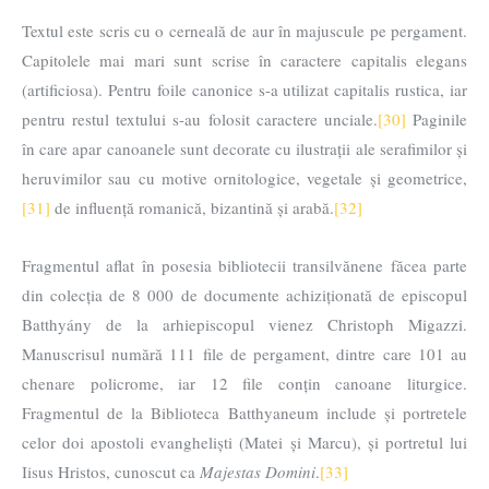
Textul este scris cu o cerneală de aur în majuscule pe pergament.
Capitolele mai mari sunt scrise în caractere capitalis elegans
(artificiosa). Pentru foile canonice s-a utilizat capitalis rustica, iar
pentru restul textului s-au folosit caractere unciale.
[30]
Paginile
în care apar canoanele sunt decorate cu ilustrații ale serafimilor și
heruvimilor sau cu motive ornitologice, vegetale și geometrice,
[31]
de influență romanică, bizantină și arabă.
[32]
Fragmentul aflat în posesia bibliotecii transilvănene făcea parte
din colecția de 8 000 de documente achiziționată de episcopul
Batthyány de la arhiepiscopul vienez Christoph Migazzi.
Manuscrisul numără 111 file de pergament, dintre care 101 au
chenare policrome, iar 12 file conțin canoane liturgice.
Fragmentul de la Biblioteca Batthyaneum include și portretele
celor doi apostoli evangheliști (Matei și Marcu), și portretul lui
Iisus Hristos, cunoscut ca
Majestas Domini
.
[33]