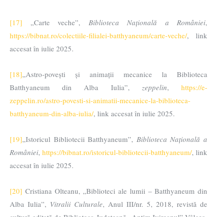
[17]
„Carte veche”,
Biblioteca Națională a României
,
https://bibnat.ro/colectiile-filialei-batthyaneum/carte-veche/
, link
accesat în iulie 2025.
[18]
„Astro-povești și animații mecanice la Biblioteca
Batthyaneum din Alba Iulia”,
zeppelin
,
https://e-
zeppelin.ro/astro-povesti-si-animatii-mecanice-la-biblioteca-
batthyaneum-din-alba-iulia/
, link accesat în iulie 2025.
[19]
„Istoricul Bibliotecii Batthyaneum”,
Biblioteca Națională a
României
,
https://bibnat.ro/istoricul-bibliotecii-batthyaneum/
, link
accesat în iulie 2025.
[20]
Cristiana Olteanu, „Biblioteci ale lumii – Batthyaneum din
Alba Iulia”,
Vitralii Culturale
, Anul III/nr. 5, 2018, revistă de