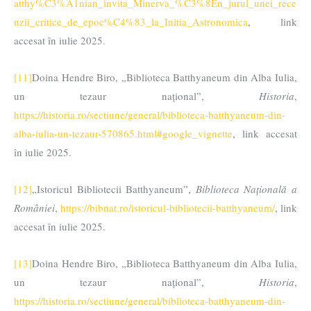
atthy%C3%A1nian_invita_Minerva_%C3%8En_jurul_unei_rece
nzii_critice_de_epoc%C4%83_la_Initia_Astronomica
, link
accesat în iulie 2025.
[11]
Doina Hendre Biro, „Biblioteca Batthyaneum din Alba Iulia,
un tezaur național”,
Historia
,
https://historia.ro/sectiune/general/biblioteca-batthyaneum-din-
alba-iulia-un-tezaur-570865.html#google_vignette
, link accesat
în iulie 2025.
[12]
„Istoricul Bibliotecii Batthyaneum”,
Biblioteca Națională a
României
,
https://bibnat.ro/istoricul-bibliotecii-batthyaneum/
, link
accesat în iulie 2025.
[13]
Doina Hendre Biro, „Biblioteca Batthyaneum din Alba Iulia,
un tezaur național”,
Historia
,
https://historia.ro/sectiune/general/biblioteca-batthyaneum-din-