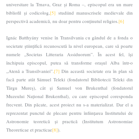
universitare la Trnava, Graz și Roma –, episcopul era un mare
bibliofil și codicolog,
[5]
studiind manuscrisele medievale din
perspectivă academică, nu doar pentru conținutul religios.
[6]
Ignác Batthyány venise în Transilvania cu gândul de a fonda o
societate științifică recunoscută la nivel european, care să poarte
numele „Societas Litteraria Assiduorum”. În acest fel, își
închipuia episcopul, putea să transforme orașul Alba într-o
„Atenă a Transilvaniei”.
[7]
Din această societate era în plan să
facă parte atât Sámuel Teleki (fondatorul Bibliotecii Teleki din
Târgu Mureș), cât și Samuel von Brukenthal (fondatorul
Muzeului Național Brukenthal), cu care episcopul coresponda
frecvent. Din păcate, acest proiect nu s-a materializat. Dar el a
reprezentat punctul de plecare pentru înființarea Institutului de
Astronomie teoretică și practică (Institutum Astronomiae
Theoreticae et practicae
[8]
).