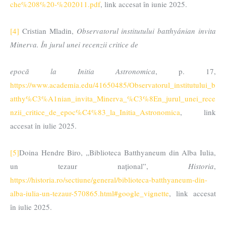
che%208%20-%202011.pdf
, link accesat în iunie 2025.
[4]
Cristian Mladin,
Observatorul institutului batthyánian invita
Minerva. În jurul unei recenzii critice de
epocă la Initia Astronomica
, p. 17,
https://www.academia.edu/41650485/Observatorul_institutului_b
atthy%C3%A1nian_invita_Minerva_%C3%8En_jurul_unei_rece
nzii_critice_de_epoc%C4%83_la_Initia_Astronomica
, link
accesat în iulie 2025.
[5]
Doina Hendre Biro, „Biblioteca Batthyaneum din Alba Iulia,
un tezaur național”,
Historia
,
https://historia.ro/sectiune/general/biblioteca-batthyaneum-din-
alba-iulia-un-tezaur-570865.html#google_vignette
, link accesat
în iulie 2025.