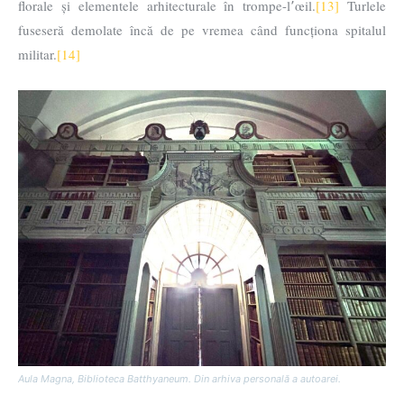
florale și elementele arhitecturale în trompe-l՚œil.
[13]
Turlele
fuseseră demolate încă de pe vremea când funcționa spitalul
militar.
[14]
Aula Magna, Biblioteca Batthyaneum. Din arhiva personală a autoarei.