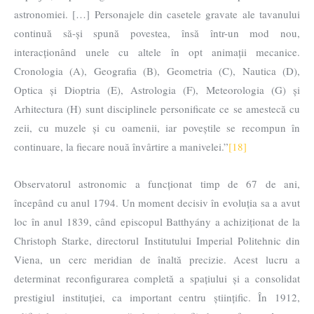
astronomiei. […] Personajele din casetele gravate ale tavanului
continuă să-și spună povestea, însă într-un mod nou,
interacționând unele cu altele în opt animații mecanice.
Cronologia (A), Geografia (B), Geometria (C), Nautica (D),
Optica și Dioptria (E), Astrologia (F), Meteorologia (G) și
Arhitectura (H) sunt disciplinele personificate ce se amestecă cu
zeii, cu muzele și cu oamenii, iar poveștile se recompun în
continuare, la fiecare nouă învârtire a manivelei.”
[18]
Observatorul astronomic a funcționat timp de 67 de ani,
începând cu anul 1794. Un moment decisiv în evoluția sa a avut
loc în anul 1839, când episcopul Batthyány a achiziționat de la
Christoph Starke, directorul Institutului Imperial Politehnic din
Viena, un cerc meridian de înaltă precizie. Acest lucru a
determinat reconfigurarea completă a spațiului și a consolidat
prestigiul instituției, ca important centru științific. În 1912,