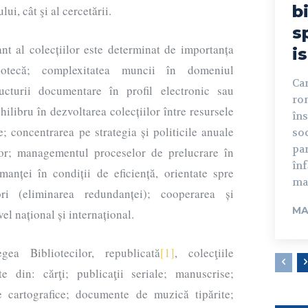
b
ui, cât şi al cercetării.
s
 al colecțiilor este determinat de importanța
is
liotecă; complexitatea muncii în domeniul
Car
ructurii documentare în profil electronic sau
rom
hilibru în dezvoltarea colecțiilor între resursele
în
ce; concentrarea pe strategia și politicile anuale
soc
par
lor; managementul proceselor de prelucrare în
înf
manței în condiții de eficiență, orientate spre
mar
ori (eliminarea redundanței); cooperarea și
MA
vel național și internațional.
ea Bibliotecilor, republicată
[1]
, colecţiile
te din: cărţi; publicaţii seriale; manuscrise;
 cartografice; documente de muzică tipărite;