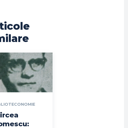
ticole
milare
BLIOTECONOMIE
ircea
omescu: