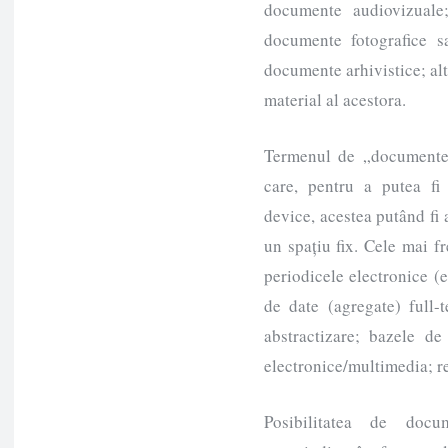
documente audiovizuale
documente fotografice sa
documente arhivistice; al
material al acestora.
Termenul de „documente/
care, pentru a putea fi 
device, acestea putând fi a
un spațiu fix. Cele mai fr
periodicele electronice (e
de date (agregate) full-
abstractizare; bazele de
electronice/multimedia; r
Posibilitatea de docum