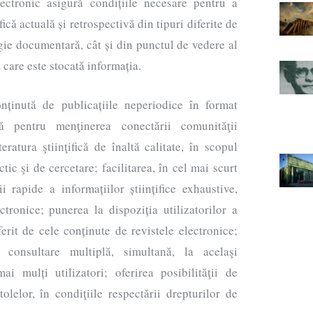
ectronic asigură condițiile necesare pentru a
fică actuală și retrospectivă din tipuri diferite de
gie documentară, cât și din punctul de vedere al
 care este stocată informația.
nținută de publicațiile neperiodice în format
ră pentru menţinerea conectării comunităţii
teratura ştiinţifică de înaltă calitate, în scopul
tic şi de cercetare; facilitarea, în cel mai scurt
i rapide a informațiilor științifice exhaustive,
ectronice; punerea la dispoziția utilizatorilor a
ferit de cele conținute de revistele electronice;
de consultare multiplă, simultană, la acelaşi
i mulți utilizatori; oferirea posibilităţii de
tolelor, în condiţiile respectării drepturilor de