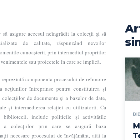
Ar
e să asigure accesul neîngrădit la colecţii şi să
si
cializate de calitate, răspunzând nevoilor
omeniile cunoașterii, prin intermediul propriilor
, evenimentele sau proiectele în care se implică.
 reprezintă componenta procesului de reînnoire
tea acţiunilor întreprinse pentru constituirea şi
 colecţiilor de documente şi a bazelor de date,
ale şi intermedierea relaţiei cu utilizatorii. Ca
BI
ibliotecii, include politicile și activitățile
M
e a colecțiilor prin care se asigură baza
T
aţii necesare procesului de învăţământ, atât la