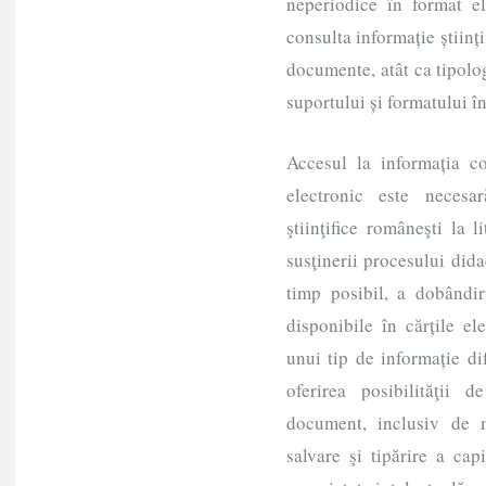
neperiodice în format el
consulta informație științi
documente, atât ca tipolo
suportului și formatului în
Accesul la informația co
electronic este necesa
ştiinţifice româneşti la li
susţinerii procesului didac
timp posibil, a dobândiri
disponibile în cărțile el
unui tip de informație di
oferirea posibilităţii 
document, inclusiv de ma
salvare şi tipărire a capi