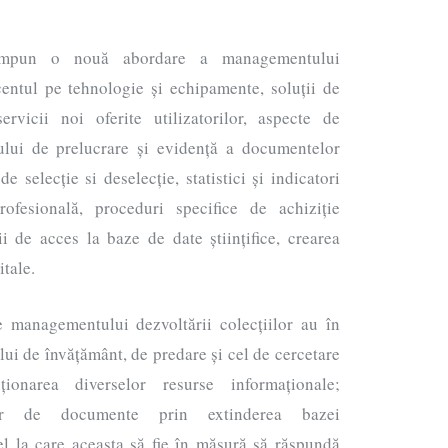
 impun o nouă abordare a managementului
centul pe tehnologie și echipamente, soluții de
servicii noi oferite utilizatorilor, aspecte de
uxului de prelucrare și evidență a documentelor
e selecție si deselecție, statistici și indicatori
rofesională, proceduri specifice de achiziție
i de acces la baze de date științifice, crearea
itale.
le managementului dezvoltării colecțiilor au în
lui de învățământ, de predare și cel de cercetare
ționarea diverselor resurse informaționale;
iilor de documente prin extinderea bazei
el la care aceasta să fie în măsură să răspundă