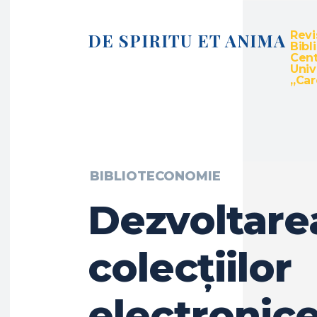
Revi
DE SPIRITU ET ANIMA
Bibl
Cent
Univ
„Caro
BIBLIOTECONOMIE
Dezvoltare
colecțiilor
electronice