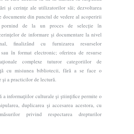
ri și cerințe ale utilizatorilor săi; dezvoltarea
 de documente din punctul de vedere al acoperirii
i, pornind de la un proces de selecție în
cerințelor de informare și documentare la nivel
onal, finalizând cu furnizarea resurselor
 sau în format electronic; oferirea de resurse
aționale complexe tuturor categoriilor de
nță cu misiunea bibliotecii, fără a se face o
 și a practicilor de lectură.
a informaţiilor culturale şi ştiinţifice permite o
nipularea, duplicarea şi accesarea acestora, cu
 măsurilor privind respectarea drepturilor