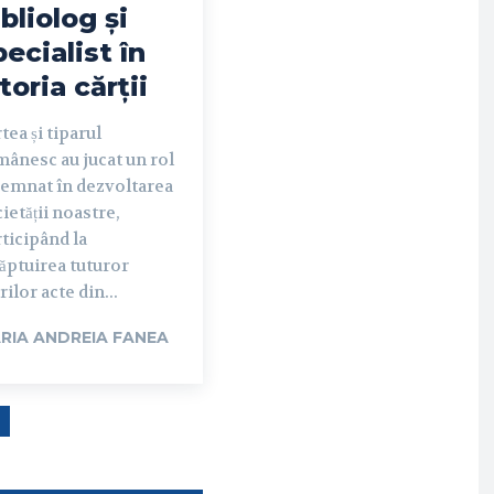
ibliolog și
pecialist în
toria cărții
tea și tiparul
ânesc au jucat un rol
semnat în dezvoltarea
ietății noastre,
ticipând la
ăptuirea tuturor
ilor acte din...
RIA ANDREIA FANEA