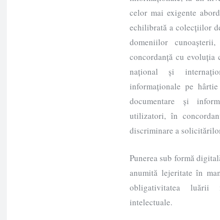
celor mai exigente abordă
echilibrată a colecțiilor
domeniilor cunoașteri
concordanță cu evoluția 
național și internați
informaționale pe hârtie
documentare și inform
utilizatori, în concorda
discriminare a solicitărilor
Punerea sub formă digitală 
anumită lejeritate în ma
obligativitatea luării
intelectuale.