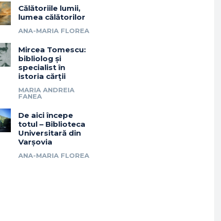
Călătoriile lumii,
lumea călătorilor
ANA-MARIA FLOREA
Mircea Tomescu:
bibliolog și
specialist în
istoria cărții
MARIA ANDREIA
FANEA
De aici începe
totul – Biblioteca
Universitară din
Varșovia
ANA-MARIA FLOREA