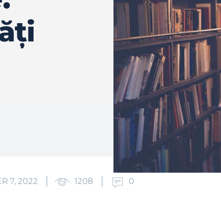
ăți
 7, 2022
1208
0