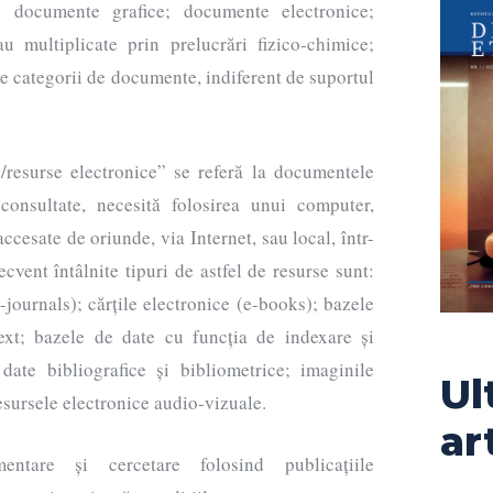
; documente grafice; documente electronice;
u multiplicate prin prelucrări fizico-chimice;
te categorii de documente, indiferent de suportul
resurse electronice” se referă la documentele
consultate, necesită folosirea unui computer,
ccesate de oriunde, via Internet, sau local, într-
ecvent întâlnite tipuri de astfel de resurse sunt:
-journals); cărțile electronice (e-books); bazele
text; bazele de date cu funcția de indexare și
 date bibliografice și bibliometrice; imaginile
Ul
esursele electronice audio-vizuale.
ar
entare și cercetare folosind publicațiile