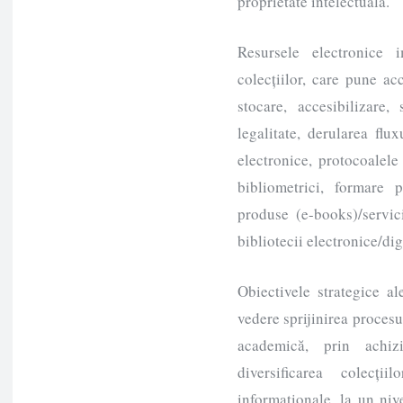
proprietate intelectuală.
Resursele electronice
colecțiilor, care pune ac
stocare, accesibilizare, 
legalitate, derularea fl
electronice, protocoalele d
bibliometrici, formare p
produse (e-books)/servici
bibliotecii electronice/dig
Obiectivele strategice a
vedere sprijinirea procesu
academică, prin achizi
diversificarea colecț
informaționale, la un niv