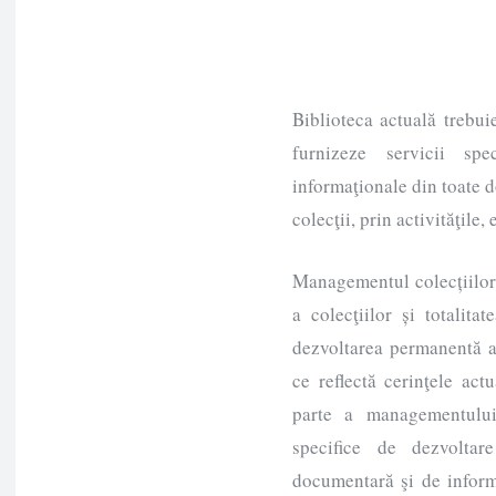
Biblioteca actuală trebui
furnizeze servicii spe
informaţionale din toate d
colecţii, prin activităţile
Managementul colecțiilor
a colecţiilor și totalita
dezvoltarea permanentă a
ce reflectă cerinţele actu
parte a managementului b
specifice de dezvoltar
documentară şi de inform