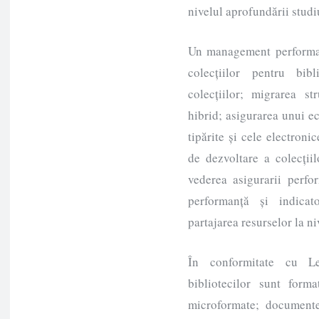
nivelul aprofundării studiul
Un management performant
colecțiilor pentru bib
colecțiilor; migrarea st
hibrid; asigurarea unui ec
tipărite și cele electroni
de dezvoltare a colecții
vederea asigurarii perfor
performanță și indicat
partajarea resurselor la ni
În conformitate cu Leg
bibliotecilor sunt forma
microformate; documente