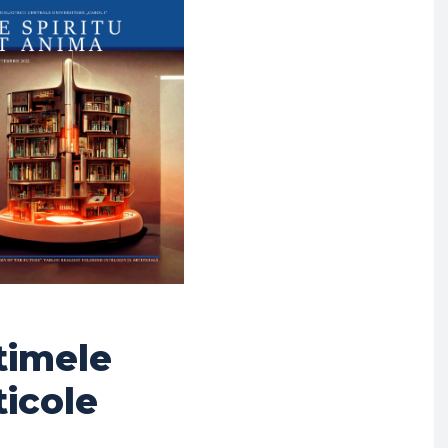
timele
ticole