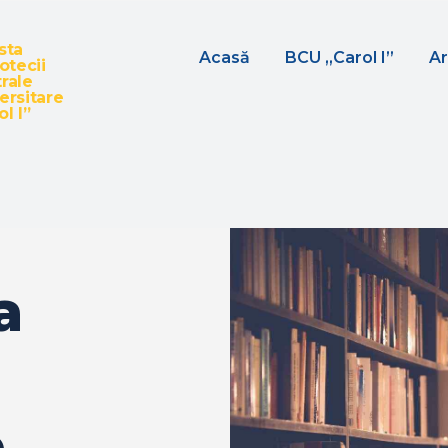
sta
Acasă
BCU „Carol I”
Ar
iotecii
rale
ersitare
l I”
a
.