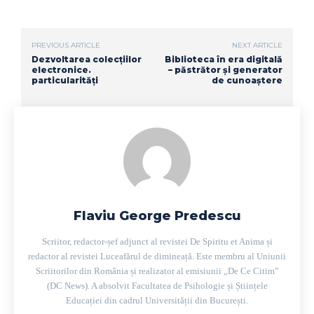
PREVIOUS ARTICLE
NEXT ARTICLE
Dezvoltarea colecțiilor
Biblioteca în era digitală
electronice.
– păstrător și generator
particularități
de cunoaștere
Flaviu George Predescu
Scriitor, redactor-șef adjunct al revistei De Spiritu et Anima și
redactor al revistei Luceafărul de dimineață. Este membru al Uniunii
Scriitorilor din România și realizator al emisiunii „De Ce Citim”
(DC News). A absolvit Facultatea de Psihologie și Științele
Educației din cadrul Universității din București.