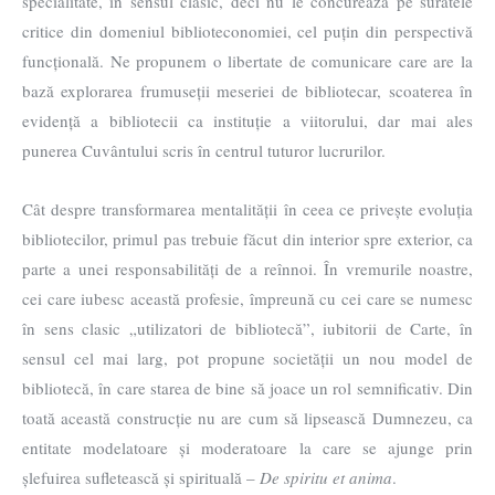
specialitate, în sensul clasic, deci nu le concurează pe suratele
critice din domeniul biblioteconomiei, cel puțin din perspectivă
funcțională. Ne propunem o libertate de comunicare care are la
bază explorarea frumuseții meseriei de bibliotecar, scoaterea în
evidență a bibliotecii ca instituție a viitorului, dar mai ales
punerea Cuvântului scris în centrul tuturor lucrurilor.
Cât despre transformarea mentalității în ceea ce privește evoluția
bibliotecilor, primul pas trebuie făcut din interior spre exterior, ca
parte a unei responsabilități de a reînnoi. În vremurile noastre,
cei care iubesc această profesie, împreună cu cei care se numesc
în sens clasic „utilizatori de bibliotecă”, iubitorii de Carte, în
sensul cel mai larg, pot propune societății un nou model de
bibliotecă, în care starea de bine să joace un rol semnificativ. Din
toată această construcție nu are cum să lipsească Dumnezeu, ca
entitate modelatoare și moderatoare la care se ajunge prin
șlefuirea sufletească și spirituală –
De spiritu et anima
.