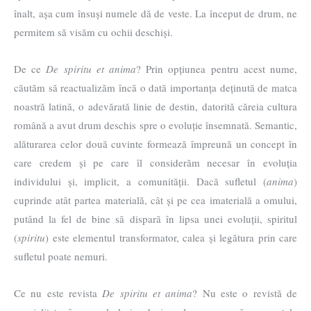
înalt, așa cum însuși numele dă de veste. La început de drum, ne
permitem să visăm cu ochii deschiși.
De ce
De spiritu et anima
? Prin opțiunea pentru acest nume,
căutăm să reactualizăm încă o dată importanța deținută de matca
noastră latină, o adevărată linie de destin, datorită căreia cultura
română a avut drum deschis spre o evoluție însemnată. Semantic,
alăturarea celor două cuvinte formează împreună un concept în
care credem și pe care îl considerăm necesar în evoluția
individului și, implicit, a comunității. Dacă sufletul (
anima
)
cuprinde atât partea materială, cât și pe cea imaterială a omului,
putând la fel de bine să dispară în lipsa unei evoluții, spiritul
(
spiritu
) este elementul transformator, calea și legătura prin care
sufletul poate nemuri.
Ce nu este revista
De spiritu et anima
? Nu este o revistă de