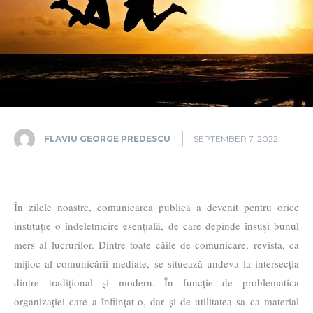
FLAVIU GEORGE PREDESCU
SEPTEMBER 7, 2022
În zilele noastre, comunicarea publică a devenit pentru orice
instituție o îndeletnicire esențială, de care depinde însuși bunul
mers al lucrurilor. Dintre toate căile de comunicare, revista, ca
mijloc al comunicării mediate, se situează undeva la intersecția
dintre tradițional și modern. În funcție de problematica
organizației care a înființat-o, dar și de utilitatea sa ca material