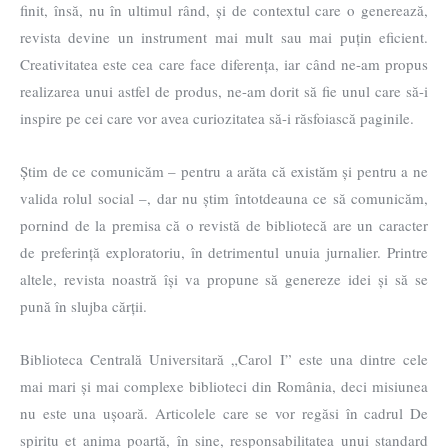
finit, însă, nu în ultimul rând, și de contextul care o generează,
revista devine un instrument mai mult sau mai puțin eficient.
Creativitatea este cea care face diferența, iar când ne-am propus
realizarea unui astfel de produs, ne-am dorit să fie unul care să-i
inspire pe cei care vor avea curiozitatea să-i răsfoiască paginile.
Știm de ce comunicăm – pentru a arăta că existăm și pentru a ne
valida rolul social –, dar nu știm întotdeauna ce să comunicăm,
pornind de la premisa că o revistă de bibliotecă are un caracter
de preferință exploratoriu, în detrimentul unuia jurnalier. Printre
altele, revista noastră își va propune să genereze idei și să se
pună în slujba cărții.
Biblioteca Centrală Universitară „Carol I” este una dintre cele
mai mari și mai complexe biblioteci din România, deci misiunea
nu este una ușoară. Articolele care se vor regăsi în cadrul De
spiritu et anima poartă, în sine, responsabilitatea unui standard