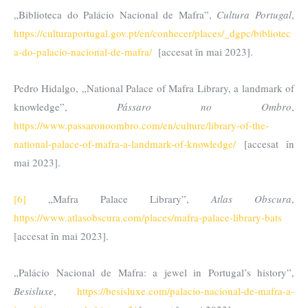
„Biblioteca do Palácio Nacional de Mafra”,
Cultura Portugal
,
https://culturaportugal.gov.pt/en/conhecer/places/_dgpc/bibliotec
a-do-palacio-nacional-de-mafra/
[accesat în mai 2023].
Pedro Hidalgo, „National Palace of Mafra Library, a landmark of
knowledge”,
Pássaro no Ombro
,
https://www.passaronoombro.com/en/culture/library-of-the-
national-palace-of-mafra-a-landmark-of-knowledge/
[accesat în
mai 2023].
[6]
„Mafra Palace Library”,
Atlas Obscura
,
https://www.atlasobscura.com/places/mafra-palace-library-bats
[accesat în mai 2023].
„Palácio Nacional de Mafra: a jewel in Portugal’s history”,
Besisluxe
,
https://besisluxe.com/palacio-nacional-de-mafra-a-