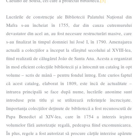
Caetano de Sousa, cel care a proiectat biblioteca.
[3]
Lucrările de construcție ale Bibliotecii Palatului Național din
Mafra s-au încheiat în 1755, dar din cauza cutremurului
devastator din acel an, au fost necesare restructurări masive, care
s-au finalizat în timpul domniei lui José I, în 1790. Amenajarea
actuală a colecțiilor a început la sfârșitul secolului al XVIII-lea,
fiind realizată de călugărul João de Santa Ana. Acesta a organizat
în mod eficient colecțiile bibliotecii și a întocmit un catalog în opt
volume – scris de mână – pentru fondul întreg. Este curios faptul
că acest catalog, elaborat în 1809, este încă de actualitate –
intrarea principală se face după nume, lucrările anonime sunt
introduse prin titlu și se utilizează referințele încrucișate.
Importanța colecțiilor deținute de bibliotecă a fost recunoscută de
Papa Benedict al XIV-lea, care în 1754 a interzis ieșirea
volumelor fără autorizație regală, pedeapsa fiind excomunicarea.
În plus, regele a fost autorizat să procure cărțile interzise apărute