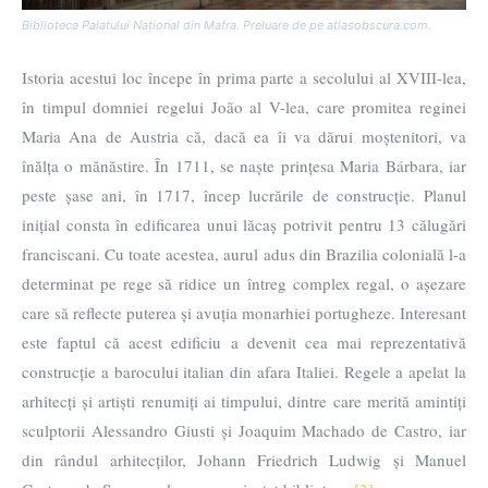
Biblioteca Palatului Național din Mafra. Preluare de pe atlasobscura.com.
Istoria acestui loc începe în prima parte a secolului al XVIII-lea,
în timpul domniei regelui João al V-lea, care promitea reginei
Maria Ana de Austria că, dacă ea îi va dărui moștenitori, va
înălța o mănăstire. În 1711, se naște prințesa Maria Bárbara, iar
peste șase ani, în 1717, încep lucrările de construcție. Planul
inițial consta în edificarea unui lăcaș potrivit pentru 13 călugări
franciscani. Cu toate acestea, aurul adus din Brazilia colonială l-a
determinat pe rege să ridice un întreg complex regal, o așezare
care să reflecte puterea și avuția monarhiei portugheze. Interesant
este faptul că acest edificiu a devenit cea mai reprezentativă
construcție a barocului italian din afara Italiei. Regele a apelat la
arhitecți și artiști renumiți ai timpului, dintre care merită amintiți
sculptorii Alessandro Giusti și Joaquim Machado de Castro, iar
din rândul arhitecților, Johann Friedrich Ludwig și Manuel