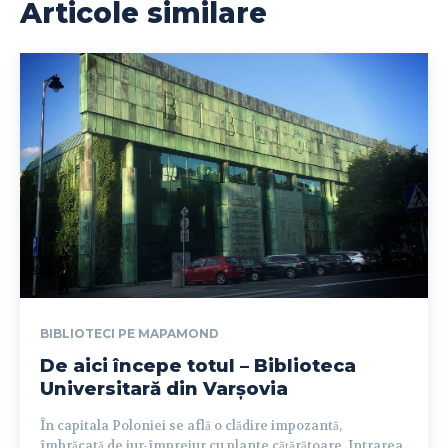
Articole similare
BIBLIOTECI PE MAPAMOND
De aici începe totul – Biblioteca
Universitară din Varșovia
În capitala Poloniei se află o clădire impozantă,
îmbrăcată de jur-împrejur cu plante cățărătoare. Intrarea