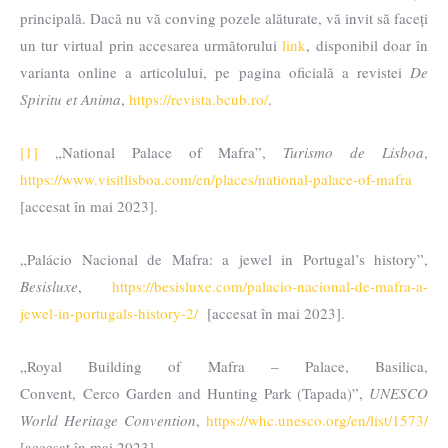
principală. Dacă nu vă conving pozele alăturate, vă invit să faceți
un tur virtual prin accesarea următorului
link
, disponibil doar în
varianta online a articolului, pe pagina oficială a revistei
De
Spiritu et Anima
,
https://revista.bcub.ro/
.
[1]
„National Palace of Mafra”,
Turismo de Lisboa
,
https://www.visitlisboa.com/en/places/national-palace-of-mafra
[accesat în mai 2023].
„Palácio Nacional de Mafra: a jewel in Portugal’s history”,
Besisluxe
,
https://besisluxe.com/palacio-nacional-de-mafra-a-
jewel-in-portugals-history-2/
[accesat în mai 2023].
„Royal Building of Mafra – Palace, Basilica,
Convent, Cerco Garden and Hunting Park (Tapada)”,
UNESCO
World Heritage Convention
,
https://whc.unesco.org/en/list/1573/
[accesat în mai 2023].