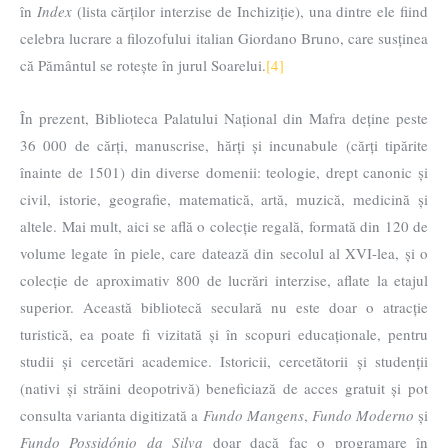
în
Index
(lista cărților interzise de Inchiziție), una dintre ele fiind
celebra lucrare a filozofului italian Giordano Bruno, care susținea
că Pământul se rotește în jurul Soarelui.
[4]
În prezent, Biblioteca Palatului Național din Mafra deține peste
36 000 de cărți, manuscrise, hărți și incunabule (cărți tipărite
înainte de 1501) din diverse domenii: teologie, drept canonic și
civil, istorie, geografie, matematică, artă, muzică, medicină și
altele. Mai mult, aici se află o colecție regală, formată din 120 de
volume legate în piele, care datează din secolul al XVI-lea, și o
colecție de aproximativ 800 de lucrări interzise, aflate la etajul
superior. Această bibliotecă seculară nu este doar o atracție
turistică, ea poate fi vizitată și în scopuri educaționale, pentru
studii și cercetări academice. Istoricii, cercetătorii și studenții
(nativi și străini deopotrivă) beneficiază de acces gratuit și pot
consulta varianta digitizată a
Fundo Mangens
,
F
undo Moderno
și
Fundo Possidónio da Silva
doar dacă fac o programare în