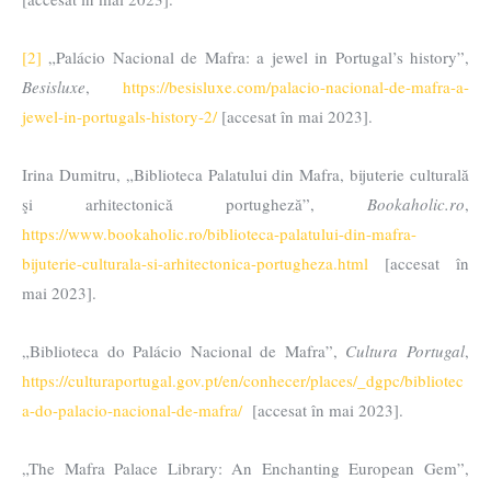
[2]
„Palácio Nacional de Mafra: a jewel in Portugal’s history”,
Besisluxe
,
https://besisluxe.com/palacio-nacional-de-mafra-a-
jewel-in-portugals-history-2/
[accesat în mai 2023].
Irina Dumitru, „Biblioteca Palatului din Mafra, bijuterie culturală
şi arhitectonică portugheză”,
Bookaholic.ro
,
https://www.bookaholic.ro/biblioteca-palatului-din-mafra-
bijuterie-culturala-si-arhitectonica-portugheza.html
[accesat în
mai 2023].
„Biblioteca do Palácio Nacional de Mafra”,
Cultura Portugal
,
https://culturaportugal.gov.pt/en/conhecer/places/_dgpc/bibliotec
a-do-palacio-nacional-de-mafra/
[accesat în mai 2023].
„The Mafra Palace Library: An Enchanting European Gem”,