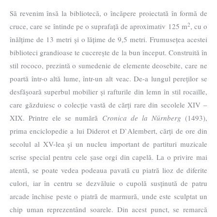
Să revenim însă la bibliotecă, o încăpere proiectată în formă de
2
cruce, care se întinde pe o suprafață de aproximativ 125 m
, cu o
înălțime de 13 metri și o lățime de 9,5 metri. Frumusețea acestei
biblioteci grandioase te cucerește de la bun început. Construită în
stil rococo, prezintă o sumedenie de elemente deosebite, care ne
poartă într-o altă lume, într-un alt veac. De-a lungul pereților se
desfășoară superbul mobilier și rafturile din lemn în stil rocaille,
care găzduiesc o colecție vastă de cărți rare din secolele XIV –
XIX. Printre ele se numără
Cronica de la Nürnberg
(1493),
prima enciclopedie a lui Diderot et D`Alembert, cărți de ore din
secolul al XV-lea și un nucleu important de partituri muzicale
scrise special pentru cele șase orgi din capelă. La o privire mai
atentă, se poate vedea podeaua pavată cu piatră lioz de diferite
culori, iar în centru se dezvăluie o cupolă susținută de patru
arcade închise peste o piatră de marmură, unde este sculptat un
chip uman reprezentând soarele. Din acest punct, se remarcă