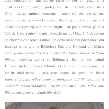
ascunzătoarea lor, din spatele rafturilor sau din grădină, și
„patrulează” biblioteca, protejând-o de insectele care atacă
hârtia. Aceste animale nocturne locuiesc aici de sute de ani,
nimeni nu mai știe exact de când, dar se pare că este o metodă
eficace de a proteja cărțile: un singur liliac poate devora până la
500 de insecte într-o noapte. Această metodă bizară, însă extrem
de eficientă este folosită numai de două biblioteci portugheze din
întreaga lume, anume Biblioteca Palatului Național din Mafra,
unde găsim specia
Plecotus auritus
(
the brown long-eared bat/
liliacul urecheat brun
) și Biblioteca Joanina din cadrul
Universității Coimbra – o bibliotecă la fel de frumoasă, construită
tot în stilul baroc –, care este locuită de specia de lilieci
Pipistrellus pipistrellus
(
common pipistrelle bat/
liliacul pitic
) și
Tadarida teniotis/Tadarida insignis
(
European free-tailed bat/
liliacul european cu coadă liberă
).
[6]