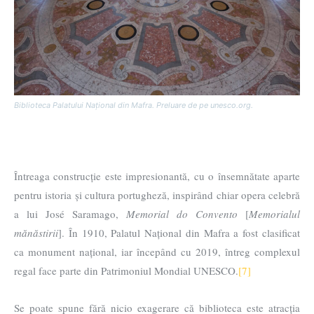
Biblioteca Palatului Național din Mafra. Preluare de pe unesco.org.
Întreaga construcție este impresionantă, cu o însemnătate aparte
pentru istoria și cultura portugheză, inspirând chiar opera celebră
a lui José Saramago,
Memorial do Convento
[
Memorialul
mănăstirii
]. În 1910, Palatul Național din Mafra a fost clasificat
ca monument național, iar începând cu 2019, întreg complexul
regal face parte din Patrimoniul Mondial UNESCO.
[7]
Se poate spune fără nicio exagerare că biblioteca este atracția