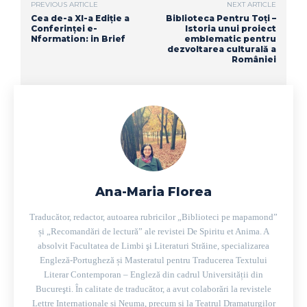
PREVIOUS ARTICLE
NEXT ARTICLE
Cea de-a XI-a Ediție a
Biblioteca Pentru Toți –
Conferinței e-
Istoria unui proiect
Nformation: in Brief
emblematic pentru
dezvoltarea culturală a
României
Ana-Maria Florea
Traducător, redactor, autoarea rubricilor „Biblioteci pe mapamond”
și „Recomandări de lectură” ale revistei De Spiritu et Anima. A
absolvit Facultatea de Limbi şi Literaturi Străine, specializarea
Engleză-Portugheză și Masteratul pentru Traducerea Textului
Literar Contemporan – Engleză din cadrul Universității din
Bucureşti. În calitate de traducător, a avut colaborări la revistele
Lettre Internationale și Neuma, precum și la Teatrul Dramaturgilor