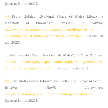
[accesat în mai 2023].
[4]
Pedro Hidalgo, „National Palace of Mafra Library, a
landmark of knowledge”,
Pássaro no Ombro
,
https://www.passaronoombro.com/en/culture/library-of-the-
national-palace-of-mafra-a-landmark-of-knowledge/
[accesat în
mai 2023].
„Biblioteca do Palácio Nacional de Mafra”,
Cultura Portugal
,
https://culturaportugal.gov.pt/en/conhecer/places/_dgpc/bibliotec
a-do-palacio-nacional-de-mafra/
[accesat în mai 2023].
[5]
„The Mafra Palace Library: An Enchanting European Gem”,
Ericeira Family Adventures
,
https://ericeirafamilyadventures.com/mafra-palace-library/
[accesat în mai 2023].