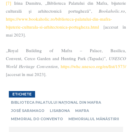
[7]
Irina Dumitru, „Biblioteca Palatului din Mafra, bijuterie
culturală şi arhitectonică portugheză”,
Bookaholic.ro
,
https://www.bookaholic.ro/biblioteca-palatului-din-mafra-
bijuterie-culturala-si-arhitectonica-portugheza.html
[accesat în
mai 2023].
„Royal Building of Mafra – Palace, Basilica,
Convent, Cerco Garden and Hunting Park (Tapada)”,
UNESCO
World Heritage Convention
,
https://whc.unesco.org/en/list/1573/
[accesat în mai 2023].
ETICHETE
BIBLIOTECA PALATULUI NAȚIONAL DIN MAFRA
JOSÉ SARAMAGO
LISABONA
MAFRA
MEMORIAL DO CONVENTO
MEMORIALUL MĂNĂSTIRII