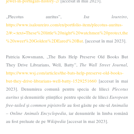
jewel-in-portugals-history-2/
[accesat în mai 2023].
„Plecotus auritus”,
Isa loureiro
,
https://www.isaloureiro.com/en/portfolio-item/plecotus-auritus-
2/#:~:text=These%20little%20night%20watchmen%20protect,the
%20sweet%20Golden%2DEared%20Bat
. [accesat în mai 2023].
Patricia Kowsmann, „The Bats Help Preserve Old Books But
They Drive Librarians, Well, Batty”,
The Wall Street Journal
,
https://www.wsj.com/articles/the-bats-help-preserve-old-books-
but-they-drive-librarians-well-batty-1529251660
[accesat în mai
2023]. Denumirea comună pentru specia de lilieci
Plecotus
auritus
și denumirile științifice pentru speciile de lilieci
European
free-tailed
și
common pipistrelle
au fost găsite pe site-ul
Animalia
– Online Animals Encyclopedia
, iar denumirile în limba română
au fost preluate de pe
Wikipedia
[accesat în mai 2023].