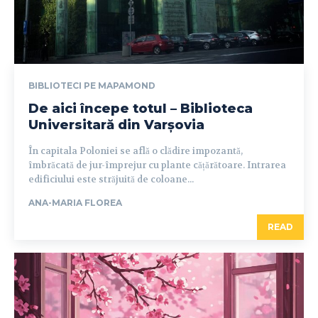
BIBLIOTECI PE MAPAMOND
De aici începe totul – Biblioteca
Universitară din Varșovia
În capitala Poloniei se află o clădire impozantă,
îmbrăcată de jur-împrejur cu plante cățărătoare. Intrarea
edificiului este străjuită de coloane...
ANA-MARIA FLOREA
READ