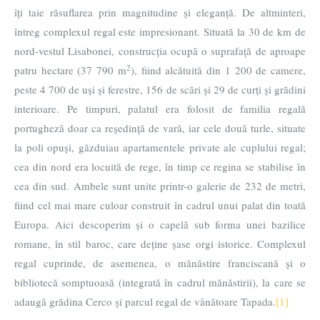
îți taie răsuflarea prin magnitudine și eleganță. De altminteri,
întreg complexul regal este impresionant. Situată la 30 de km de
nord-vestul Lisabonei, construcția ocupă o suprafață de aproape
2
patru hectare (37 790 m
), fiind alcătuită din 1 200 de camere,
peste 4 700 de uși și ferestre, 156 de scări și 29 de curți și grădini
interioare. Pe timpuri, palatul era folosit de familia regală
portugheză doar ca reședință de vară, iar cele două turle, situate
la poli opuși, găzduiau apartamentele private ale cuplului regal;
cea din nord era locuită de rege, în timp ce regina se stabilise în
cea din sud. Ambele sunt unite printr-o galerie de 232 de metri,
fiind cel mai mare culoar construit în cadrul unui palat din toată
Europa. Aici descoperim și o capelă sub forma unei bazilice
romane, în stil baroc, care deține șase orgi istorice. Complexul
regal cuprinde, de asemenea, o mănăstire franciscană și o
bibliotecă somptuoasă (integrată în cadrul mănăstirii), la care se
adaugă grădina Cerco şi parcul regal de vânătoare Tapada.
[1]