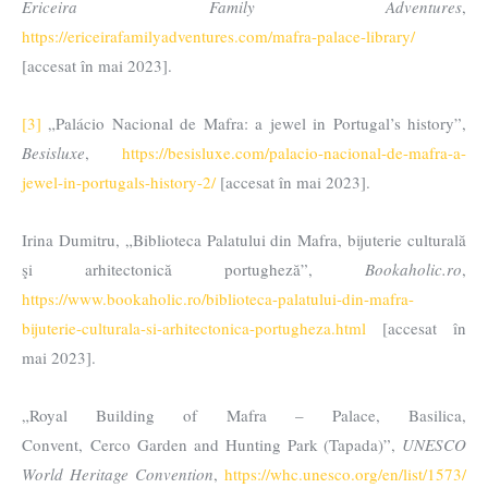
Ericeira Family Adventures
,
https://ericeirafamilyadventures.com/mafra-palace-library/
[accesat în mai 2023].
[3]
„Palácio Nacional de Mafra: a jewel in Portugal’s history”,
Besisluxe
,
https://besisluxe.com/palacio-nacional-de-mafra-a-
jewel-in-portugals-history-2/
[accesat în mai 2023].
Irina Dumitru, „Biblioteca Palatului din Mafra, bijuterie culturală
şi arhitectonică portugheză”,
Bookaholic.ro
,
https://www.bookaholic.ro/biblioteca-palatului-din-mafra-
bijuterie-culturala-si-arhitectonica-portugheza.html
[accesat în
mai 2023].
„Royal Building of Mafra – Palace, Basilica,
Convent, Cerco Garden and Hunting Park (Tapada)”,
UNESCO
World Heritage Convention
,
https://whc.unesco.org/en/list/1573/