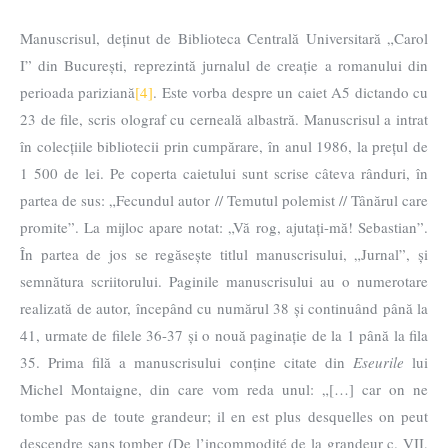
Manuscrisul, deținut de Biblioteca Centrală Universitară „Carol
I” din București, reprezintă jurnalul de creație a romanului din
perioada pariziană
[4]
. Este vorba despre un caiet A5 dictando cu
23 de file, scris olograf cu cerneală albastră. Manuscrisul a intrat
în colecțiile bibliotecii prin cumpărare, în anul 1986, la prețul de
1 500 de lei. Pe coperta caietului sunt scrise câteva rânduri, în
partea de sus: „Fecundul autor // Temutul polemist // Tânărul care
promite”. La mijloc apare notat: „Vă rog, ajutați-mă! Sebastian”.
În partea de jos se regăsește titlul manuscrisului, „Jurnal”, și
semnătura scriitorului. Paginile manuscrisului au o numerotare
realizată de autor, începând cu numărul 38 și continuând până la
41, urmate de filele 36-37 și o nouă paginație de la 1 până la fila
35. Prima filă a manuscrisului conține citate din
Eseurile
lui
Michel Montaigne, din care vom reda unul: „[…] car on ne
tombe pas de toute grandeur; il en est plus desquelles on peut
descendre sans tomber (De l’incommodité de la grandeur c. VII,