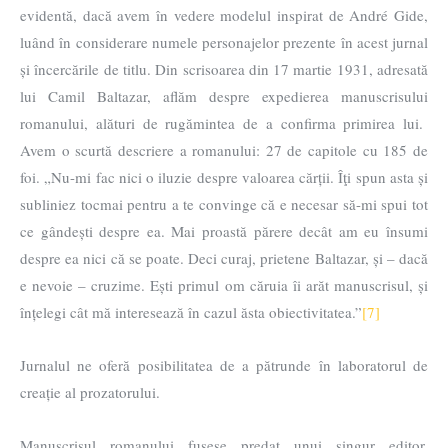
evidentă, dacă avem în vedere modelul inspirat de André Gide,
luând în considerare numele personajelor prezente în acest jurnal
și încercările de titlu. Din scrisoarea din 17 martie 1931, adresată
lui Camil Baltazar, aflăm despre expedierea manuscrisului
romanului, alături de rugămintea de a confirma primirea lui.
Avem o scurtă descriere a romanului: 27 de capitole cu 185 de
foi. „Nu-mi fac nici o iluzie despre valoarea cărții. Îţi spun asta și
subliniez tocmai pentru a te convinge că e necesar să-mi spui tot
ce gândești despre ea. Mai proastă părere decât am eu însumi
despre ea nici că se poate. Deci curaj, prietene Baltazar, și – dacă
e nevoie – cruzime. Ești primul om căruia îi arăt manuscrisul, și
înțelegi cât mă interesează în cazul ăsta obiectivitatea.”
[7]
Jurnalul ne oferă posibilitatea de a pătrunde în laboratorul de
creație al prozatorului.
Manuscrisul romanului fusese predat unui singur editor,