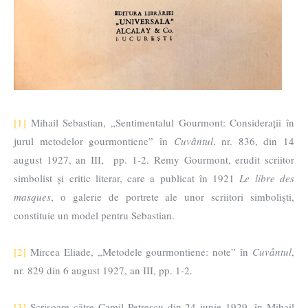
[1]
Mihail Sebastian, „Sentimentalul Gourmont: Considerații în
jurul metodelor gourmontiene” în
Cuvântul
, nr. 836, din 14
august 1927, an III, pp. 1-2. Remy Gourmont, erudit scriitor
simbolist și critic literar, care a publicat în 1921
Le libre des
masques
, o galerie de portrete ale unor scriitori simboliști,
constituie un model pentru Sebastian.
[2]
Mircea Eliade, „Metodele gourmontiene: note” în
Cuvântul
,
nr. 829 din 6 august 1927, an III, pp. 1-2.
[3]
Scrisoare către Camil Petrescu din 24 iunie 1929, în Mihail