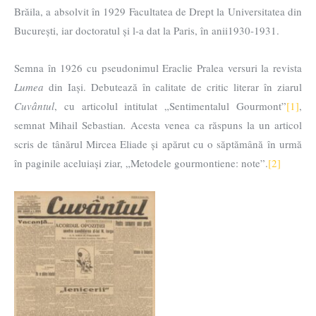
Brăila, a absolvit în 1929 Facultatea de Drept la Universitatea din
București, iar doctoratul și l-a dat la Paris, în anii1930-1931.
Semna în 1926 cu pseudonimul Eraclie Pralea versuri la revista
Lumea
din Iași. Debutează în calitate de critic literar în ziarul
Cuvântul
, cu articolul intitulat „Sentimentalul Gourmont”
[1]
,
semnat Mihail Sebastian
.
Acesta venea ca răspuns la un articol
scris de tânărul Mircea Eliade și apărut cu o săptămână în urmă
în paginile aceluiași ziar, „Metodele gourmontiene: note”.
[2]