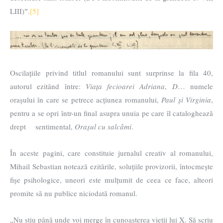
LIII)ˮ.
[5]
Oscilațiile privind titlul romanului sunt surprinse la fila 40,
autorul ezitând între:
Viața fecioarei Adriana
,
D
… numele
orașului în care se petrece acțiunea romanului,
Paul și Virginia
,
pentru a se opri într-un final asupra unuia pe care îl cataloghează
drept sentimental,
Orașul cu salcâmi
.
În aceste pagini, care constituie jurnalul creativ al romanului,
Mihail Sebastian notează ezitările, soluțiile provizorii, întocmește
fișe psihologice, uneori este mulțumit de ceea ce face, alteori
promite să nu publice niciodată romanul.
„Nu știu până unde voi merge în cunoașterea vieții lui X. Să scriu