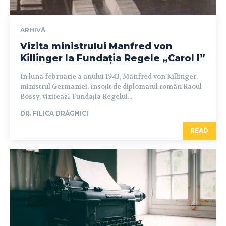
ARHIVĂ
Vizita ministrului Manfred von
Killinger la Fundația Regele „Carol I”
În luna februarie a anului 1943, Manfred von Killinger,
ministrul Germaniei, însoțit de diplomatul român Raoul
Bossy, vizitează Fundația Regelui...
DR. FILICA DRĂGHICI
READ