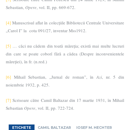
Sebastian,
Opere
, vol. II, pp. 669-672.
[4]
Manuscrisul aflat în colecțiile Bibliotecii Centrale Universitare
„Carol I” la cota 091/27, inventar Mss1912.
[5]
… căci nu cădem din toată măreția; există mai multe lucruri
din care se poate coborî fără a cădea (Despre inconvenientele
măreției), în fr. (n.red.)
[6]
Mihail Sebastian, „Jurnal de roman”, în
Azi
, nr. 5 din
noiembrie 1932, p. 425.
[7]
Scrisoare către Camil Baltazar din 17 martie 1931, în Mihail
Sebastian
Opere
, vol. II, pp. 722-724.
ETICHETE
CAMIL BALTAZAR
IOSEF M. HECHTER