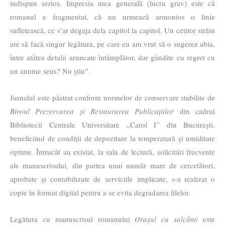
indispun serios. Impresia mea generală (lucru grav) este că
romanul e fragmentat, că nu urmează armonios o linie
sufletească, ce s’ar degaja dela capitol la capitol. Un cetitor străin
are să facă singur legătura, pe care eu am vrut să o sugerez abia,
între atâtea detalii aruncate întâmplător, dar gândite cu regret cu
un anume sens? Nu știu”.
Jurnalul este păstrat conform normelor de conservare stabilite de
Biroul
Prezervarea și Restaurarea Publicațiilor
din cadrul
Bibliotecii Centrale Universitare „Carol I” din București,
beneficiind de condiții de depozitare la temperatură și umiditate
optime. Întrucât au existat, la sala de lectură, solicitări frecvente
ale manuscrisului, din partea unui număr mare de cercetători,
aprobate și contabilizate de serviciile implicate, s-a realizat o
copie în format digital pentru a se evita degradarea filelor.
Legătura cu manuscrisul romanului
Orașul cu salcâmi
este