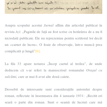
Asupra scopului acestui
Jurnal
aflăm din articolul publicat în
revista
Azi
: „Paginile de față au fost scrise cu hotărârea de a nu fi
niciodată publicate. Ele nu reprezentau pentru scriitorul lor decât
un «carnet de lucru». O foaie de observație, într-o muncă prea
complicată și lungă”
[6]
.
La fila 33 apare notarea „Încep caetul al treilea”, de unde
deducem că s-ar referi la manuscrisul romanului
Orașul cu
salcâmi,
care ar mai fi avut alte două caiete.
Deosebit de interesante sunt considerațiile autorului despre
roman, reflectate în însemnarea din 4 ianuarie 1931: „Recitit eri
seară o parte din roman. Sunt o seamă de lucruri care mă