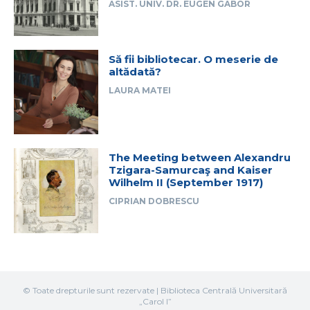
ASIST. UNIV. DR. EUGEN GABOR
Să fii bibliotecar. O meserie de
altădată?
LAURA MATEI
The Meeting between Alexandru
Tzigara-Samurcaş and Kaiser
Wilhelm II (September 1917)
CIPRIAN DOBRESCU
© Toate drepturile sunt rezervate | Biblioteca Centrală Universitară
„Carol I”