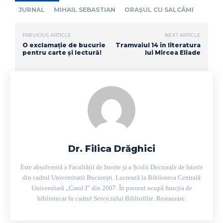
JURNAL
MIHAIL SEBASTIAN
ORAȘUL CU SALCÂMI
PREVIOUS ARTICLE
NEXT ARTICLE
O exclamație de bucurie
Tramvaiul 14 în literatura
pentru carte și lectură!
lui Mircea Eliade
Dr. Filica Drăghici
Este absolventă a Facultății de Istorie și a Școlii Doctorale de Istorie
din cadrul Universitatii București. Lucrează la Biblioteca Centrală
Universitară „Carol I” din 2007. În prezent ocupă funcția de
bibliotecar în cadrul Serviciului Bibliofilie. Restaurare.