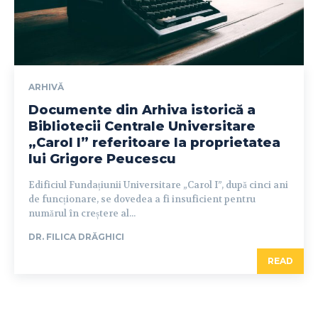
ARHIVĂ
Documente din Arhiva istorică a
Bibliotecii Centrale Universitare
„Carol I” referitoare la proprietatea
lui Grigore Peucescu
Edificiul Fundațiunii Universitare „Carol I”, după cinci ani
de funcționare, se dovedea a fi insuficient pentru
numărul în creștere al...
DR. FILICA DRĂGHICI
READ