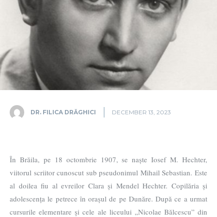
DR. FILICA DRĂGHICI
DECEMBER 13, 2023
În Brăila, pe 18 octombrie 1907, se naște Iosef M. Hechter,
viitorul scriitor cunoscut sub pseudonimul Mihail Sebastian. Este
al doilea fiu al evreilor Clara și Mendel Hechter. Copilăria și
adolescența le petrece în orașul de pe Dunăre. După ce a urmat
cursurile elementare și cele ale liceului „Nicolae Bălcescu” din