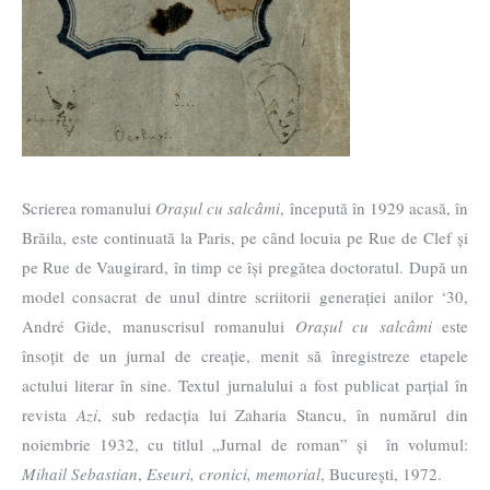
Scrierea romanului
Orașul cu salcâmi
, începută în 1929 acasă, în
Brăila, este continuată la Paris, pe când locuia pe Rue de Clef și
pe Rue de Vaugirard, în timp ce își pregătea doctoratul. După un
model consacrat de unul dintre scriitorii generației anilor ‘30,
André Gide, manuscrisul romanului
Orașul cu salcâmi
este
însoțit de un jurnal de creație, menit să înregistreze etapele
actului literar în sine. Textul jurnalului a fost publicat parțial în
revista
Azi
, sub redacția lui Zaharia Stancu, în numărul din
noiembrie 1932, cu titlul „Jurnal de roman” și în volumul:
Mihail Sebastian
,
Eseuri, cronici, memorial
, București, 1972.