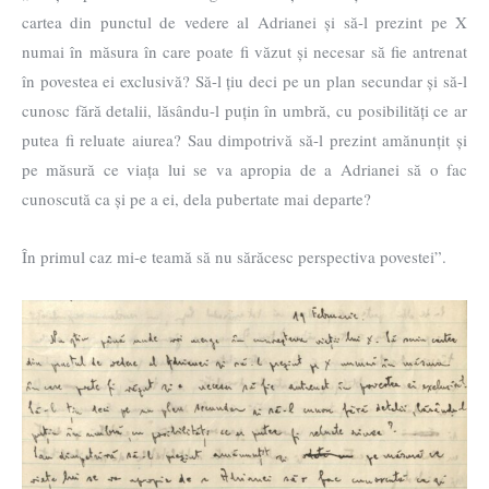
cartea din punctul de vedere al Adrianei și să-l prezint pe X
numai în măsura în care poate fi văzut și necesar să fie antrenat
în povestea ei exclusivă? Să-l țiu deci pe un plan secundar și să-l
cunosc fără detalii, lăsându-l puțin în umbră, cu posibilități ce ar
putea fi reluate aiurea? Sau dimpotrivă să-l prezint amănunțit și
pe măsură ce viața lui se va apropia de a Adrianei să o fac
cunoscută ca și pe a ei, dela pubertate mai departe?
În primul caz mi-e teamă să nu sărăcesc perspectiva povestei”.