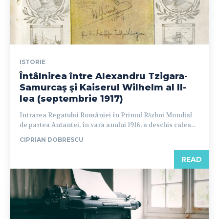
ISTORIE
Întâlnirea între Alexandru Tzigara-
Samurcaş şi Kaiserul Wilhelm al II-
lea (septembrie 1917)
Intrarea Regatului României în Primul Război Mondial
de partea Antantei, în vara anului 1916, a deschis calea...
CIPRIAN DOBRESCU
READ