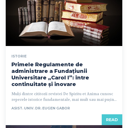
ISTORIE
Primele Regulamente de
administrare a Fundațiunii
Universitare „Carol I”: între
continuitate și inovare
Mulți dintre cititorii revistei De Spiritu et Anima cunosc
reperele istorice fundamentale, mai mult sau mai puțin...
ASIST. UNIV. DR. EUGEN GABOR
READ