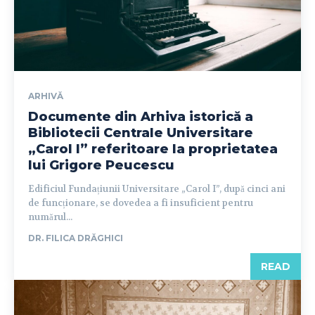
ARHIVĂ
Documente din Arhiva istorică a
Bibliotecii Centrale Universitare
„Carol I” referitoare la proprietatea
lui Grigore Peucescu
Edificiul Fundațiunii Universitare „Carol I”, după cinci ani
de funcționare, se dovedea a fi insuficient pentru
numărul...
DR. FILICA DRĂGHICI
READ